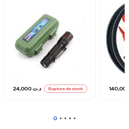
Canne Sunset Secret Cove 420 Cm 100
– 300 G
,
Cannes
Surfcasting
673,000
د.ت
748,000
د.ت
24,000
د.ت
Rupture de stock