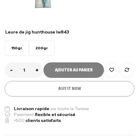
Leure de jig hunthouse lw843
150gr
200gr
-
+
AJOUTER AU PANIER
BUY IT NOW
Livraison rapide
sur toute la Tunisie
Paiement
flexible et sécurisé
+500
clients satisfaits