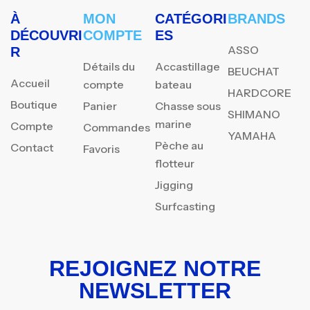
À
MON
CATÉGORI
BRANDS
DÉCOUVRI
COMPTE
ES
ASSO
R
Détails du
Accastillage
BEUCHAT
Accueil
compte
bateau
HARDCORE
Boutique
Panier
Chasse sous
SHIMANO
marine
Compte
Commandes
YAMAHA
Pèche au
Contact
Favoris
flotteur
Jigging
Surfcasting
REJOIGNEZ NOTRE
NEWSLETTER