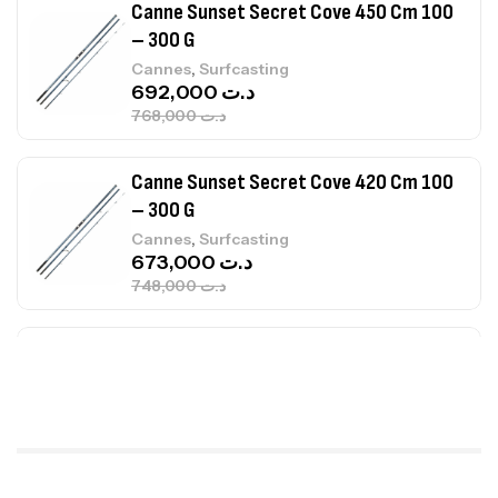
Canne Sunset Secret Cove 420 Cm 100
– 300 G
,
Cannes
Surfcasting
673,000
د.ت
748,000
د.ت
Canne Jigging Sunset Massive Attack
1.83m 120/250gr 30kg
,
Cannes
Jigging
340,000
د.ت
379,000
د.ت
Foureau Kalli Kunnan Funda 1.70m
Expanded
,
Bagagerie
Surfcasting
378,000
د.ت
420,000
د.ت