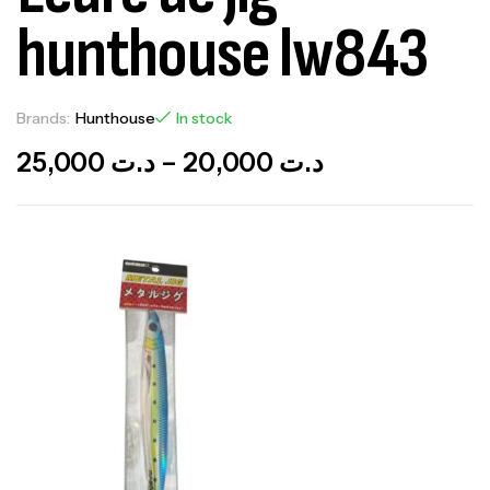
hunthouse lw843
Brands:
Hunthouse
In stock
25,000
د.ت
–
20,000
د.ت