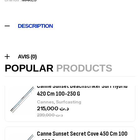
Volant 3 Branches Inox T26S/35
DESCRIPTION
,
Accastillage bateau
Accessoires bateaux
367,000
د.ت
Canne Sunset Beachstriker Surf Hybrid
AVIS (0)
420 Cm 100-250 G
POPULAR
PRODUCTS
,
Cannes
Surfcasting
215,000
د.ت
239,000
د.ت
Canne Sunset Secret Cove 450 Cm 100
– 300 G
,
Cannes
Surfcasting
692,000
د.ت
768,000
د.ت