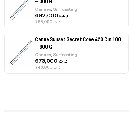
Canne Sunset Secret Cove 420 Cm 100
– 300 G
,
Cannes
Surfcasting
673,000
د.ت
748,000
د.ت
Canne Jigging Sunset Massive Attack
1.83m 120/250gr 30kg
,
Cannes
Jigging
340,000
د.ت
379,000
د.ت
Foureau Kalli Kunnan Funda 1.70m
Expanded
,
Bagagerie
Surfcasting
378,000
د.ت
420,000
د.ت