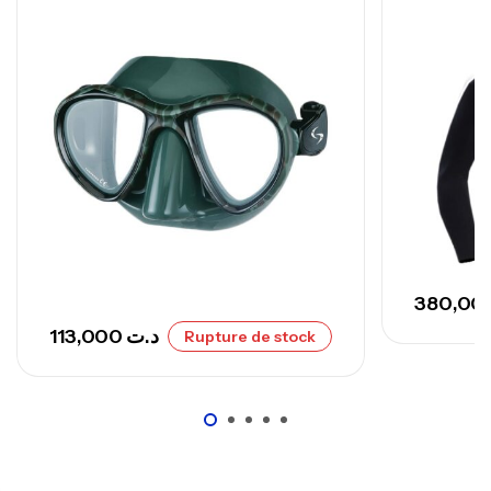
Canne Sunset Secret Cove 420 Cm 100
– 300 G
,
Cannes
Surfcasting
673,000
د.ت
748,000
د.ت
113,000
د.ت
Rupture de stock