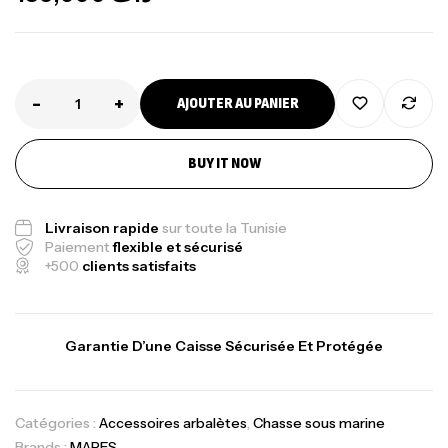
-
+
AJOUTER AU PANIER
BUY IT NOW
Canne Jigging Sunset Massive Attack
1.83m 120/250gr 30kg
Livraison rapide
sur toute la Tunisie
,
Cannes
Jigging
Paiement
flexible et sécurisé
340,000
د.ت
+500
clients satisfaits
379,000
د.ت
Foureau Kalli Kunnan Funda 1.70m
Garantie D’une Caisse Sécurisée Et Protégée
Expanded
,
Bagagerie
Surfcasting
378,000
د.ت
Catégories :
Accessoires arbalètes
,
Chasse sous marine
420,000
د.ت
Brands :
MARES