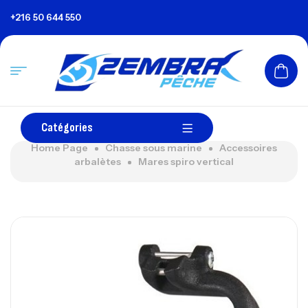
+216 50 644 550
Catégories
Home Page
Chasse sous marine
Accessoires
arbalètes
Mares spiro vertical