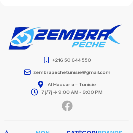
+216 50 644 550
zembrapechetunisie@gmail.com
Al Haouaria – Tunisie
7 j/7j -> 9:00 AM - 9:00 PM
À
MON
CATÉGORI
BRANDS