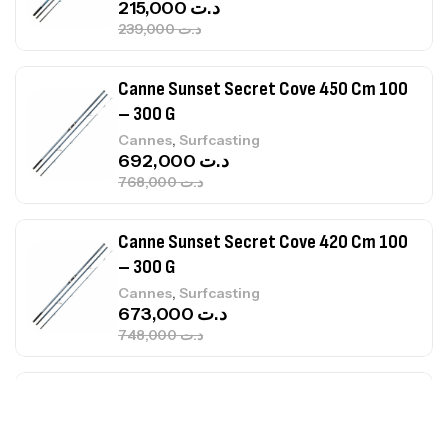
– 300 G
,
Cannes
Surfcasting
692,000
د.ت
768,000
د.ت
Canne Sunset Secret Cove 420 Cm 100
– 300 G
,
Cannes
Surfcasting
673,000
د.ت
748,000
د.ت
Canne Jigging Sunset Massive Attack
1.83m 120/250gr 30kg
,
Cannes
Jigging
340,000
د.ت
379,000
د.ت
Foureau Kalli Kunnan Funda 1.70m