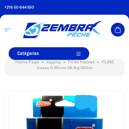
+216 50 644 550
Catégories
Home Page
Jigging
Fil de tresses
PLINE
tresse 0.35mm 38.1kg 300m