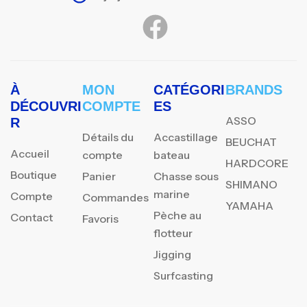
À
MON
CATÉGORI
BRANDS
DÉCOUVRI
COMPTE
ES
ASSO
R
Détails du
Accastillage
BEUCHAT
Accueil
compte
bateau
HARDCORE
Boutique
Panier
Chasse sous
SHIMANO
marine
Compte
Commandes
YAMAHA
Pèche au
Contact
Favoris
flotteur
Jigging
Surfcasting