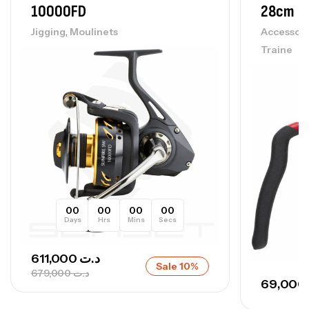
– 300 G
10000FD
28cm
,
Cannes
Surfcasting
,
692,000
د.ت
Jigging
Moulinets
Accessoir
768,000
د.ت
Traine
Canne Sunset Secret Cove 420 Cm 100
– 300 G
,
Cannes
Surfcasting
673,000
د.ت
748,000
د.ت
00
00
00
00
Days
Hrs
Mins
Secs
611,000
د.ت
Sale 10%
679,000
د.ت
69,000