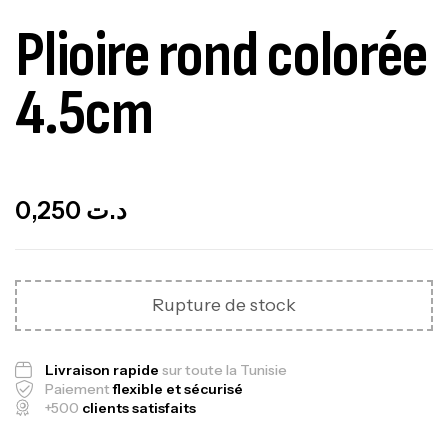
Plioire rond colorée
4.5cm
Out Of Stock
0,250
د.ت
Rupture de stock
Livraison rapide
sur toute la Tunisie
Paiement
flexible et sécurisé
+500
clients satisfaits