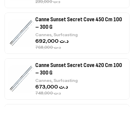
768,000
د.ت
Canne Sunset Secret Cove 420 Cm 100
– 300 G
,
Cannes
Surfcasting
673,000
د.ت
748,000
د.ت
Canne Jigging Sunset Massive Attack
1.83m 120/250gr 30kg
,
Cannes
Jigging
340,000
د.ت
379,000
د.ت
Foureau Kalli Kunnan Funda 1.70m
Expanded
,
Bagagerie
Surfcasting