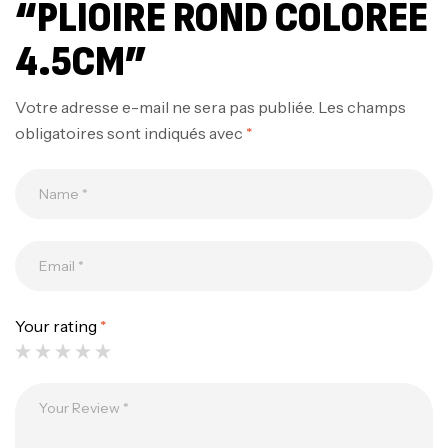
“PLIOIRE ROND COLORÉE
4.5CM”
Votre adresse e-mail ne sera pas publiée.
Les champs
obligatoires sont indiqués avec
*
Canne Jigging Sunset Massive Attack
1.83m 120/250gr 30kg
,
Cannes
Jigging
340,000
د.ت
379,000
د.ت
Your rating
*
Foureau Kalli Kunnan Funda 1.70m
Expanded
,
Bagagerie
Surfcasting