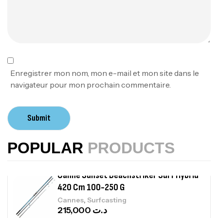
378,000
د.ت
420,000
د.ت
Volant 3 Branches Inox T26S/35
,
Accastillage bateau
Accessoires bateaux
367,000
د.ت
Enregistrer mon nom, mon e-mail et mon site dans le
navigateur pour mon prochain commentaire.
Canne Sunset Beachstriker Surf Hybrid
420 Cm 100-250 G
Submit
,
Cannes
Surfcasting
215,000
د.ت
POPULAR
PRODUCTS
239,000
د.ت
Canne Sunset Secret Cove 450 Cm 100
– 300 G
,
Cannes
Surfcasting
692,000
د.ت