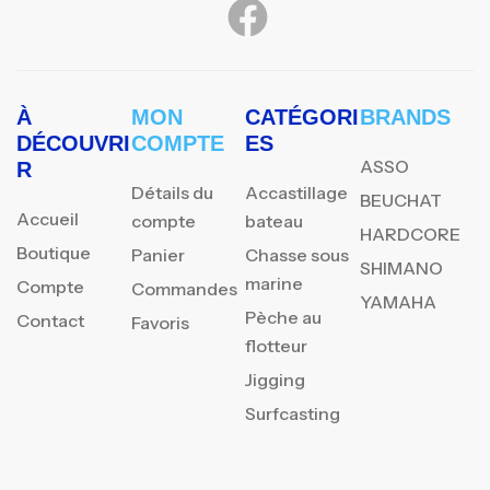
À
MON
CATÉGORI
BRANDS
DÉCOUVRI
COMPTE
ES
ASSO
R
Détails du
Accastillage
BEUCHAT
Accueil
compte
bateau
HARDCORE
Boutique
Panier
Chasse sous
SHIMANO
marine
Compte
Commandes
YAMAHA
Pèche au
Contact
Favoris
flotteur
Jigging
Surfcasting