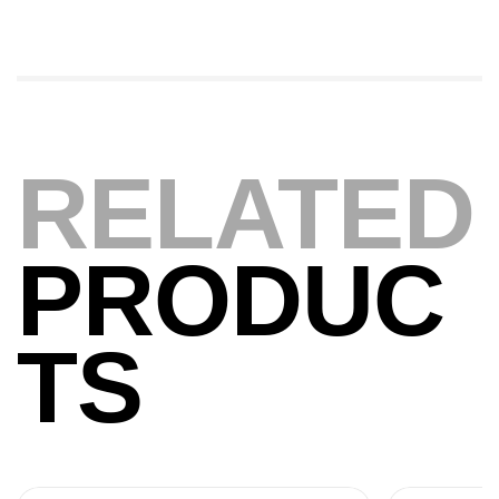
,
Cannes
Jigging
340,000
د.ت
379,000
د.ت
Foureau Kalli Kunnan Funda 1.70m
Expanded
RELATED
,
Bagagerie
Surfcasting
378,000
د.ت
420,000
د.ت
PRODUC
Volant 3 Branches Inox T26S/35
,
Accastillage bateau
Accessoires bateaux
TS
367,000
د.ت
Canne Sunset Beachstriker Surf Hybrid
420 Cm 100-250 G
,
Cannes
Surfcasting