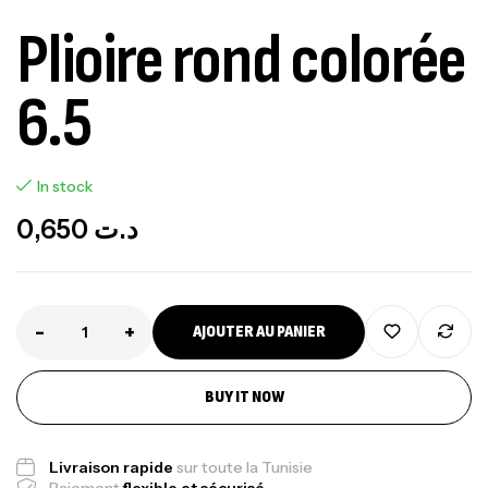
Plioire rond colorée
6.5
In stock
0,650
د.ت
-
+
AJOUTER AU PANIER
BUY IT NOW
Livraison rapide
sur toute la Tunisie
Paiement
flexible et sécurisé