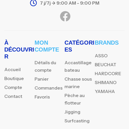
7 j/7j -> 9:00 AM - 9:00 PM
À
MON
CATÉGORI
BRANDS
DÉCOUVRI
COMPTE
ES
ASSO
R
Détails du
Accastillage
BEUCHAT
Accueil
compte
bateau
HARDCORE
Boutique
Panier
Chasse sous
SHIMANO
marine
Compte
Commandes
YAMAHA
Pèche au
Contact
Favoris
flotteur
Jigging
Surfcasting