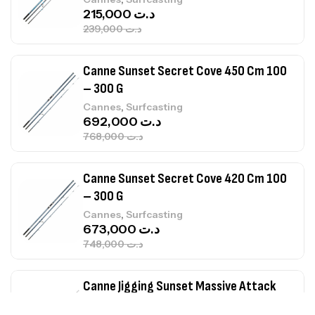
215,000
د.ت
239,000
د.ت
Canne Sunset Secret Cove 450 Cm 100
– 300 G
,
Cannes
Surfcasting
692,000
د.ت
768,000
د.ت
Canne Sunset Secret Cove 420 Cm 100
– 300 G
,
Cannes
Surfcasting
673,000
د.ت
748,000
د.ت
Canne Jigging Sunset Massive Attack
1.83m 120/250gr 30kg