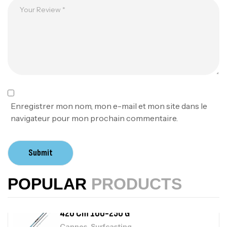
1.83m 120/250gr 30kg
,
Cannes
Jigging
340,000
د.ت
379,000
د.ت
Foureau Kalli Kunnan Funda 1.70m
Expanded
,
Bagagerie
Surfcasting
378,000
د.ت
Enregistrer mon nom, mon e-mail et mon site dans le
420,000
د.ت
navigateur pour mon prochain commentaire.
Volant 3 Branches Inox T26S/35
Submit
,
Accastillage bateau
Accessoires bateaux
367,000
د.ت
POPULAR
PRODUCTS
Canne Sunset Beachstriker Surf Hybrid
420 Cm 100-250 G
,
Cannes
Surfcasting