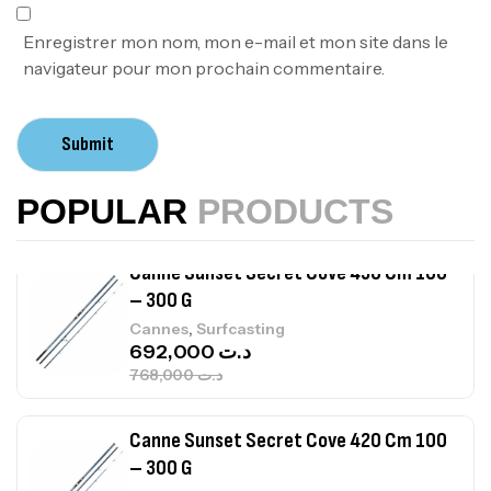
,
Accastillage bateau
Accessoires bateaux
367,000
د.ت
Enregistrer mon nom, mon e-mail et mon site dans le
navigateur pour mon prochain commentaire.
Canne Sunset Beachstriker Surf Hybrid
420 Cm 100-250 G
Submit
,
Cannes
Surfcasting
215,000
د.ت
POPULAR
PRODUCTS
239,000
د.ت
Canne Sunset Secret Cove 450 Cm 100
– 300 G
,
Cannes
Surfcasting
692,000
د.ت
768,000
د.ت
Canne Sunset Secret Cove 420 Cm 100
– 300 G