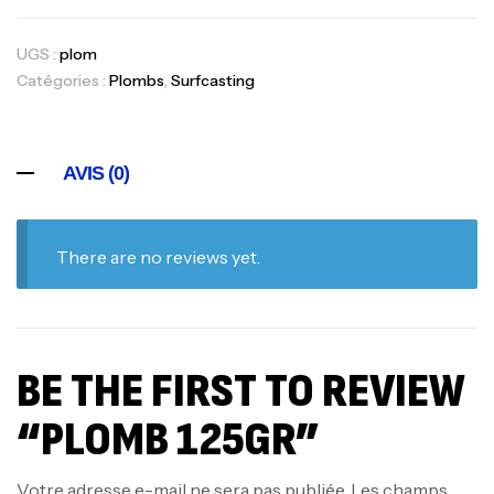
UGS :
plom
Catégories :
Plombs
,
Surfcasting
AVIS (0)
There are no reviews yet.
BE THE FIRST TO REVIEW
“PLOMB 125GR”
Votre adresse e-mail ne sera pas publiée.
Les champs