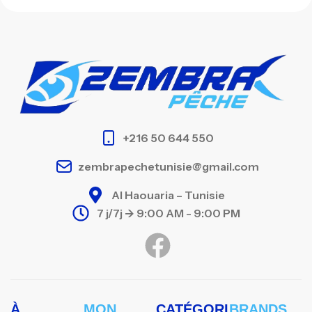
+216 50 644 550
zembrapechetunisie@gmail.com
Al Haouaria – Tunisie
7 j/7j -> 9:00 AM - 9:00 PM
À
MON
CATÉGORI
BRANDS