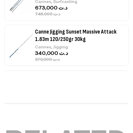
,
Cannes
Surfcasting
673,000
د.ت
748,000
د.ت
Canne Jigging Sunset Massive Attack
1.83m 120/250gr 30kg
,
Cannes
Jigging
340,000
د.ت
379,000
د.ت
Foureau Kalli Kunnan Funda 1.70m
Expanded
,
Bagagerie
Surfcasting
378,000
د.ت
420,000
د.ت
Volant 3 Branches Inox T26S/35