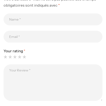
obligatoires sont indiqués avec
*
Canne Jigging Sunset Massive Attack
1.83m 120/250gr 30kg
,
Cannes
Jigging
340,000
د.ت
379,000
د.ت
Your rating
*
Foureau Kalli Kunnan Funda 1.70m
Expanded
,
Bagagerie
Surfcasting
378,000
د.ت
420,000
د.ت
Volant 3 Branches Inox T26S/35