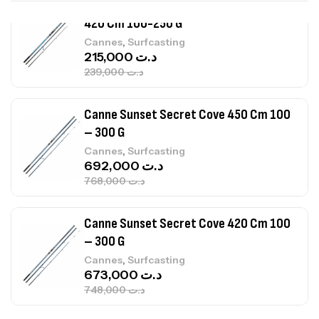
Canne Sunset Secret Cove 450 Cm 100
– 300 G
,
Cannes
Surfcasting
692,000
د.ت
768,000
د.ت
Canne Sunset Secret Cove 420 Cm 100
– 300 G
,
Cannes
Surfcasting
673,000
د.ت
748,000
د.ت
Canne Jigging Sunset Massive Attack
1.83m 120/250gr 30kg
,
Cannes
Jigging
340,000
د.ت