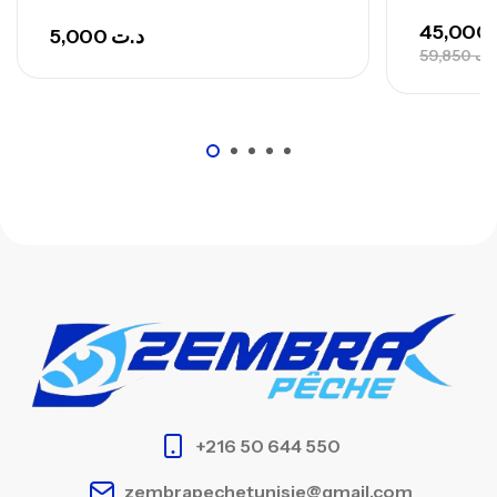
45,000
5,000
د.ت
59,850
.ت
+216 50 644 550
zembrapechetunisie@gmail.com