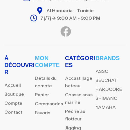
Al Haouaria – Tunisie
7 j/7j -> 9:00 AM - 9:00 PM
À
MON
CATÉGORI
BRANDS
DÉCOUVRI
COMPTE
ES
ASSO
R
Détails du
Accastillage
BEUCHAT
Accueil
compte
bateau
HARDCORE
Boutique
Panier
Chasse sous
SHIMANO
marine
Compte
Commandes
YAMAHA
Pèche au
Contact
Favoris
flotteur
Jigging