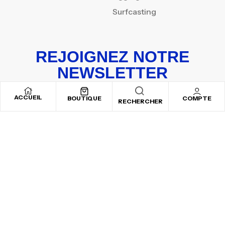
Surfcasting
REJOIGNEZ NOTRE
NEWSLETTER
Inscrivez-vous pour recevoir nos offres spéciales
ACCUEIL
BOUTIQUE
COMPTE
RECHERCHER
Copyright © 2025
By ADSVALLEY
. All rights reserved