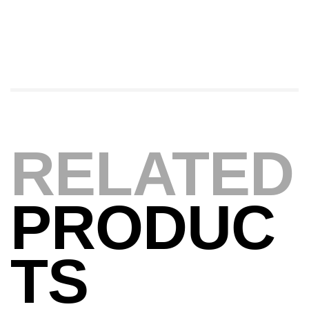
379,000
د.ت
Foureau Kalli Kunnan Funda 1.70m
Expanded
,
Bagagerie
Surfcasting
378,000
د.ت
420,000
د.ت
RELATED
Volant 3 Branches Inox T26S/35
,
Accastillage bateau
Accessoires bateaux
367,000
د.ت
PRODUC
Canne Sunset Beachstriker Surf Hybrid
TS
420 Cm 100-250 G
,
Cannes
Surfcasting
215,000
د.ت
239,000
د.ت