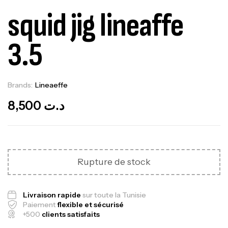
squid jig lineaffe
3.5
Brands:
Lineaeffe
Out Of Stock
8,500
د.ت
Rupture de stock
Canne Jigging Sunset Massive Attack
1.83m 120/250gr 30kg
Livraison rapide
sur toute la Tunisie
Paiement
flexible et sécurisé
,
Cannes
Jigging
+500
clients satisfaits
340,000
د.ت