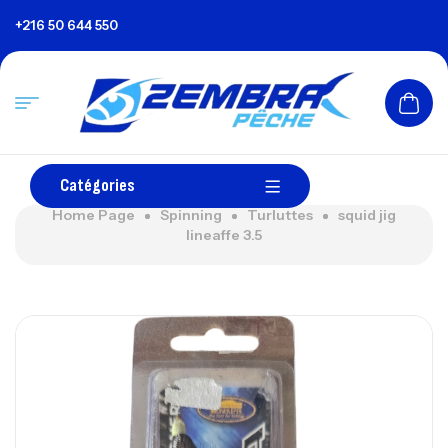
+216 50 644 550
Catégories
Home Page
Spinning
Turluttes
squid jig
lineaffe 3.5