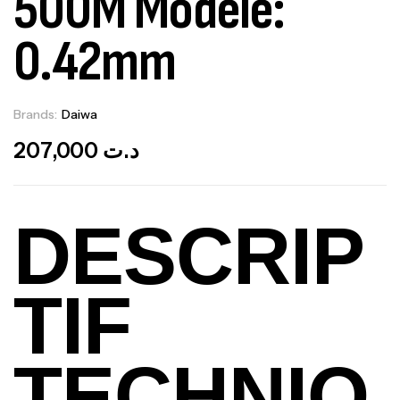
500M Modèle:
0.42mm
Brands:
Daiwa
Out Of Stock
207,000
د.ت
DESCRIP
TIF
TECHNIQ