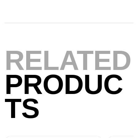
Expanded
,
Bagagerie
Surfcasting
378,000
د.ت
420,000
د.ت
Volant 3 Branches Inox T26S/35
RELATED
,
Accastillage bateau
Accessoires bateaux
367,000
د.ت
PRODUC
Canne Sunset Beachstriker Surf Hybrid
420 Cm 100-250 G
TS
,
Cannes
Surfcasting
215,000
د.ت
239,000
د.ت
Canne Sunset Secret Cove 450 Cm 100