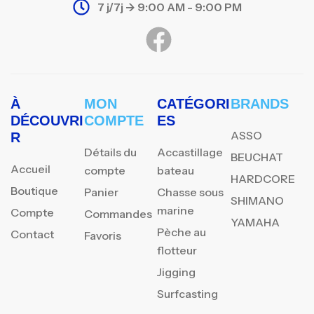
7 j/7j -> 9:00 AM - 9:00 PM
À
MON
CATÉGORI
BRANDS
DÉCOUVRI
COMPTE
ES
ASSO
R
Détails du
Accastillage
BEUCHAT
Accueil
compte
bateau
HARDCORE
Boutique
Panier
Chasse sous
SHIMANO
marine
Compte
Commandes
YAMAHA
Pèche au
Contact
Favoris
flotteur
Jigging
Surfcasting