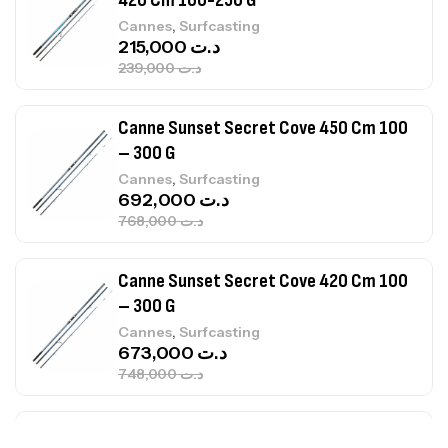
– 300 G
,
Cannes
Surfcasting
692,000
د.ت
768,000
د.ت
Canne Sunset Secret Cove 420 Cm 100
– 300 G
,
Cannes
Surfcasting
673,000
د.ت
748,000
د.ت
Canne Jigging Sunset Massive Attack
1.83m 120/250gr 30kg
,
Cannes
Jigging
340,000
د.ت
379,000
د.ت
Foureau Kalli Kunnan Funda 1.70m