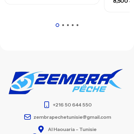
8,500
ت
+216 50 644 550
zembrapechetunisie@gmail.com
Al Haouaria – Tunisie