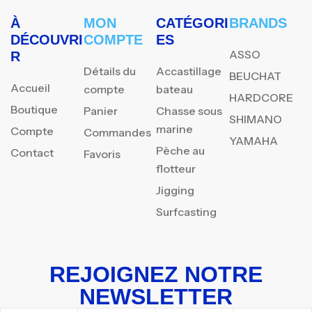
À
MON
CATÉGORI
BRANDS
DÉCOUVRI
COMPTE
ES
ASSO
R
Détails du
Accastillage
BEUCHAT
Accueil
compte
bateau
HARDCORE
Boutique
Panier
Chasse sous
SHIMANO
marine
Compte
Commandes
YAMAHA
Pèche au
Contact
Favoris
flotteur
Jigging
Surfcasting
REJOIGNEZ NOTRE
NEWSLETTER