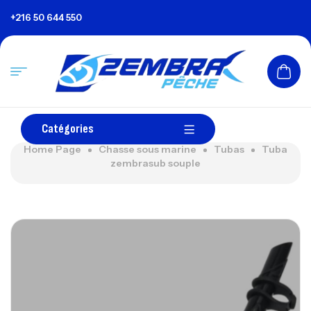
+216 50 644 550
Catégories
Home Page
Chasse sous marine
Tubas
Tuba
zembrasub souple