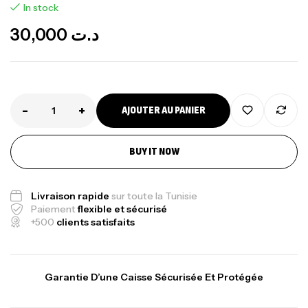
In stock
30,000
د.ت
-
+
AJOUTER AU PANIER
Canne Jigging Sunset Massive Attack
BUY IT NOW
1.83m 120/250gr 30kg
,
Cannes
Jigging
340,000
د.ت
Livraison rapide
sur toute la Tunisie
379,000
د.ت
Paiement
flexible et sécurisé
+500
clients satisfaits
Foureau Kalli Kunnan Funda 1.70m
Expanded
Garantie D’une Caisse Sécurisée Et Protégée
,
Bagagerie
Surfcasting
378,000
د.ت