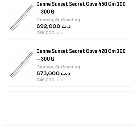
Canne Sunset Secret Cove 420 Cm 100
– 300 G
,
Cannes
Surfcasting
673,000
د.ت
748,000
د.ت
Canne Jigging Sunset Massive Attack
1.83m 120/250gr 30kg
,
Cannes
Jigging
340,000
د.ت
379,000
د.ت
Foureau Kalli Kunnan Funda 1.70m
Expanded
,
Bagagerie
Surfcasting
378,000
د.ت
420,000
د.ت