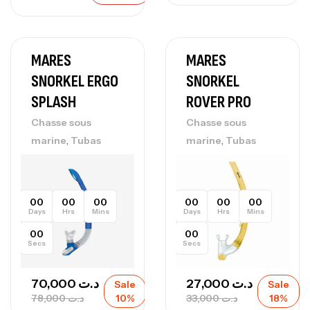
MARES
MARES
SNORKEL ERGO
SNORKEL
SPLASH
ROVER PRO
Chasse sous
Chasse sous
,
,
marine
Tubas
marine
Tubas
00
00
00
00
00
00
Days
Hrs
Mins
Days
Hrs
Mins
00
00
Secs
Secs
70,000
د.ت
27,000
د.ت
Sale
Sale
78,000
د.ت
10%
33,000
د.ت
18%