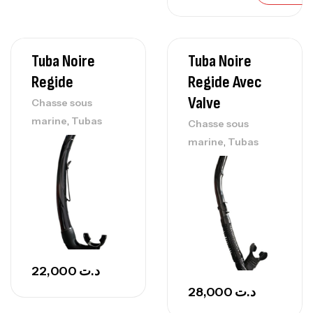
Tuba Noire
Tuba Noire
Regide
Regide Avec
Valve
Chasse sous
,
marine
Tubas
Chasse sous
,
marine
Tubas
22,000
د.ت
28,000
د.ت