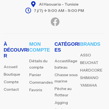
Al Haouaria – Tunisie
7 j/7j -> 9:00 AM - 9:00 PM
À
MON
CATÉGORI
BRANDS
DÉCOUVRI
COMPTE
ES
ASSO
R
Détails du
Accastillage
BEUCHAT
Accueil
compte
bateau
HARDCORE
Boutique
Panier
Chasse sous
SHIMANO
marine
Compte
Commandes
YAMAHA
Pèche au
Contact
Favoris
flotteur
Jigging