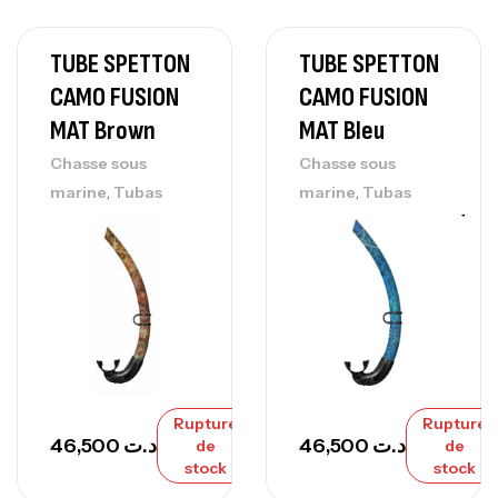
TUBE SPETTON
TUBE SPETTON
CAMO FUSION
CAMO FUSION
MAT Brown
MAT Bleu
Chasse sous
Chasse sous
,
,
marine
Tubas
marine
Tubas
Rupture
Rupture
46,500
د.ت
46,500
د.ت
de
de
stock
stock