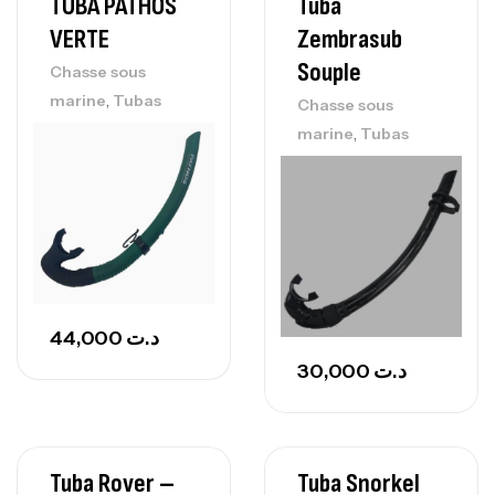
TUBA PATHOS
Tuba
VERTE
Zembrasub
Souple
Chasse sous
,
marine
Tubas
Chasse sous
,
marine
Tubas
44,000
د.ت
30,000
د.ت
Tuba Rover –
Tuba Snorkel