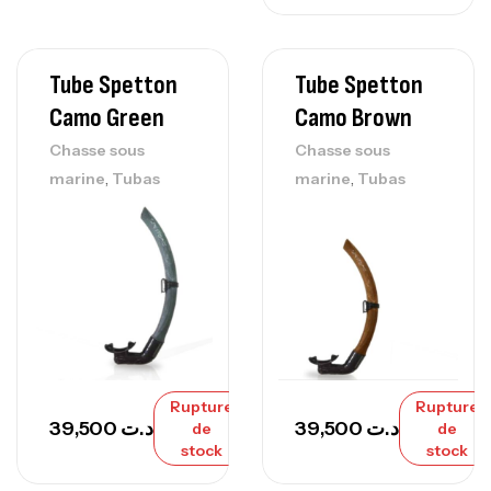
Tube Spetton
Tube Spetton
Camo Green
Camo Brown
Chasse sous
Chasse sous
,
,
marine
Tubas
marine
Tubas
Rupture
Rupture
39,500
د.ت
39,500
د.ت
de
de
stock
stock