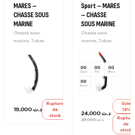
MARES –
Sport – MARES
CHASSE SOUS
– CHASSE
MARINE
SOUS MARINE
Chasse sous
Chasse sous
,
,
marine
Tubas
marine
Tubas
00
00
00
Days
Hrs
Mins
00
Secs
Rupture
Sale
19,000
د.ت
de
14%
24,000
د.ت
stock
Rupture
28,000
د.ت
de
stock