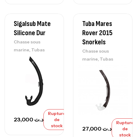
Sigalsub Mate
Tuba Mares
Silicone Dur
Rover 2015
Snorkels
Chasse sous
,
marine
Tubas
Chasse sous
,
marine
Tubas
Rupture
23,000
د.ت
de
Rupture
stock
27,000
د.ت
de
stock