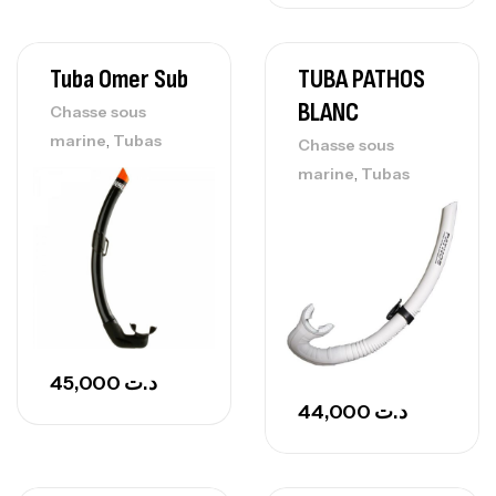
Tuba Omer Sub
TUBA PATHOS
BLANC
Chasse sous
,
marine
Tubas
Chasse sous
,
marine
Tubas
45,000
د.ت
44,000
د.ت