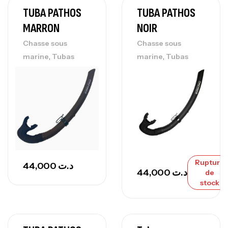
TUBA PATHOS
TUBA PATHOS
MARRON
NOIR
Chasse sous
Chasse sous
,
,
marine
Tubas
marine
Tubas
Rupture
44,000
د.ت
44,000
د.ت
de
stock