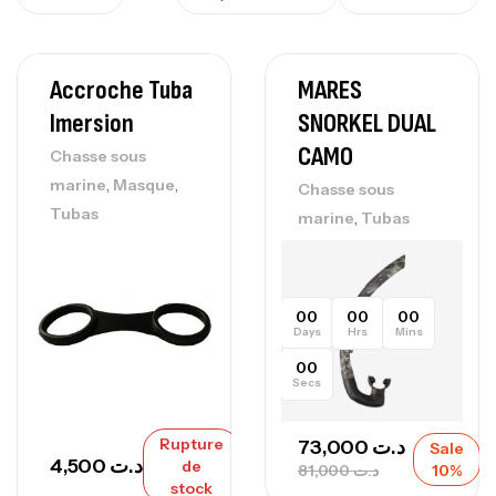
Accroche Tuba
MARES
Imersion
SNORKEL DUAL
CAMO
Chasse sous
,
,
marine
Masque
Chasse sous
Tubas
,
marine
Tubas
00
00
00
Days
Hrs
Mins
00
Secs
Rupture
73,000
د.ت
Sale
4,500
د.ت
de
81,000
د.ت
10%
stock