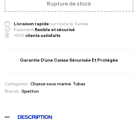
Rupture de stock
Livraison rapide
sur toute la Tunisie
Paiement
flexible et sécurisé
+500
clients satisfaits
Canne Jigging Sunset Massive Attack
1.83m 120/250gr 30kg
Garantie D’une Caisse Sécurisée Et Protégée
,
Cannes
Jigging
340,000
د.ت
379,000
د.ت
Catégories :
Chasse sous marine
,
Tubas
Brands :
Spetton
Foureau Kalli Kunnan Funda 1.70m
Expanded
,
Bagagerie
Surfcasting
378,000
د.ت
DESCRIPTION
420,000
د.ت