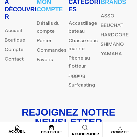
À
MON
CATÉGORI
BRANDS
DÉCOUVRI
COMPTE
ES
ASSO
R
Détails du
Accastillage
BEUCHAT
Accueil
compte
bateau
HARDCORE
Boutique
Panier
Chasse sous
SHIMANO
marine
Compte
Commandes
YAMAHA
Pèche au
Contact
Favoris
flotteur
Jigging
Surfcasting
REJOIGNEZ NOTRE
NEWSLETTER
ACCUEIL
Inscrivez-vous pour recevoir nos offres spéciales
BOUTIQUE
COMPTE
RECHERCHER