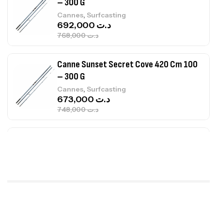
– 300 G
,
Cannes
Surfcasting
673,000
د.ت
748,000
د.ت
Canne Jigging Sunset Massive Attack
1.83m 120/250gr 30kg
,
Cannes
Jigging
340,000
د.ت
379,000
د.ت
Foureau Kalli Kunnan Funda 1.70m
Expanded
,
Bagagerie
Surfcasting
378,000
د.ت
420,000
د.ت