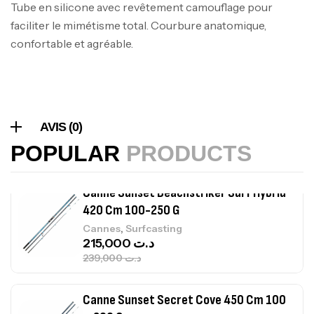
Tube en silicone avec revêtement camouflage pour
Volant 3 Branches Inox T26S/35
faciliter le mimétisme total. Courbure anatomique,
,
Accastillage bateau
Accessoires bateaux
367,000
د.ت
confortable et agréable.
Canne Sunset Beachstriker Surf Hybrid
420 Cm 100-250 G
AVIS (0)
,
Cannes
Surfcasting
215,000
د.ت
POPULAR
PRODUCTS
239,000
د.ت
Canne Sunset Secret Cove 450 Cm 100
– 300 G
,
Cannes
Surfcasting
692,000
د.ت
768,000
د.ت
Canne Sunset Secret Cove 420 Cm 100