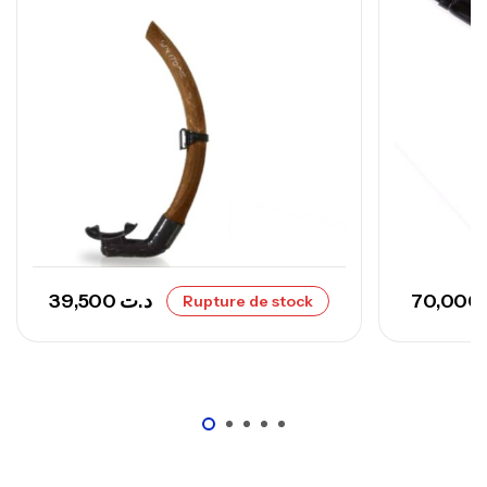
– 300 G
,
Cannes
Surfcasting
673,000
د.ت
748,000
د.ت
39,500
د.ت
70,000
Rupture de stock