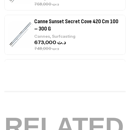
Canne Sunset Secret Cove 420 Cm 100
– 300 G
,
Cannes
Surfcasting
673,000
د.ت
748,000
د.ت
Canne Jigging Sunset Massive Attack
1.83m 120/250gr 30kg
,
Cannes
Jigging
340,000
د.ت
379,000
د.ت
Foureau Kalli Kunnan Funda 1.70m
Expanded
,
Bagagerie
Surfcasting
378,000
د.ت
RELATED
420,000
د.ت