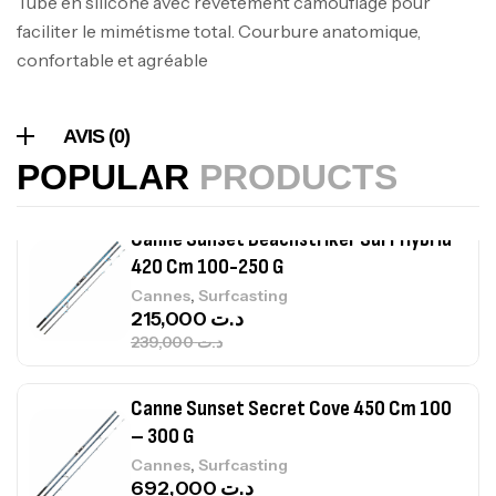
Tube en silicone avec revêtement camouflage pour
faciliter le mimétisme total. Courbure anatomique,
Volant 3 Branches Inox T26S/35
confortable et agréable
,
Accastillage bateau
Accessoires bateaux
367,000
د.ت
AVIS (0)
Canne Sunset Beachstriker Surf Hybrid
POPULAR
PRODUCTS
420 Cm 100-250 G
,
Cannes
Surfcasting
215,000
د.ت
239,000
د.ت
Canne Sunset Secret Cove 450 Cm 100
– 300 G
,
Cannes
Surfcasting
692,000
د.ت
768,000
د.ت