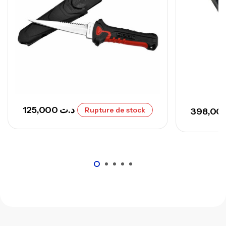
Canne Sunset Secret Cove 420 Cm 100
– 300 G
,
Cannes
Surfcasting
673,000
د.ت
748,000
د.ت
125,000
د.ت
Rupture de stock