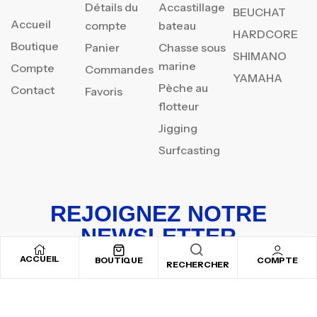
Détails du
Accastillage
BEUCHAT
Accueil
compte
bateau
HARDCORE
Boutique
Panier
Chasse sous
SHIMANO
marine
Compte
Commandes
YAMAHA
Pèche au
Contact
Favoris
flotteur
Jigging
Surfcasting
REJOIGNEZ NOTRE
NEWSLETTER
ACCUEIL
Inscrivez-vous pour recevoir nos offres spéciales
BOUTIQUE
COMPTE
RECHERCHER