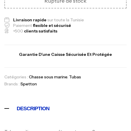
Rupture de stock
Livraison rapide
sur toute la Tunisie
Paiement
flexible et sécurisé
+500
clients satisfaits
Canne Jigging Sunset Massive Attack
1.83m 120/250gr 30kg
Garantie D’une Caisse Sécurisée Et Protégée
,
Cannes
Jigging
340,000
د.ت
379,000
د.ت
Catégories :
Chasse sous marine
,
Tubas
Brands :
Spetton
Foureau Kalli Kunnan Funda 1.70m
Expanded
,
Bagagerie
Surfcasting
DESCRIPTION
378,000
د.ت
420,000
د.ت