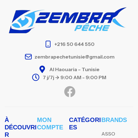
+216 50 644 550
zembrapechetunisie@gmail.com
Al Haouaria – Tunisie
7 j/7j -> 9:00 AM - 9:00 PM
À
MON
CATÉGORI
BRANDS
DÉCOUVRI
COMPTE
ES
ASSO
R