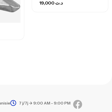
768,000
د.ت
19,000
د.ت
nne Sunset Secret Cove 420 Cm 100
300 G
,
nnes
Surfcasting
673,000
د.ت
748,000
د.ت
unisie
7 j/7j -> 9:00 AM - 9:00 PM