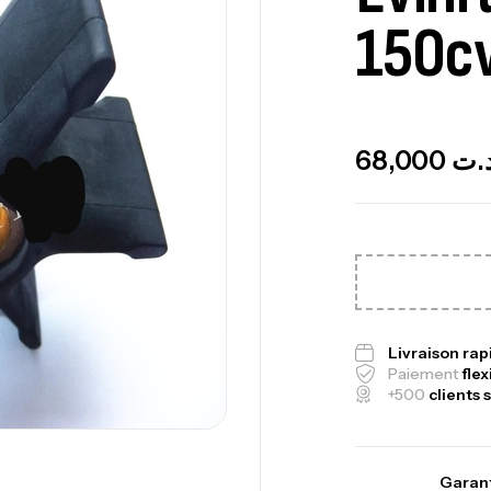
150c
Ca
1.
Out Of Stock
Ca
68,000
.ت
Fo
Ex
Ba
Livraison ra
Paiement
flex
+500
clients s
Vo
Ac
Garant