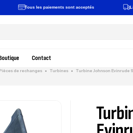
Tous les paiements sont acceptés
Livrais
Boutique
Contact
Pièces de rechanges
Turbines
Turbine Johnson Evinrude 9
Turbi
Evinr