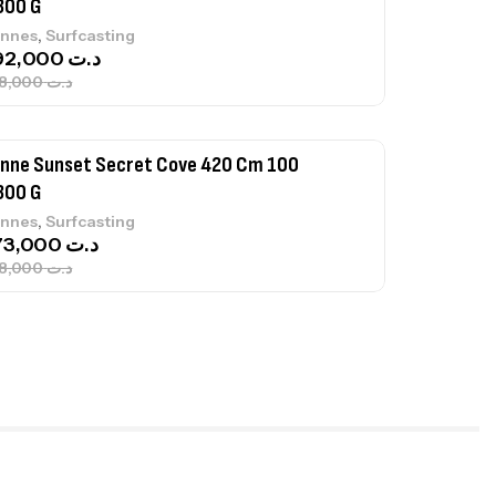
300 G
,
nnes
Surfcasting
673,000
د.ت
748,000
د.ت
nne Jigging Sunset Massive Attack
83m 120/250gr 30kg
,
nnes
Jigging
340,000
د.ت
379,000
د.ت
ureau Kalli Kunnan Funda 1.70m
panded
,
gagerie
Surfcasting
378,000
د.ت
420,000
د.ت