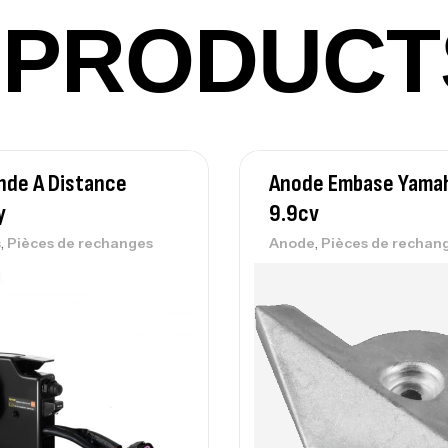
PRODUCT
Vo
Ac
de A Distance
Anode Embase Yama
Ca
y
9.9cv
42
Ca
,
,
s
Pièces de rechanges
Anode
Pièces de rechan
Ca
– 
Ca