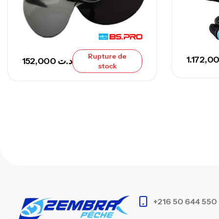
Rupture de
152,000
د.ت
stock
+216 50 644 550