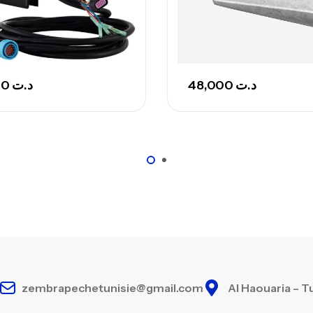
Ca
– 
1.172,000
د.ت
48,000
د.ت
Ca
zembrapechetunisie@gmail.com
Al Haouaria – T