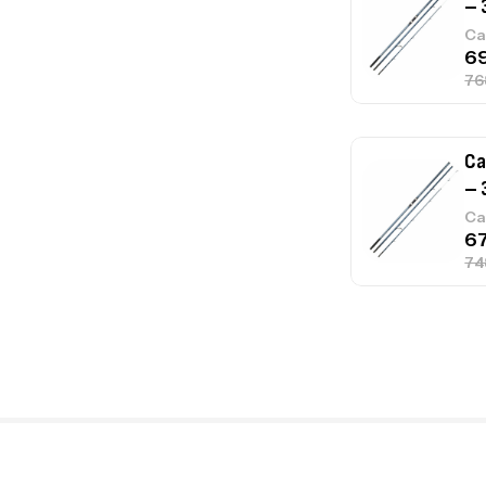
– 
Ca
Ca
1.
Ca
Fo
Ex
Ba