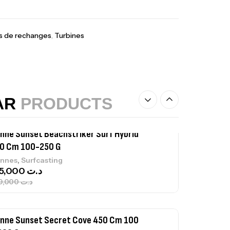
367,000
د.ت
s de rechanges
,
Turbines
nne Sunset Beachstriker Surf Hybrid
0 Cm 100-250 G
,
nnes
Surfcasting
215,000
د.ت
239,000
د.ت
AR
PRODUCTS
nne Sunset Secret Cove 450 Cm 100
300 G
,
nnes
Surfcasting
692,000
د.ت
768,000
د.ت
nne Sunset Secret Cove 420 Cm 100