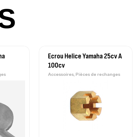
S
lant 3 Branches Inox T26S/35
,
castillage bateau
Accessoires bateaux
367,000
د.ت
ha
Ecrou Helice Yamaha 25cv A
nne Sunset Beachstriker Surf Hybrid
100cv
0 Cm 100-250 G
,
nnes
Surfcasting
,
ges
Accessoires
Pièces de rechanges
215,000
د.ت
239,000
د.ت
nne Sunset Secret Cove 450 Cm 100
300 G
,
nnes
Surfcasting
692,000
د.ت