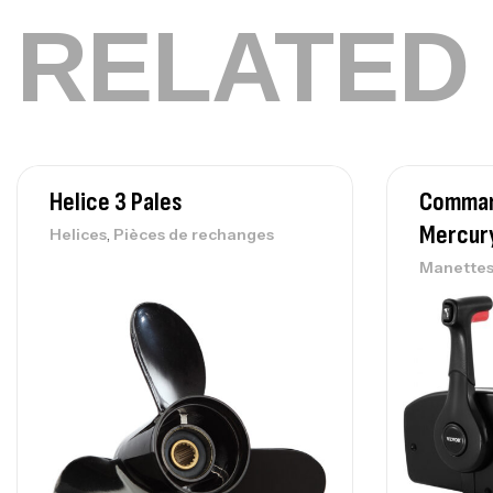
RELATED
Helice 3 Pales
Comman
Mercur
,
Helices
Pièces de rechanges
Manette