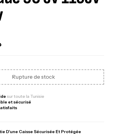
v
nne Jigging Sunset Massive Attack
83m 120/250gr 30kg
,
nnes
Jigging
340,000
د.ت
د
379,000
د.ت
ureau Kalli Kunnan Funda 1.70m
panded
Rupture de stock
,
gagerie
Surfcasting
378,000
د.ت
pide
sur toute la Tunisie
420,000
د.ت
ible et sécurisé
atisfaits
lant 3 Branches Inox T26S/35
,
castillage bateau
Accessoires bateaux
ie D’une Caisse Sécurisée Et Protégée