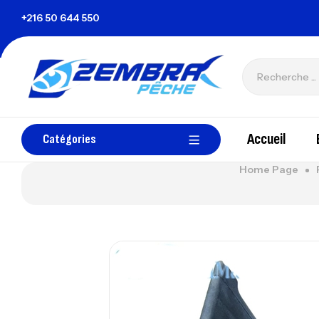
nisie
+216 50 644 550
zembrapechetunisie@gmail.com
Accueil
Catégories
Home Page