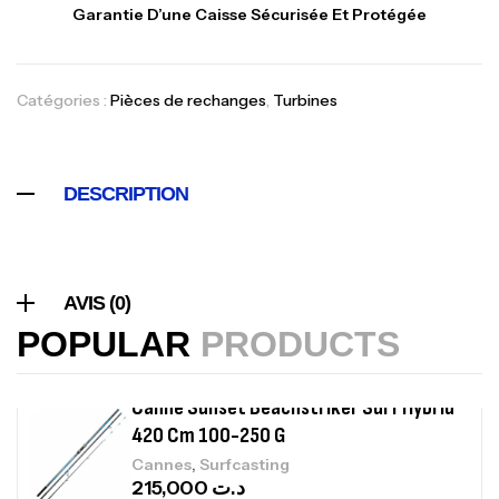
Garantie D’une Caisse Sécurisée Et Protégée
Foureau Kalli Kunnan Funda 1.70m
Expanded
,
Bagagerie
Surfcasting
Catégories :
Pièces de rechanges
,
Turbines
378,000
د.ت
420,000
د.ت
DESCRIPTION
Volant 3 Branches Inox T26S/35
,
Accastillage bateau
Accessoires bateaux
367,000
د.ت
AVIS (0)
POPULAR
PRODUCTS
Canne Sunset Beachstriker Surf Hybrid
420 Cm 100-250 G
,
Cannes
Surfcasting
215,000
د.ت
239,000
د.ت