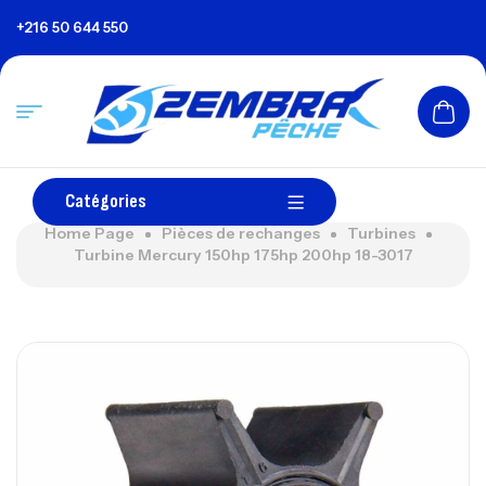
+216 50 644 550
Catégories
Home Page
Pièces de rechanges
Turbines
Turbine Mercury 150hp 175hp 200hp 18-3017