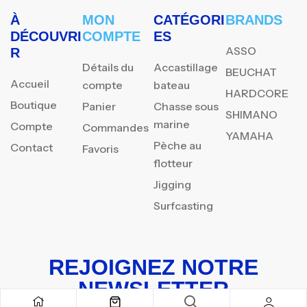
À
MON
CATÉGORI
BRANDS
DÉCOUVRI
COMPTE
ES
ASSO
R
Détails du
Accastillage
BEUCHAT
Accueil
compte
bateau
HARDCORE
Boutique
Panier
Chasse sous
SHIMANO
marine
Compte
Commandes
YAMAHA
Pèche au
Contact
Favoris
flotteur
Jigging
Surfcasting
REJOIGNEZ NOTRE
NEWSLETTER