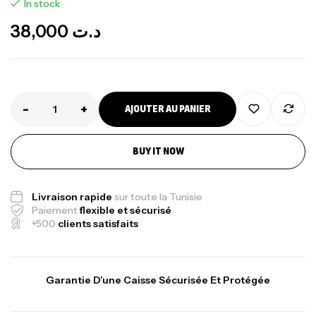
In stock
38,000
د.ت
-
+
AJOUTER AU PANIER
Canne Jigging Sunset Massive Attack
1.83m 120/250gr 30kg
BUY IT NOW
,
Cannes
Jigging
340,000
د.ت
379,000
د.ت
Livraison rapide
sur toute la Tunisie
Paiement
flexible et sécurisé
+500
clients satisfaits
Foureau Kalli Kunnan Funda 1.70m
Expanded
,
Bagagerie
Surfcasting
378,000
د.ت
Garantie D’une Caisse Sécurisée Et Protégée
420,000
د.ت