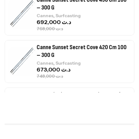
Canne Sunset Secret Cove 420 Cm 100
– 300 G
,
Cannes
Surfcasting
673,000
د.ت
748,000
د.ت
Canne Jigging Sunset Massive Attack
1.83m 120/250gr 30kg
,
Cannes
Jigging
340,000
د.ت
379,000
د.ت
Foureau Kalli Kunnan Funda 1.70m
Expanded
,
Bagagerie
Surfcasting
378,000
د.ت
420,000
د.ت