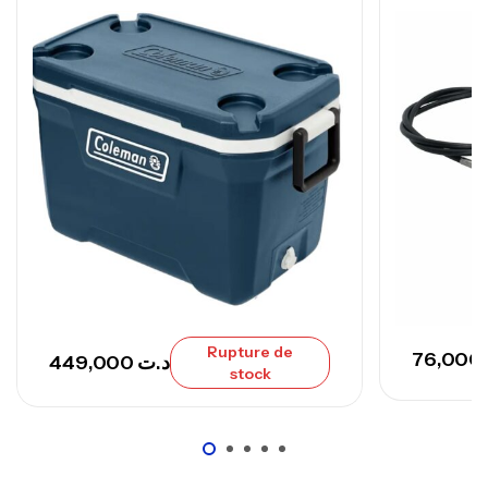
Canne Sunset Secret Cove 420 Cm 100
– 300 G
,
Cannes
Surfcasting
673,000
د.ت
748,000
د.ت
Rupture de
76,000
449,000
د.ت
stock