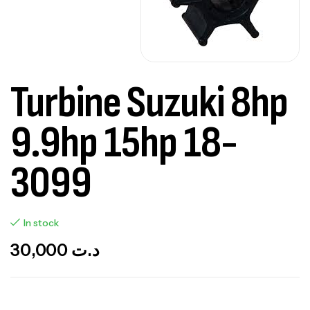
Turbine Suzuki 8hp
9.9hp 15hp 18-
3099
In stock
30,000
د.ت