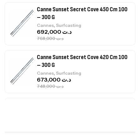
Canne Sunset Secret Cove 420 Cm 100
– 300 G
,
Cannes
Surfcasting
673,000
د.ت
748,000
د.ت
Canne Jigging Sunset Massive Attack
1.83m 120/250gr 30kg
,
Cannes
Jigging
340,000
د.ت
379,000
د.ت
Foureau Kalli Kunnan Funda 1.70m
Expanded
,
Bagagerie
Surfcasting
378,000
د.ت
420,000
د.ت