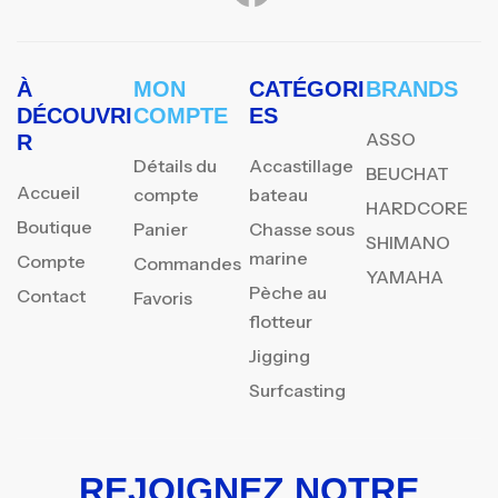
À
MON
CATÉGORI
BRANDS
DÉCOUVRI
COMPTE
ES
ASSO
R
Détails du
Accastillage
BEUCHAT
Accueil
compte
bateau
HARDCORE
Boutique
Panier
Chasse sous
SHIMANO
marine
Compte
Commandes
YAMAHA
Pèche au
Contact
Favoris
flotteur
Jigging
Surfcasting
REJOIGNEZ NOTRE