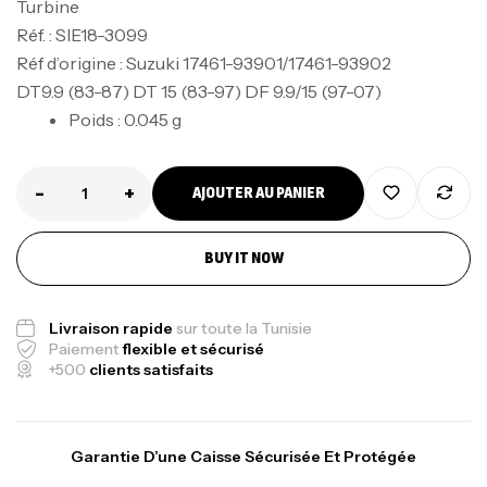
Turbine
Réf. : SIE18-3099
Réf d’origine : Suzuki 17461-93901/17461-93902
DT9.9 (83-87) DT 15 (83-97) DF 9.9/15 (97-07)
Poids : 0.045 g
-
+
AJOUTER AU PANIER
Canne Jigging Sunset Massive Attack
1.83m 120/250gr 30kg
BUY IT NOW
,
Cannes
Jigging
340,000
د.ت
379,000
د.ت
Livraison rapide
sur toute la Tunisie
Paiement
flexible et sécurisé
+500
clients satisfaits
Foureau Kalli Kunnan Funda 1.70m
Expanded
,
Bagagerie
Surfcasting
Garantie D’une Caisse Sécurisée Et Protégée
378,000
د.ت
420,000
د.ت