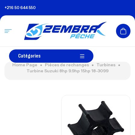
+216 50 644 550
Catégories
Home Page
Pièces de rechanges
Turbines
Turbine Suzuki 8hp 9.9hp 15hp 18-3099