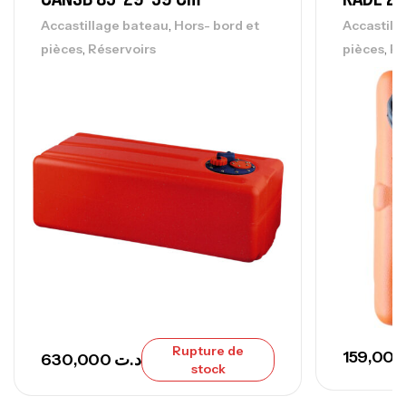
768,000
د.ت
,
Accastillage bateau
Hors- bord et
Accastill
,
,
pièces
Réservoirs
pièces
Ré
Canne Sunset Secret Cove 420 Cm 100
– 300 G
,
Cannes
Surfcasting
673,000
د.ت
748,000
د.ت
Rupture de
630,000
د.ت
stock