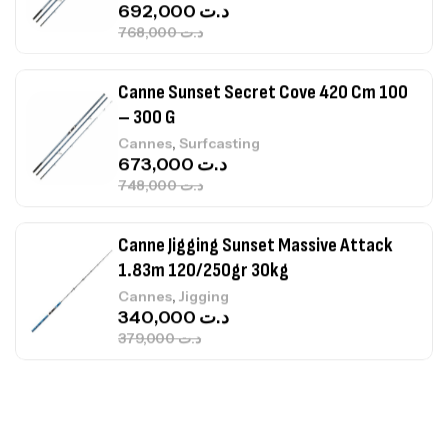
768,000
د.ت
Canne Sunset Secret Cove 420 Cm 100
– 300 G
,
Cannes
Surfcasting
673,000
د.ت
748,000
د.ت
Canne Jigging Sunset Massive Attack
1.83m 120/250gr 30kg
,
Cannes
Jigging
340,000
د.ت
379,000
د.ت
Foureau Kalli Kunnan Funda 1.70m
Expanded
,
Bagagerie
Surfcasting