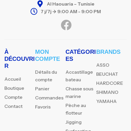
Al Haouaria – Tunisie
7 j/7j -> 9:00 AM - 9:00 PM
À
MON
CATÉGORI
BRANDS
DÉCOUVRI
COMPTE
ES
ASSO
R
Détails du
Accastillage
BEUCHAT
Accueil
compte
bateau
HARDCORE
Boutique
Panier
Chasse sous
SHIMANO
marine
Compte
Commandes
YAMAHA
Pèche au
Contact
Favoris
flotteur
Jigging
Surfcasting