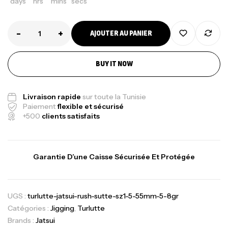
days
hrs
mins
secs
-
+
AJOUTER AU PANIER
BUY IT NOW
Livraison rapide
sur toute la Tunisie
Paiement
flexible et sécurisé
+500
clients satisfaits
Garantie D’une Caisse Sécurisée Et Protégée
UGS :
turlutte-jatsui-rush-sutte-sz1-5-55mm-5-8gr
Catégories :
Jigging
,
Turlutte
Brands :
Jatsui