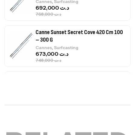
,
Cannes
Surfcasting
673,000
د.ت
748,000
د.ت
Canne Jigging Sunset Massive Attack
1.83m 120/250gr 30kg
,
Cannes
Jigging
340,000
د.ت
379,000
د.ت
Foureau Kalli Kunnan Funda 1.70m
Expanded
,
Bagagerie
Surfcasting
378,000
د.ت
420,000
د.ت
Volant 3 Branches Inox T26S/35