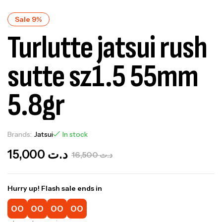
Sale 9%
Turlutte jatsui rush
sutte sz1.5 55mm
5.8gr
Brands:
Jatsui
In stock
15,000
د.ت
16,500
د.ت
Hurry up! Flash sale ends in
00
00
00
00