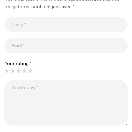
obligatoires sont indiqués avec
*
Canne Jigging Sunset Massive Attack
1.83m 120/250gr 30kg
,
Cannes
Jigging
340,000
د.ت
379,000
د.ت
Your rating
*
Foureau Kalli Kunnan Funda 1.70m
Expanded
,
Bagagerie
Surfcasting
378,000
د.ت
420,000
د.ت
Volant 3 Branches Inox T26S/35