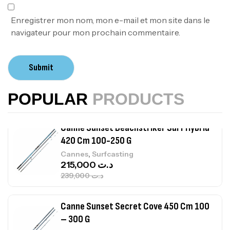
,
Accastillage bateau
Accessoires bateaux
367,000
د.ت
Enregistrer mon nom, mon e-mail et mon site dans le
navigateur pour mon prochain commentaire.
Canne Sunset Beachstriker Surf Hybrid
420 Cm 100-250 G
Submit
,
Cannes
Surfcasting
215,000
د.ت
POPULAR
PRODUCTS
239,000
د.ت
Canne Sunset Secret Cove 450 Cm 100
– 300 G
,
Cannes
Surfcasting
692,000
د.ت
768,000
د.ت
Canne Sunset Secret Cove 420 Cm 100
– 300 G