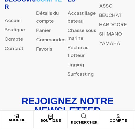
ASSO
R
Détails du
Accastillage
BEUCHAT
Accueil
compte
bateau
HARDCORE
Boutique
Panier
Chasse sous
SHIMANO
marine
Compte
Commandes
YAMAHA
Pèche au
Contact
Favoris
flotteur
Jigging
Surfcasting
REJOIGNEZ NOTRE
NEWSLETTER
ACCUEIL
Inscrivez-vous pour recevoir nos offres spéciales
BOUTIQUE
COMPTE
RECHERCHER