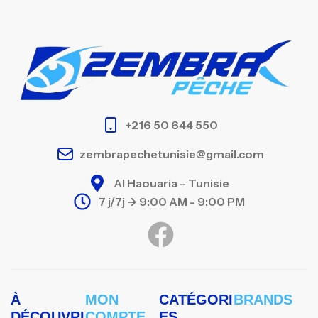
+216 50 644 550
zembrapechetunisie@gmail.com
Al Haouaria – Tunisie
7 j/7j -> 9:00 AM - 9:00 PM
À
MON
CATÉGORI
BRANDS
DÉCOUVRI
COMPTE
ES