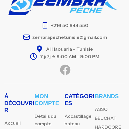
+216 50 644 550
zembrapechetunisie@gmail.com
Al Haouaria – Tunisie
7 j/7j -> 9:00 AM - 9:00 PM
À
MON
CATÉGORI
BRANDS
DÉCOUVRI
COMPTE
ES
ASSO
R
Détails du
Accastillage
BEUCHAT
Accueil
compte
bateau
HARDCORE