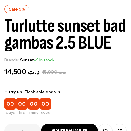
Sale 9%
Turlutte sunset bad
gambas 2.5 BLUE
Brands:
Sunset
In stock
14,500
د.ت
15,900
د.ت
Hurry up! Flash sale ends in
00
00
00
00
days
hrs
mins
secs
-
+
AJOUTER AU PANIER