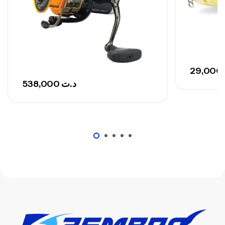
29,000
538,000
د.ت