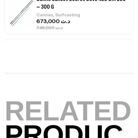
Canne Jigging Sunset Massive Attack
1.83m 120/250gr 30kg
,
Cannes
Jigging
340,000
د.ت
379,000
د.ت
Foureau Kalli Kunnan Funda 1.70m
Expanded
,
Bagagerie
Surfcasting
378,000
د.ت
420,000
د.ت
Volant 3 Branches Inox T26S/35
RELATED
,
Accastillage bateau
Accessoires bateaux
367,000
د.ت
PRODUC
Canne Sunset Beachstriker Surf Hybrid