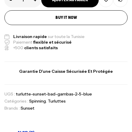
BUY IT NOW
Livraison rapide
sur toute la Tunisie
Paiement
flexible et sécurisé
+500
clients satisfaits
Garantie D’une Caisse Sécurisée Et Protégée
UGS :
turlutte-sunset-bad-gambas-2-5-blue
Catégories :
Spinning
,
Turluttes
Brands :
Sunset