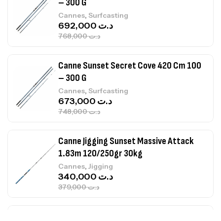
– 300 G
,
Cannes
Surfcasting
692,000
د.ت
768,000
د.ت
Canne Sunset Secret Cove 420 Cm 100
– 300 G
,
Cannes
Surfcasting
673,000
د.ت
748,000
د.ت
Canne Jigging Sunset Massive Attack
1.83m 120/250gr 30kg
,
Cannes
Jigging
340,000
د.ت
379,000
د.ت
Foureau Kalli Kunnan Funda 1.70m