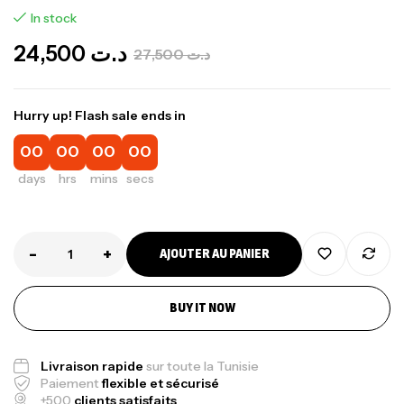
In stock
24,500
د.ت
27,500
د.ت
Hurry up! Flash sale ends in
00
00
00
00
days
hrs
mins
secs
-
+
AJOUTER AU PANIER
Canne Jigging Sunset Massive Attack
1.83m 120/250gr 30kg
,
Cannes
Jigging
BUY IT NOW
340,000
د.ت
379,000
د.ت
Livraison rapide
sur toute la Tunisie
Paiement
flexible et sécurisé
Foureau Kalli Kunnan Funda 1.70m
+500
clients satisfaits