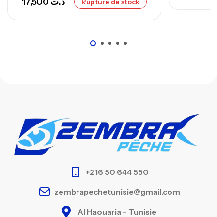
17,500
د.ت
Rupture de stock
+216 50 644 550
zembrapechetunisie@gmail.com
Al Haouaria – Tunisie