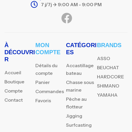
7 j/7j -> 9:00 AM - 9:00 PM
À
MON
CATÉGORI
BRANDS
DÉCOUVRI
COMPTE
ES
ASSO
R
Détails du
Accastillage
BEUCHAT
Accueil
compte
bateau
HARDCORE
Boutique
Panier
Chasse sous
SHIMANO
marine
Compte
Commandes
YAMAHA
Pèche au
Contact
Favoris
flotteur
Jigging
Surfcasting