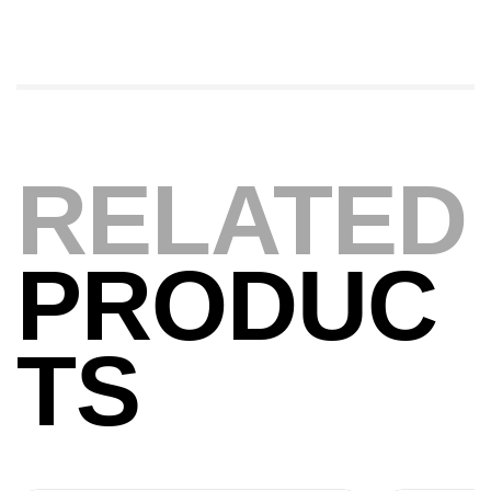
Expanded
,
Bagagerie
Surfcasting
378,000
د.ت
420,000
د.ت
Volant 3 Branches Inox T26S/35
RELATED
,
Accastillage bateau
Accessoires bateaux
367,000
د.ت
PRODUC
Canne Sunset Beachstriker Surf Hybrid
420 Cm 100-250 G
TS
,
Cannes
Surfcasting
215,000
د.ت
239,000
د.ت
Canne Sunset Secret Cove 450 Cm 100