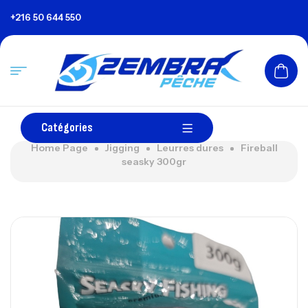
+216 50 644 550
Catégories
Home Page
Jigging
Leurres dures
Fireball
seasky 300gr