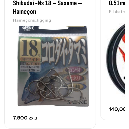
Shibudai -ns 18 – Sasame –
0.51mm 
768,000
د.ت
Hameçon
Fil de tre
,
Hameçons
Jigging
Canne Sunset Secret Cove 420 Cm 100
– 300 G
,
Cannes
Surfcasting
673,000
د.ت
748,000
د.ت
7,900
د.ت