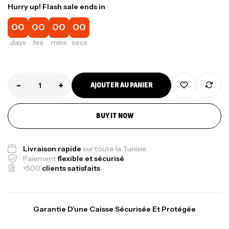
Hurry up! Flash sale ends in
00
00
00
00
days
hrs
mins
secs
-
+
AJOUTER AU PANIER
BUY IT NOW
Canne Jigging Sunset Massive Attack
1.83m 120/250gr 30kg
,
Cannes
Jigging
Livraison rapide
sur toute la Tunisie
340,000
د.ت
Paiement
flexible et sécurisé
+500
clients satisfaits
379,000
د.ت
Foureau Kalli Kunnan Funda 1.70m
Garantie D’une Caisse Sécurisée Et Protégée
Expanded
,
Bagagerie
Surfcasting