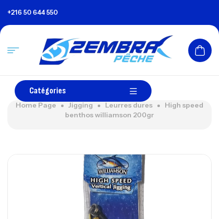
+216 50 644 550
Catégories
Home Page
Jigging
Leurres dures
High speed
benthos williamson 200gr