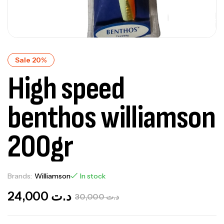
Sale 20%
High speed
benthos williamson
200gr
Brands:
Williamson
In stock
24,000
د.ت
30,000
د.ت