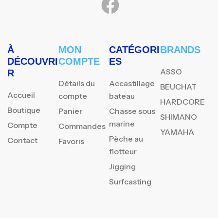
À
MON
CATÉGORI
BRANDS
DÉCOUVRI
COMPTE
ES
ASSO
R
Détails du
Accastillage
BEUCHAT
Accueil
compte
bateau
HARDCORE
Boutique
Panier
Chasse sous
SHIMANO
marine
Compte
Commandes
YAMAHA
Pèche au
Contact
Favoris
flotteur
Jigging
Surfcasting