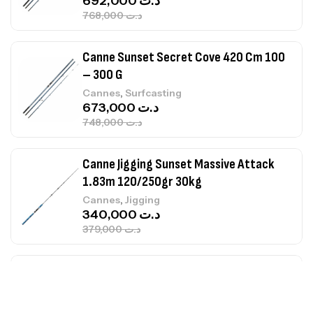
692,000
د.ت
768,000
د.ت
Canne Sunset Secret Cove 420 Cm 100
– 300 G
,
Cannes
Surfcasting
673,000
د.ت
748,000
د.ت
Canne Jigging Sunset Massive Attack
1.83m 120/250gr 30kg
,
Cannes
Jigging
340,000
د.ت
379,000
د.ت
Foureau Kalli Kunnan Funda 1.70m
Expanded
,
Bagagerie
Surfcasting