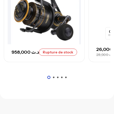
0
Day
26,000
958,000
د.ت
Rupture de stock
28,900
.ت