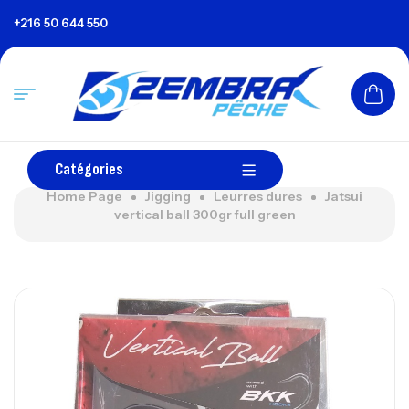
+216 50 644 550
Catégories
Home Page
Jigging
Leurres dures
Jatsui
vertical ball 300gr full green