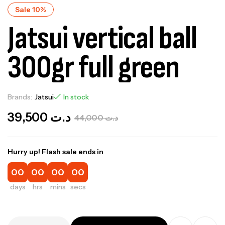
Sale 10%
Jatsui vertical ball
300gr full green
Brands:
Jatsui
In stock
39,500
د.ت
44,000
د.ت
Hurry up! Flash sale ends in
00
00
00
00
days
hrs
mins
secs