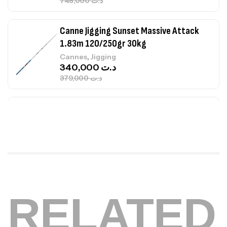
748,000
د.ت
Canne Jigging Sunset Massive Attack
1.83m 120/250gr 30kg
,
Cannes
Jigging
340,000
د.ت
379,000
د.ت
Foureau Kalli Kunnan Funda 1.70m
Expanded
,
Bagagerie
Surfcasting
378,000
د.ت
420,000
د.ت
Volant 3 Branches Inox T26S/35
RELATED
,
Accastillage bateau
Accessoires bateaux
367,000
د.ت