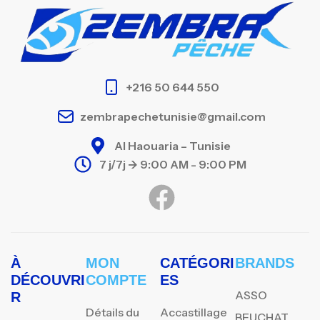
+216 50 644 550
zembrapechetunisie@gmail.com
Al Haouaria – Tunisie
7 j/7j -> 9:00 AM - 9:00 PM
À
MON
CATÉGORI
BRANDS
DÉCOUVRI
COMPTE
ES
ASSO
R
Détails du
Accastillage
BEUCHAT