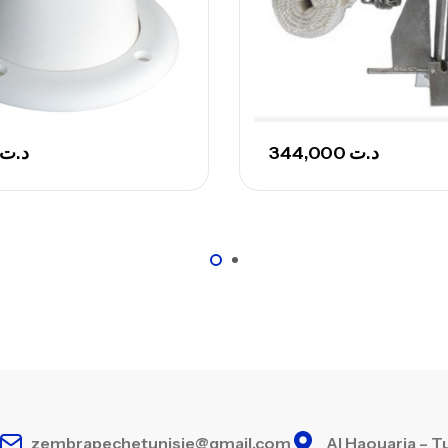
Ca
– 
Ca
د.ت
344,000
د.ت
zembrapechetunisie@gmail.com
Al Haouaria – T