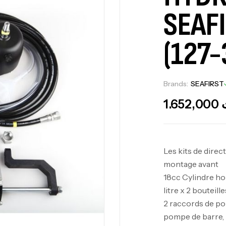
SEAF
(127
Brands:
SEAFIRST
1.652,000
Les kits de dire
montage avant
18cc Cylindre ho
litre x 2 bouteil
2 raccords de po
pompe de barre, 