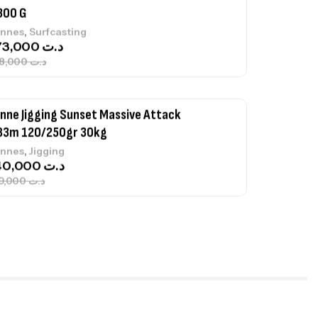
300 G
,
nnes
Surfcasting
673,000
د.ت
748,000
د.ت
nne Jigging Sunset Massive Attack
83m 120/250gr 30kg
,
nnes
Jigging
340,000
د.ت
379,000
د.ت
ureau Kalli Kunnan Funda 1.70m
panded
,
gagerie
Surfcasting
378,000
د.ت
420,000
د.ت