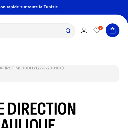
ide sur toute la Tunisie
zembrapechetunisie@gm
2
AFIRST MO100H (127-3-200100)
E DIRECTION
AULIQUE