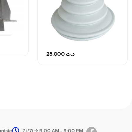
768,000
د.ت
nne Sunset Secret Cove 420 Cm 100
300 G
,
nnes
Surfcasting
673,000
د.ت
748,000
د.ت
25,000
د.ت
unisie
7 j/7j -> 9:00 AM - 9:00 PM