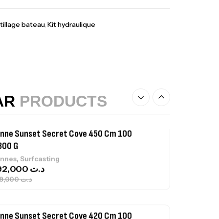
367,000
د.ت
tillage bateau
,
Kit hydraulique
nne Sunset Beachstriker Surf Hybrid
0 Cm 100-250 G
,
nnes
Surfcasting
215,000
د.ت
239,000
د.ت
AR
PRODUCTS
nne Sunset Secret Cove 450 Cm 100
300 G
,
nnes
Surfcasting
692,000
د.ت
768,000
د.ت
nne Sunset Secret Cove 420 Cm 100