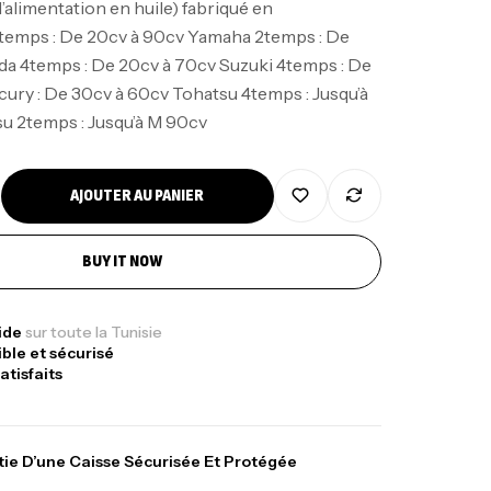
’alimentation en huile) fabriqué en
temps : De 20cv à 90cv Yamaha 2temps : De
a 4temps : De 20cv à 70cv Suzuki 4temps : De
nne Jigging Sunset Massive Attack
ury : De 30cv à 60cv Tohatsu 4temps : Jusqu’à
83m 120/250gr 30kg
u 2temps : Jusqu’à M 90cv
,
nnes
Jigging
340,000
د.ت
379,000
د.ت
AJOUTER AU PANIER
ureau Kalli Kunnan Funda 1.70m
BUY IT NOW
panded
,
gagerie
Surfcasting
378,000
د.ت
pide
sur toute la Tunisie
ible et sécurisé
420,000
د.ت
atisfaits
lant 3 Branches Inox T26S/35
ie D’une Caisse Sécurisée Et Protégée
,
castillage bateau
Accessoires bateaux