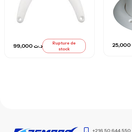
Rupture de
25,000
99,000
د.ت
stock
+216 50 644 550