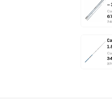
– 
Ca
Ca
1.
Ca
Fo
Ex
Ba