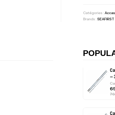
Catégories :
Accas
Brands :
SEAFIRST
Ca
42
Ca
POPUL
Ca
– 
Ca
Ca