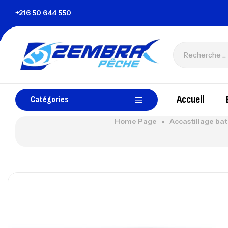
+216 50 644 550
zembrapechetunisie@gmail.com
Accueil
Catégories
Home Page
Accastillage ba