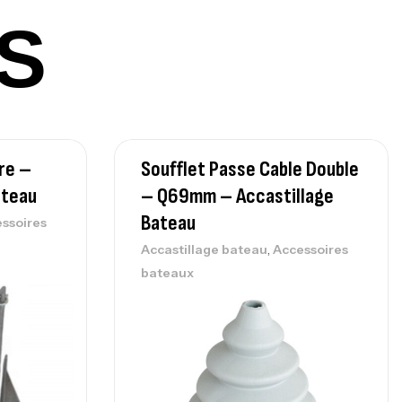
S
lant 3 Branches Inox T26S/35
,
castillage bateau
Accessoires bateaux
367,000
د.ت
re –
Soufflet Passe Cable Double
nne Sunset Beachstriker Surf Hybrid
0 Cm 100-250 G
ateau
– Q69mm – Accastillage
,
nnes
Surfcasting
Bateau
ssoires
215,000
د.ت
,
Accastillage bateau
Accessoires
239,000
د.ت
bateaux
nne Sunset Secret Cove 450 Cm 100
300 G
,
nnes
Surfcasting
692,000
د.ت