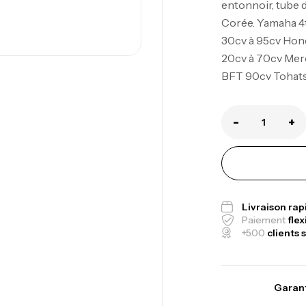
entonnoir, tube d
Corée. Yamaha 4
30cv à 95cv Hond
Ca
20cv à 70cv Merc
1.
BFT 90cv Tohats
Ca
-
+
Fo
Ex
Ba
Livraison ra
Paiement
flex
+500
clients s
Vo
Garant
Ac