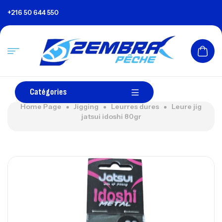
+216 50 644 550
Catégories
Home Page
Jigging
Leurres dures
Leure jig
jatsui idoshi 80gr