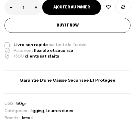
-
+
AJOUTER AU PANIER
BUY IT NOW
Livraison rapide
sur toute la Tunisie
Paiement
flexible et sécurisé
+500
clients satisfaits
Garantie D’une Caisse Sécurisée Et Protégée
UGS :
80gr
Catégories :
Jigging
,
Leurres dures
Brands :
Jatsui