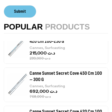
Volant 3 Branches Inox T26S/35
Submit
,
Accastillage bateau
Accessoires bateaux
367,000
د.ت
POPULAR
PRODUCTS
Canne Sunset Beachstriker Surf Hybrid
420 Cm 100-250 G
,
Cannes
Surfcasting
215,000
د.ت
239,000
د.ت
Canne Sunset Secret Cove 450 Cm 100
– 300 G
,
Cannes
Surfcasting
692,000
د.ت
768,000
د.ت
Canne Sunset Secret Cove 420 Cm 100