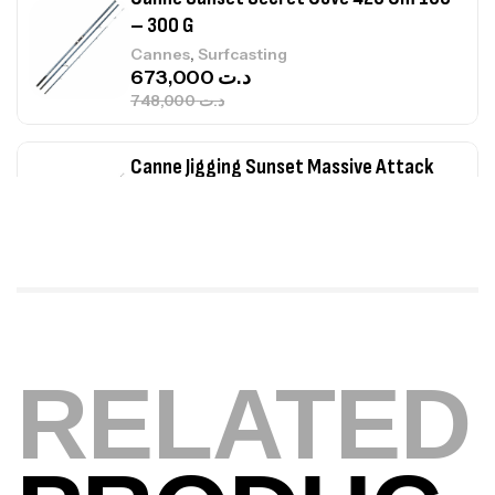
– 300 G
,
Cannes
Surfcasting
673,000
د.ت
748,000
د.ت
Canne Jigging Sunset Massive Attack
1.83m 120/250gr 30kg
,
Cannes
Jigging
340,000
د.ت
379,000
د.ت
Foureau Kalli Kunnan Funda 1.70m
Expanded
RELATED
,
Bagagerie
Surfcasting
378,000
د.ت
420,000
د.ت