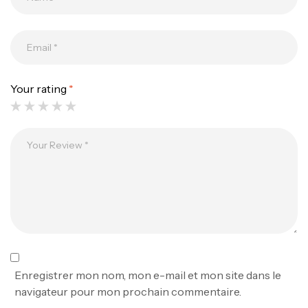
Your rating
*
Canne Jigging Sunset Massive Attack
1.83m 120/250gr 30kg
,
Cannes
Jigging
340,000
د.ت
379,000
د.ت
Foureau Kalli Kunnan Funda 1.70m
Expanded
,
Bagagerie
Surfcasting
378,000
د.ت
Enregistrer mon nom, mon e-mail et mon site dans le
420,000
د.ت
navigateur pour mon prochain commentaire.