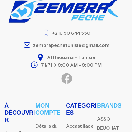
+216 50 644 550
zembrapechetunisie@gmail.com
Al Haouaria – Tunisie
7 j/7j -> 9:00 AM - 9:00 PM
À
MON
CATÉGORI
BRANDS
DÉCOUVRI
COMPTE
ES
ASSO
R
Détails du
Accastillage
BEUCHAT