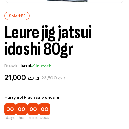
Sale 11%
Leure jig jatsui
idoshi 80gr
Brands:
Jatsui
In stock
21,000
د.ت
23,500
د.ت
Hurry up! Flash sale ends in
00
00
00
00
days
hrs
mins
secs