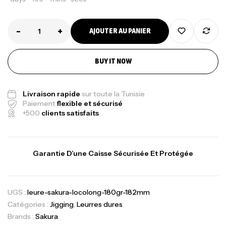
-
+
AJOUTER AU PANIER
BUY IT NOW
Livraison rapide
sur toute la Tunisie
Paiement
flexible et sécurisé
+500
clients satisfaits
Garantie D’une Caisse Sécurisée Et Protégée
UGS :
leure-sakura-locolong-180gr-182mm
Catégories :
Jigging
,
Leurres dures
Brands :
Sakura