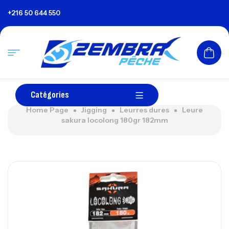
+216 50 644 550
Catégories
Home Page
Jigging
Leurres dures
Leure
sakura locolong 180gr 182mm