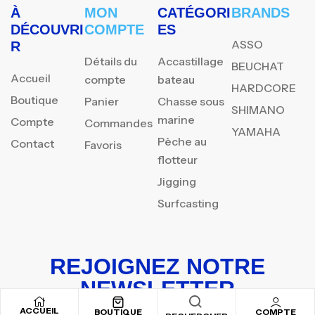
À
MON
CATÉGORI
BRANDS
DÉCOUVRI
COMPTE
ES
ASSO
R
Détails du
Accastillage
BEUCHAT
Accueil
compte
bateau
HARDCORE
Boutique
Panier
Chasse sous
SHIMANO
marine
Compte
Commandes
YAMAHA
Pèche au
Contact
Favoris
flotteur
Jigging
Surfcasting
REJOIGNEZ NOTRE
NEWSLETTER
ACCUEIL
Inscrivez-vous pour recevoir nos offres spéciales
BOUTIQUE
COMPTE