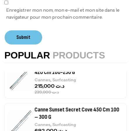
,
Bagagerie
Surfcasting
378,000
د.ت
Enregistrer mon nom, mon e-mail et mon site dans le
420,000
د.ت
navigateur pour mon prochain commentaire.
Volant 3 Branches Inox T26S/35
Submit
,
Accastillage bateau
Accessoires bateaux
367,000
د.ت
POPULAR
PRODUCTS
Canne Sunset Beachstriker Surf Hybrid
420 Cm 100-250 G
,
Cannes
Surfcasting
215,000
د.ت
239,000
د.ت
Canne Sunset Secret Cove 450 Cm 100
– 300 G
,
Cannes
Surfcasting
692,000
د.ت