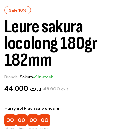
Sale 10%
Leure sakura
locolong 180gr
182mm
Brands:
Sakura
In stock
44,000
د.ت
48,900
د.ت
Hurry up! Flash sale ends in
00
00
00
00
days
hrs
mins
secs