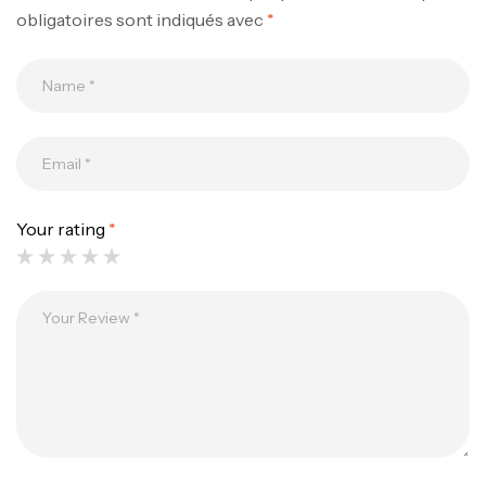
obligatoires sont indiqués avec
*
Your rating
*
Canne Jigging Sunset Massive Attack
1.83m 120/250gr 30kg
,
Cannes
Jigging
340,000
د.ت
379,000
د.ت
Foureau Kalli Kunnan Funda 1.70m
Expanded