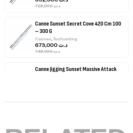
768,000
د.ت
Canne Sunset Secret Cove 420 Cm 100
– 300 G
,
Cannes
Surfcasting
673,000
د.ت
748,000
د.ت
Canne Jigging Sunset Massive Attack
1.83m 120/250gr 30kg
,
Cannes
Jigging
340,000
د.ت
379,000
د.ت
Foureau Kalli Kunnan Funda 1.70m
Expanded
,
Bagagerie
Surfcasting