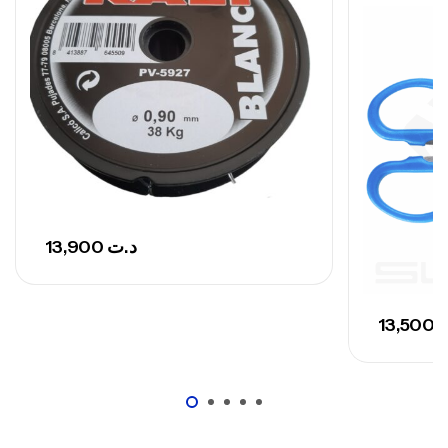
768,000
د.ت
Canne Sunset Secret Cove 420 Cm 100
– 300 G
,
Cannes
Surfcasting
673,000
د.ت
748,000
د.ت
13,900
د.ت
13,500