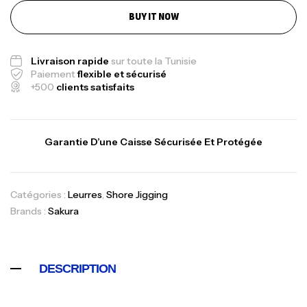
BUY IT NOW
Livraison rapide
sur toute la Tunisie
Paiement
flexible et sécurisé
+500
clients satisfaits
Canne Jigging Sunset Massive Attack
1.83m 120/250gr 30kg
,
Garantie D’une Caisse Sécurisée Et Protégée
Cannes
Jigging
340,000
د.ت
379,000
د.ت
Catégories :
Leurres
,
Shore Jigging
Foureau Kalli Kunnan Funda 1.70m
Brands :
Sakura
Expanded
,
Bagagerie
Surfcasting
378,000
د.ت
DESCRIPTION
420,000
د.ت