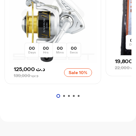
– 300 G
,
Cannes
Surfcasting
673,000
د.ت
748,000
د.ت
0
Day
00
00
00
00
Days
Hrs
Mins
Secs
19,800
22,000
.ت
125,000
د.ت
Sale 10%
139,000
د.ت