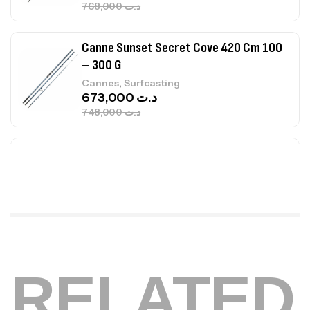
Canne Sunset Secret Cove 420 Cm 100
– 300 G
,
Cannes
Surfcasting
673,000
د.ت
748,000
د.ت
Canne Jigging Sunset Massive Attack
1.83m 120/250gr 30kg
,
Cannes
Jigging
340,000
د.ت
379,000
د.ت
Foureau Kalli Kunnan Funda 1.70m
Expanded
,
Bagagerie
Surfcasting
378,000
د.ت
RELATED
420,000
د.ت