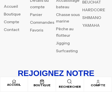
Détails du
Accastillage
BEUCHAT
Accueil
compte
bateau
HARDCORE
Boutique
Panier
Chasse sous
SHIMANO
marine
Compte
Commandes
YAMAHA
Pèche au
Contact
Favoris
flotteur
Jigging
Surfcasting
REJOIGNEZ NOTRE
NEWSLETTER
ACCUEIL
BOUTIQUE
COMPTE
RECHERCHER
Inscrivez-vous pour recevoir nos offres spéciales