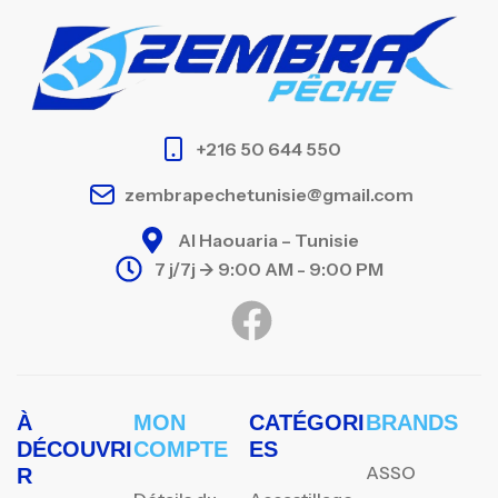
+216 50 644 550
zembrapechetunisie@gmail.com
Al Haouaria – Tunisie
7 j/7j -> 9:00 AM - 9:00 PM
À
MON
CATÉGORI
BRANDS
DÉCOUVRI
COMPTE
ES
ASSO
R