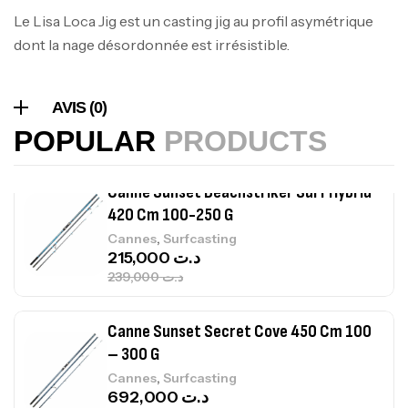
Le Lisa Loca Jig est un casting jig au profil asymétrique
Volant 3 Branches Inox T26S/35
dont la nage désordonnée est irrésistible.
,
Accastillage bateau
Accessoires bateaux
367,000
د.ت
AVIS (0)
Canne Sunset Beachstriker Surf Hybrid
POPULAR
PRODUCTS
420 Cm 100-250 G
,
Cannes
Surfcasting
215,000
د.ت
239,000
د.ت
Canne Sunset Secret Cove 450 Cm 100
– 300 G
,
Cannes
Surfcasting
692,000
د.ت
768,000
د.ت