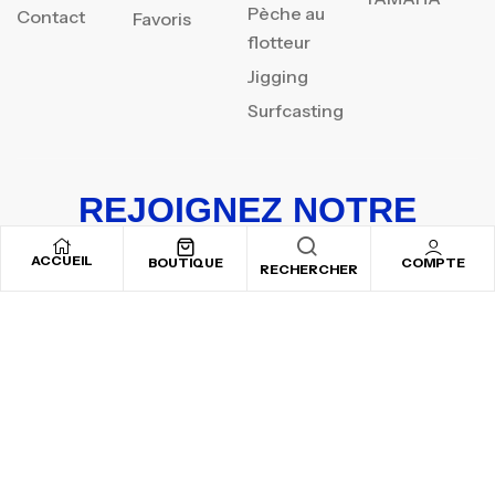
Pèche au
Contact
Favoris
flotteur
Jigging
Surfcasting
REJOIGNEZ NOTRE
NEWSLETTER
ACCUEIL
BOUTIQUE
COMPTE
RECHERCHER
Inscrivez-vous pour recevoir nos offres spéciales
Copyright © 2025
By ADSVALLEY
. All rights reserved