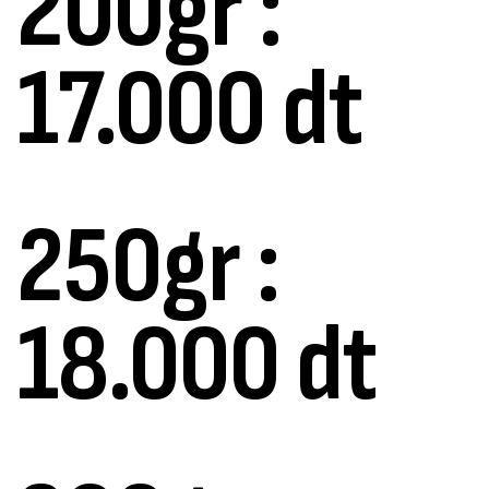
200gr :
17.000 dt
250gr :
18.000 dt
Canne Jigging Sunset Massive Attack
1.83m 120/250gr 30kg