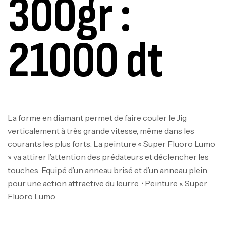
300gr :
,
Cannes
Jigging
340,000
د.ت
379,000
د.ت
21000 dt
Foureau Kalli Kunnan Funda 1.70m
Expanded
,
Bagagerie
Surfcasting
378,000
د.ت
420,000
د.ت
La forme en diamant permet de faire couler le Jig
verticalement à très grande vitesse, même dans les
Volant 3 Branches Inox T26S/35
courants les plus forts. La peinture « Super Fluoro Lumo
,
Accastillage bateau
Accessoires bateaux
» va attirer l’attention des prédateurs et déclencher les
367,000
د.ت
touches. Equipé d’un anneau brisé et d’un anneau plein
pour une action attractive du leurre. • Peinture « Super
Fluoro Lumo
Canne Sunset Beachstriker Surf Hybrid
420 Cm 100-250 G