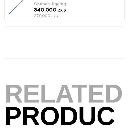
,
Cannes
Jigging
340,000
د.ت
379,000
د.ت
Foureau Kalli Kunnan Funda 1.70m
Expanded
,
Bagagerie
Surfcasting
378,000
د.ت
420,000
د.ت
Volant 3 Branches Inox T26S/35
RELATED
,
Accastillage bateau
Accessoires bateaux
367,000
د.ت
PRODUC
Canne Sunset Beachstriker Surf Hybrid
420 Cm 100-250 G
,