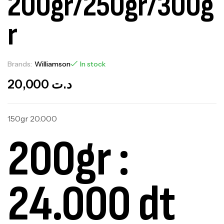
200gr/250gr/300g
r
Brands:
Williamson
In stock
20,000
د.ت
150gr 20.000
200gr :
24.000 dt