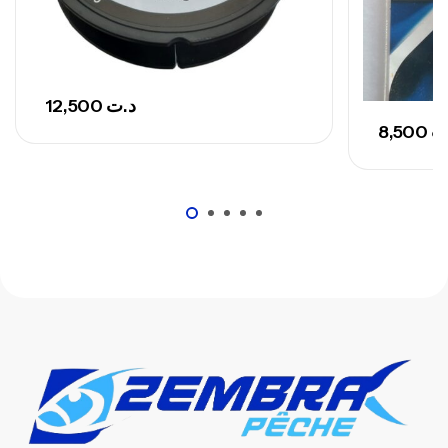
12,500
د.ت
8,500
ت