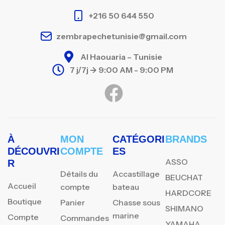
+216 50 644 550
zembrapechetunisie@gmail.com
Al Haouaria – Tunisie
7 j/7j -> 9:00 AM - 9:00 PM
À
MON
CATÉGORI
BRANDS
DÉCOUVRI
COMPTE
ES
ASSO
R
Détails du
Accastillage
BEUCHAT
Accueil
compte
bateau
HARDCORE
Boutique
Panier
Chasse sous
SHIMANO
marine
Compte
Commandes
YAMAHA