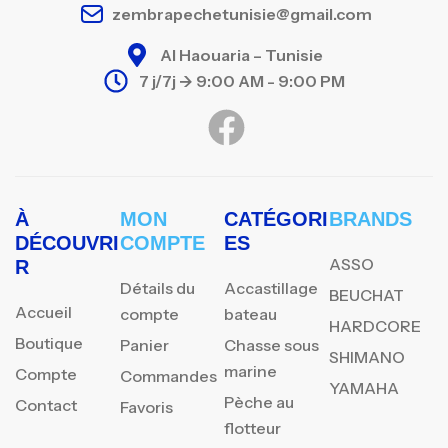
zembrapechetunisie@gmail.com
Al Haouaria – Tunisie
7 j/7j -> 9:00 AM - 9:00 PM
À
MON
CATÉGORI
BRANDS
DÉCOUVRI
COMPTE
ES
ASSO
R
Détails du
Accastillage
BEUCHAT
Accueil
compte
bateau
HARDCORE
Boutique
Panier
Chasse sous
SHIMANO
marine
Compte
Commandes
YAMAHA
Pèche au
Contact
Favoris
flotteur