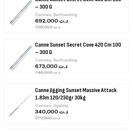
– 300 G
,
Cannes
Surfcasting
692,000
د.ت
768,000
د.ت
Canne Sunset Secret Cove 420 Cm 100
– 300 G
,
Cannes
Surfcasting
673,000
د.ت
748,000
د.ت
Canne Jigging Sunset Massive Attack
1.83m 120/250gr 30kg
,
Cannes
Jigging
340,000
د.ت
379,000
د.ت