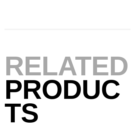
Foureau Kalli Kunnan Funda 1.70m
Expanded
,
Bagagerie
Surfcasting
378,000
د.ت
420,000
د.ت
Volant 3 Branches Inox T26S/35
RELATED
,
Accastillage bateau
Accessoires bateaux
367,000
د.ت
PRODUC
Canne Sunset Beachstriker Surf Hybrid
420 Cm 100-250 G
TS
,
Cannes
Surfcasting
215,000
د.ت
239,000
د.ت
Canne Sunset Secret Cove 450 Cm 100