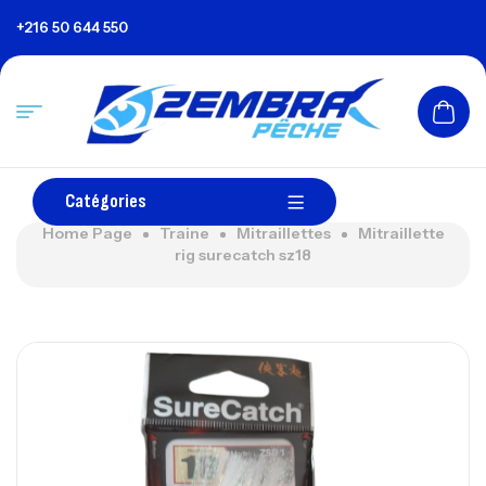
+216 50 644 550
Catégories
Home Page
Traine
Mitraillettes
Mitraillette
rig surecatch sz18