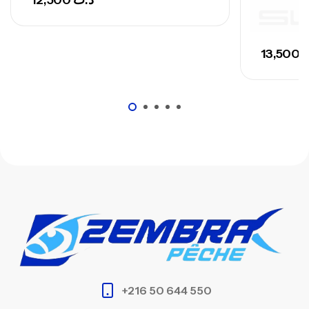
12,500
د.ت
13,500
+216 50 644 550