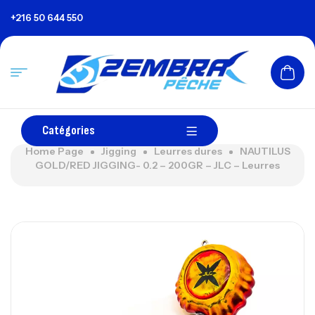
+216 50 644 550
Catégories
Home Page
Jigging
Leurres dures
NAUTILUS
GOLD/RED JIGGING- 0.2 – 200GR – JLC – Leurres