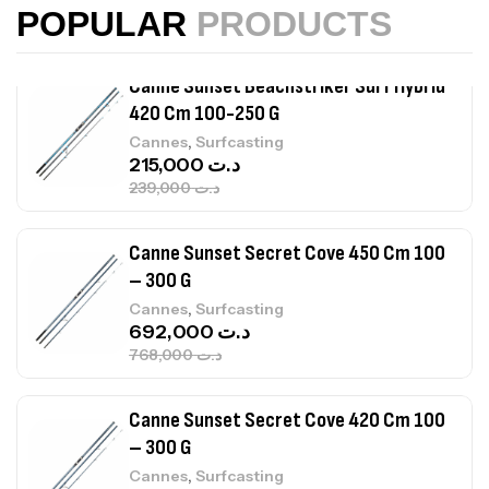
367,000
د.ت
POPULAR
PRODUCTS
Canne Sunset Beachstriker Surf Hybrid
420 Cm 100-250 G
,
Cannes
Surfcasting
215,000
د.ت
239,000
د.ت
Canne Sunset Secret Cove 450 Cm 100
– 300 G
,
Cannes
Surfcasting
692,000
د.ت
768,000
د.ت
Canne Sunset Secret Cove 420 Cm 100
– 300 G
,
Cannes
Surfcasting