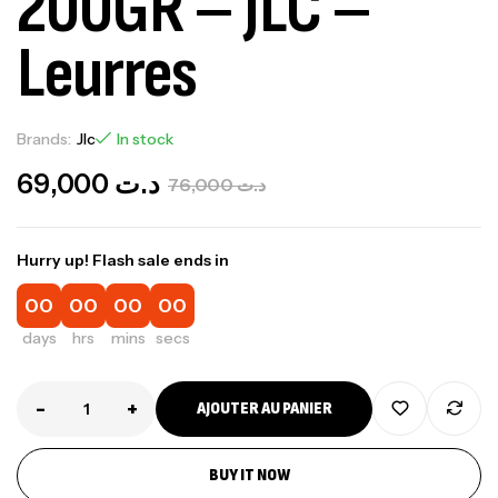
200GR – JLC –
Leurres
Brands:
Jlc
In stock
69,000
د.ت
76,000
د.ت
Hurry up! Flash sale ends in
00
00
00
00
days
hrs
mins
secs
-
+
AJOUTER AU PANIER
BUY IT NOW