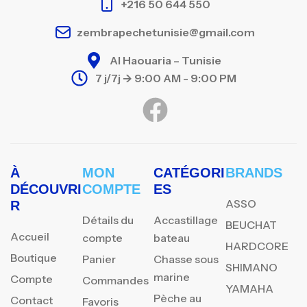
+216 50 644 550
zembrapechetunisie@gmail.com
Al Haouaria – Tunisie
7 j/7j -> 9:00 AM - 9:00 PM
À
MON
CATÉGORI
BRANDS
DÉCOUVRI
COMPTE
ES
ASSO
R
Détails du
Accastillage
BEUCHAT
Accueil
compte
bateau
HARDCORE
Boutique
Panier
Chasse sous
SHIMANO
marine
Compte
Commandes
YAMAHA
Pèche au
Contact
Favoris