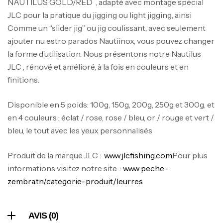
NAUTILUS GOLD/RED , adapté avec montage spécial
JLC pour la pratique du jigging ou light jigging, ainsi
Comme un “slider jig” ou jig coulissant, avec seulement
ajouter nu estro parados Nautiinox, vous pouvez changer
Canne Jigging Sunset Massive Attack
la forme d’utilisation. Nous présentons notre Nautilus
1.83m 120/250gr 30kg
JLC , rénové et amélioré, à la fois en couleurs et en
,
Cannes
Jigging
finitions.
340,000
د.ت
379,000
د.ت
Disponible en 5 poids: 100g, 150g, 200g, 250g et 300g, et
en 4 couleurs : éclat / rose, rose / bleu, or / rouge et vert /
Foureau Kalli Kunnan Funda 1.70m
bleu, le tout avec les yeux personnalisés
Expanded
,
Bagagerie
Surfcasting
Produit de la marque JLC :
www.jlcfishing.com
Pour plus
378,000
د.ت
informations visitez notre site :
www.peche-
420,000
د.ت
zembra.tn/categorie-produit/leurres
Volant 3 Branches Inox T26S/35
AVIS (0)
,
Accastillage bateau
Accessoires bateaux