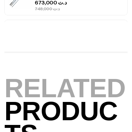
673,000
د.ت
748,000
د.ت
Canne Jigging Sunset Massive Attack
1.83m 120/250gr 30kg
,
Cannes
Jigging
340,000
د.ت
379,000
د.ت
Foureau Kalli Kunnan Funda 1.70m
RELATED
Expanded
,
Bagagerie
Surfcasting
378,000
د.ت
420,000
د.ت
PRODUC
Volant 3 Branches Inox T26S/35
,
Accastillage bateau
Accessoires bateaux