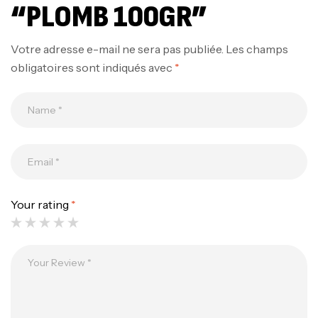
“PLOMB 100GR”
Votre adresse e-mail ne sera pas publiée.
Les champs
obligatoires sont indiqués avec
*
Your rating
*
Canne Jigging Sunset Massive Attack
1.83m 120/250gr 30kg
,
Cannes
Jigging
340,000
د.ت
379,000
د.ت