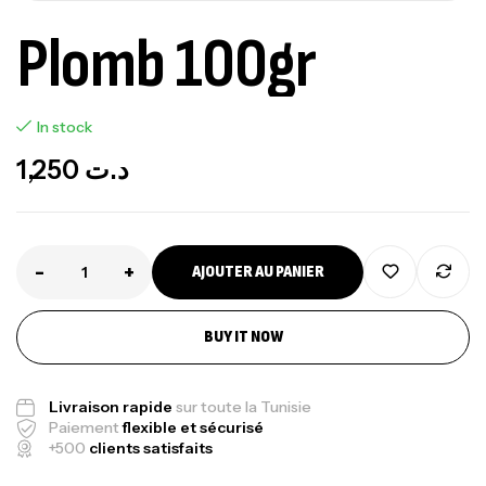
Plomb 100gr
In stock
1,250
د.ت
-
+
AJOUTER AU PANIER
BUY IT NOW
Livraison rapide
sur toute la Tunisie
Paiement
flexible et sécurisé
+500
clients satisfaits