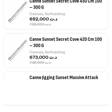
Canne Sunset Secret Cove 450 Cm 100
– 300 G
,
Cannes
Surfcasting
692,000
د.ت
768,000
د.ت
Canne Sunset Secret Cove 420 Cm 100
– 300 G
,
Cannes
Surfcasting
673,000
د.ت
748,000
د.ت
Canne Jigging Sunset Massive Attack
1.83m 120/250gr 30kg
,
Cannes
Jigging
340,000
د.ت
379,000
د.ت