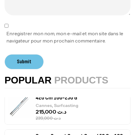
Foureau Kalli Kunnan Funda 1.70m
Expanded
,
Bagagerie
Surfcasting
378,000
د.ت
Enregistrer mon nom, mon e-mail et mon site dans le
420,000
د.ت
navigateur pour mon prochain commentaire.
Volant 3 Branches Inox T26S/35
Submit
,
Accastillage bateau
Accessoires bateaux
367,000
د.ت
POPULAR
PRODUCTS
Canne Sunset Beachstriker Surf Hybrid
420 Cm 100-250 G
,
Cannes
Surfcasting
215,000
د.ت
239,000
د.ت