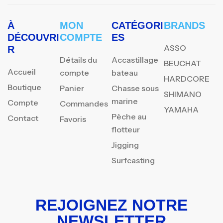
À
MON
CATÉGORI
BRANDS
DÉCOUVRI
COMPTE
ES
ASSO
R
Détails du
Accastillage
BEUCHAT
Accueil
compte
bateau
HARDCORE
Boutique
Panier
Chasse sous
SHIMANO
marine
Compte
Commandes
YAMAHA
Pèche au
Contact
Favoris
flotteur
Jigging
Surfcasting
REJOIGNEZ NOTRE
NEWSLETTER