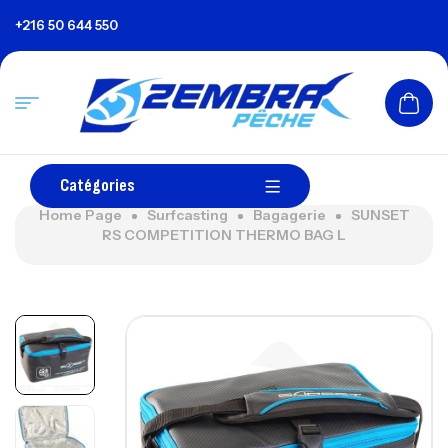
+216 50 644 550
Catégories
Home Page
Surfcasting
Bagagerie
SUNSET
RS COMPETITION THERMO BAG L