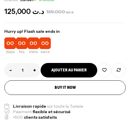
125,000
د.ت
139,000
د.ت
Hurry up! Flash sale ends in
00
00
00
00
days
hrs
mins
secs
-
+
AJOUTER AU PANIER
BUY IT NOW
Livraison rapide
sur toute la Tunisie
Paiement
flexible et sécurisé
+500
clients satisfaits