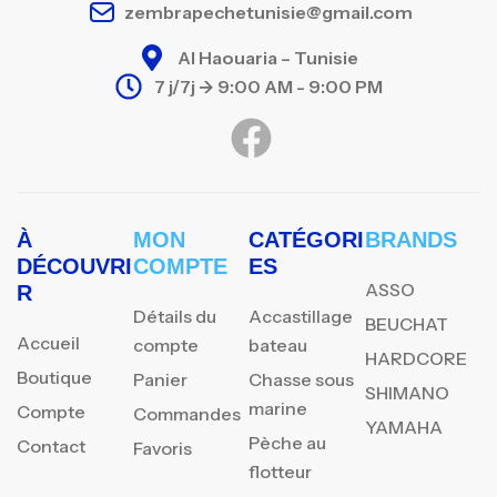
zembrapechetunisie@gmail.com
Al Haouaria – Tunisie
7 j/7j -> 9:00 AM - 9:00 PM
À
MON
CATÉGORI
BRANDS
DÉCOUVRI
COMPTE
ES
ASSO
R
Détails du
Accastillage
BEUCHAT
Accueil
compte
bateau
HARDCORE
Boutique
Panier
Chasse sous
SHIMANO
marine
Compte
Commandes
YAMAHA
Pèche au
Contact
Favoris
flotteur