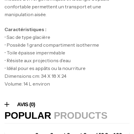
Foureau Kalli Kunnan Funda 1.70m
confortable permettent un transport et une
Expanded
manipulation aisée.
,
Bagagerie
Surfcasting
378,000
د.ت
Caractéristiques :
420,000
د.ت
• Sac de type glacière
• Possède 1 grand compartiment isotherme
Volant 3 Branches Inox T26S/35
• Toile épaisse imperméable
,
Accastillage bateau
Accessoires bateaux
• Résiste aux projections d’eau
367,000
د.ت
• Idéal pour es appâts ou la nourriture
Dimensions cm: 34 X 18 X 24
Volume: 14 L environ
Canne Sunset Beachstriker Surf Hybrid
420 Cm 100-250 G
,
Cannes
Surfcasting
AVIS (0)
215,000
د.ت
POPULAR
PRODUCTS
239,000
د.ت
Canne Sunset Secret Cove 450 Cm 100