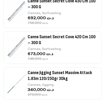
– 300 G
,
Cannes
Surfcasting
692,000
د.ت
768,000
د.ت
Canne Sunset Secret Cove 420 Cm 100
– 300 G
,
Cannes
Surfcasting
673,000
د.ت
748,000
د.ت
Canne Jigging Sunset Massive Attack
1.83m 120/250gr 30kg
,
Cannes
Jigging
340,000
د.ت
379,000
د.ت