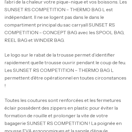
l’abri de la chaleur votre pique-nique et vos boissons. Les
SUNSET RS COMPETITION – THERMO BAG L est
indépendant. Il ne se logent pas dans le dans le
compartiment principal du sac carryall SUNSET RS
COMPETITION – CONCEPT BAG avec les SPOOL BAG,
REEL BAG et WINDER BAG.
Le logo sur le rabat de la trousse permet d’identifier
rapidement quelle trousse ouvrir pendant le coup de feu.
Les SUNSET RS COMPETITION – THERMO BAG L
permettent d’être opérationnel en toutes circonstances
!
Canne Jigging Sunset Massive Attack
1.83m 120/250gr 30kg
Toutes les coutures sont renforcées et les fermetures
,
Cannes
Jigging
éclair possèdent des zippers en plastic pour éviter la
340,000
د.ت
formation de rouille et prolonger la vite de votre
379,000
د.ت
bagagerie SUNSET RS COMPETITION ! La poignée en
mousse EVA ergonomiques et la sangle d’épaule