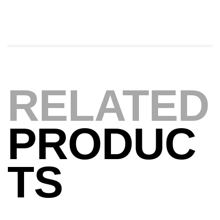
Foureau Kalli Kunnan Funda 1.70m
Expanded
,
Bagagerie
Surfcasting
378,000
د.ت
420,000
د.ت
Volant 3 Branches Inox T26S/35
RELATED
,
Accastillage bateau
Accessoires bateaux
367,000
د.ت
PRODUC
Canne Sunset Beachstriker Surf Hybrid
420 Cm 100-250 G
TS
,
Cannes
Surfcasting
215,000
د.ت
239,000
د.ت
Canne Sunset Secret Cove 450 Cm 100