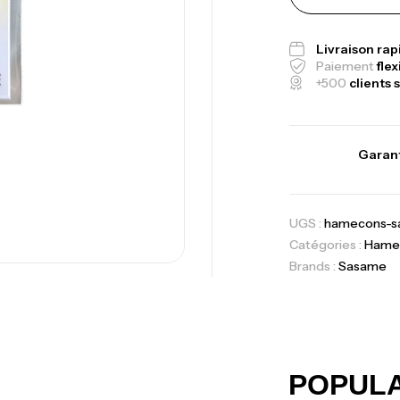
Canne Jigging 
1.83m 120/250
Livraison ra
,
Cannes
Jigging
Paiement
flex
+500
clients s
Foureau Kalli 
Expanded
Garant
,
Bagagerie
Surf
UGS :
hamecons-sa
Volant 3 Branc
Catégories :
Hame
Accastillage ba
Brands :
Sasame
Ca
42
Ca
POPUL