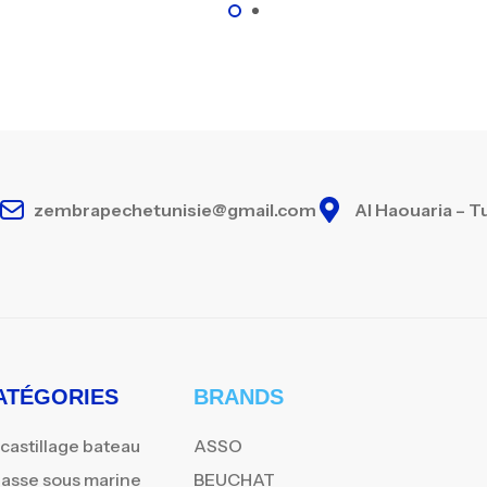
zembrapechetunisie@gmail.com
Al Haouaria – T
ATÉGORIES
BRANDS
castillage bateau
ASSO
asse sous marine
BEUCHAT