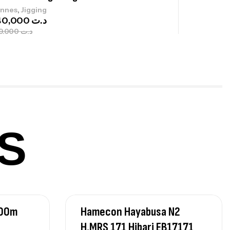
,
nnes
Jigging
340,000
د.ت
379,000
د.ت
ureau Kalli Kunnan Funda 1.70m
panded
,
gagerie
Surfcasting
378,000
د.ت
420,000
د.ت
S
lant 3 Branches Inox T26S/35
,
castillage bateau
Accessoires bateaux
367,000
د.ت
500m
Hamecon Hayabusa N2
H.MRS 171 Hibari EB17171