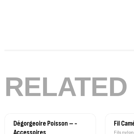
RELATED
Dégorgeoire Poisson – -
Fil Ca
Accessoires
Fils nylon