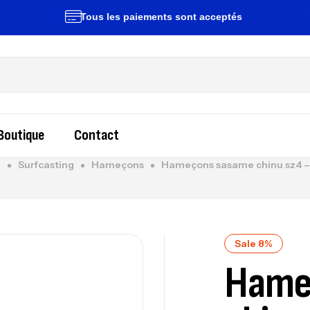
Tous les paiements sont acceptés
Li
Boutique
Contact
e
Surfcasting
Hameçons
Hameçons sasame chinu sz4 – 
Sale 8%
Hame