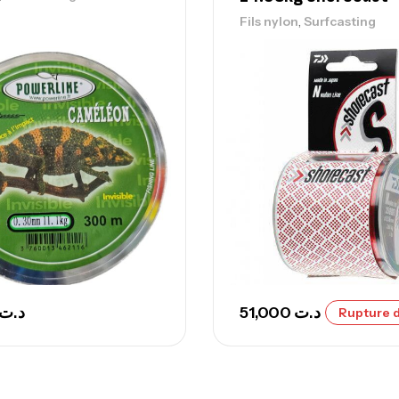
Ca
,
Fils nylon
Surfcasting
42
Ca
Ca
– 
Ca
Ca
د.ت
51,000
د.ت
Rupture d
– 
Ca