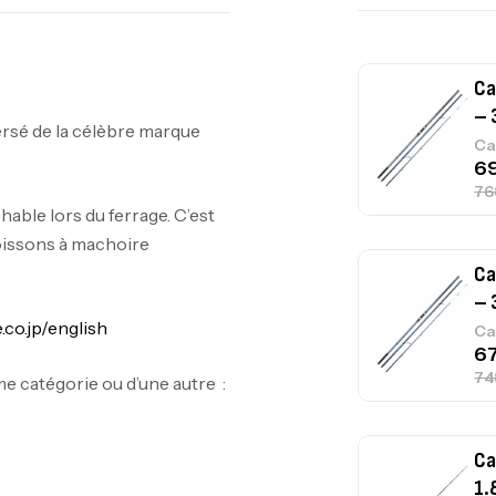
Ca
– 
ersé de la célèbre marque
Ca
able lors du ferrage. C’est
oissons à machoire
Ca
– 
co.jp/english
Ca
e catégorie ou d’une autre :
Ca
1.