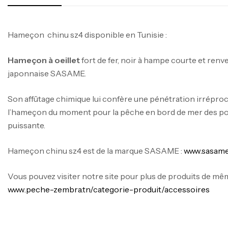
Hameçon chinu sz4 disponible en Tunisie :
Hameçon à oeillet
fort de fer, noir à hampe courte et renv
japonnaise SASAME.
Son affûtage chimique lui confère une pénétration irréproch
l’hameçon du moment pour la pêche en bord de mer des p
puissante.
Hameçon chinu sz4 est de la marque SASAME :
www.sasame.
Vous pouvez visiter notre site pour plus de produits de mêm
www.peche-zembra.tn/categorie-produit/accessoires