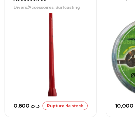
,
Divers/Accessoires
Surfcasting
0,800
د.ت
10,000
Rupture de stock