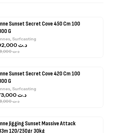
239,000
د.ت
nne Sunset Secret Cove 450 Cm 100
300 G
,
nnes
Surfcasting
692,000
د.ت
768,000
د.ت
nne Sunset Secret Cove 420 Cm 100
300 G
,
nnes
Surfcasting
673,000
د.ت
748,000
د.ت
nne Jigging Sunset Massive Attack
83m 120/250gr 30kg