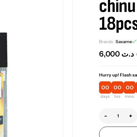
chinu
18pc
Brands:
Sasame
6,000
د.ت
Hurry up! Flash sa
00
00
00
days
hrs
mins
-
+