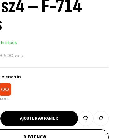
 sz4 – F-714
s
In stock
6,500
د.ت
le ends in
00
secs
AJOUTER AU PANIER
BUY IT NOW