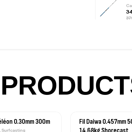
Ca
Fo
Ex
Ba
PRODUCT
Vo
Ac
méléon 0.30mm 300m
Fil Daiwa 0.457mm 
14.68kg Shorecast
,
Surfcasting