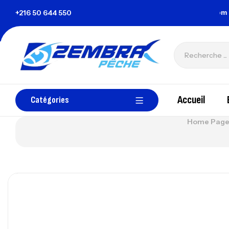
la Tunisie
+216 50 644 550
zembrapechetunisie@gmail.com
Accueil
Catégories
Home Pag