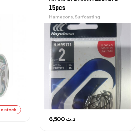
nne Sunset Beachstriker Surf Hybrid
15pcs
0 Cm 100-250 G
,
,
nnes
Surfcasting
Hameçons
Surfcasting
215,000
د.ت
239,000
د.ت
nne Sunset Secret Cove 450 Cm 100
300 G
,
nnes
Surfcasting
692,000
د.ت
768,000
د.ت
nne Sunset Secret Cove 420 Cm 100
e stock
300 G
6,500
د.ت
,
nnes
Surfcasting
673,000
د.ت
748,000
د.ت