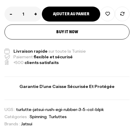
-
+
AJOUTER AU PANIER
BUY IT NOW
Livraison rapide
sur toute la Tunisie
Paiement
flexible et sécurisé
+500
clients satisfaits
Garantie D’une Caisse Sécurisée Et Protégée
UGS :
turlutte-jatsui-rush-egi-rubber-3-5-col-blpk
Catégories :
Spinning
,
Turluttes
Brands :
Jatsui