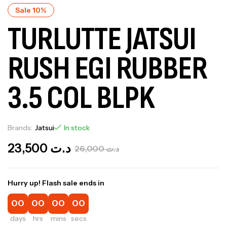
Sale 10%
TURLUTTE JATSUI
RUSH EGI RUBBER
3.5 COL BLPK
Brands:
Jatsui
In stock
23,500
د.ت
26,000
د.ت
Hurry up! Flash sale ends in
00
00
00
00
days
hrs
mins
secs