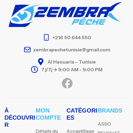
+216 50 644 550
zembrapechetunisie@gmail.com
Al Haouaria – Tunisie
7 j/7j -> 9:00 AM - 9:00 PM
À
MON
CATÉGORI
BRANDS
DÉCOUVRI
COMPTE
ES
ASSO
R
Détails du
Accastillage