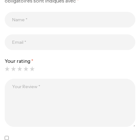
obligatoires sont indiqués avec
*
Your rating
*
Canne Jigging Sunset Massive Attack
1.83m 120/250gr 30kg
,
Cannes
Jigging
340,000
د.ت
379,000
د.ت
Foureau Kalli Kunnan Funda 1.70m
Expanded
,
Bagagerie
Surfcasting