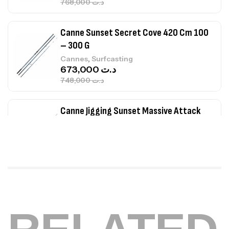
768,000
د.ت
Canne Sunset Secret Cove 420 Cm 100
– 300 G
,
Cannes
Surfcasting
673,000
د.ت
748,000
د.ت
Canne Jigging Sunset Massive Attack
1.83m 120/250gr 30kg
,
Cannes
Jigging
340,000
د.ت
379,000
د.ت
Foureau Kalli Kunnan Funda 1.70m
Expanded
,
Bagagerie
Surfcasting
378,000
د.ت