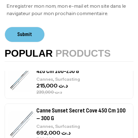
378,000
د.ت
Enregistrer mon nom, mon e-mail et mon site dans le
420,000
د.ت
navigateur pour mon prochain commentaire.
Volant 3 Branches Inox T26S/35
Submit
,
Accastillage bateau
Accessoires bateaux
367,000
د.ت
POPULAR
PRODUCTS
Canne Sunset Beachstriker Surf Hybrid
420 Cm 100-250 G
,
Cannes
Surfcasting
215,000
د.ت
239,000
د.ت
Canne Sunset Secret Cove 450 Cm 100
– 300 G
,
Cannes
Surfcasting
692,000
د.ت