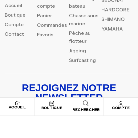
BEUCHAT
Accueil
compte
bateau
HARDCORE
Boutique
Panier
Chasse sous
SHIMANO
marine
Compte
Commandes
YAMAHA
Pèche au
Contact
Favoris
flotteur
Jigging
Surfcasting
REJOIGNEZ NOTRE
NEWSLETTER
ACCUEIL
Inscrivez-vous pour recevoir nos offres spéciales
BOUTIQUE
COMPTE
RECHERCHER