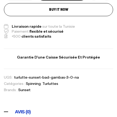
BUY IT NOW
Livraison rapide
sur toute la Tunisie
Paiement
flexible et sécurisé
+500
clients satisfaits
Garantie D’une Caisse Sécurisée Et Protégée
UGS :
turlutte-sunset-bad-gambas-3-0-na
Catégories :
Spinning
,
Turluttes
Brands :
Sunset
AVIS (0)