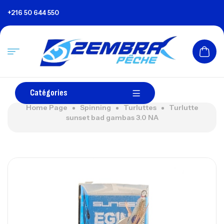
+216 50 644 550
Catégories
Home Page
Spinning
Turluttes
Turlutte
sunset bad gambas 3.0 NA