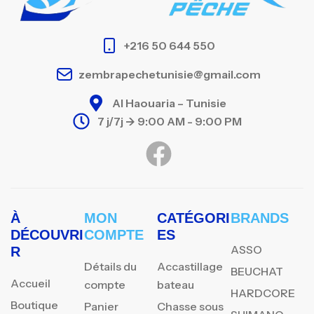
+216 50 644 550
zembrapechetunisie@gmail.com
Al Haouaria – Tunisie
7 j/7j -> 9:00 AM - 9:00 PM
À
MON
CATÉGORI
BRANDS
DÉCOUVRI
COMPTE
ES
ASSO
R
Détails du
Accastillage
BEUCHAT
Accueil
compte
bateau
HARDCORE
Boutique
Panier
Chasse sous