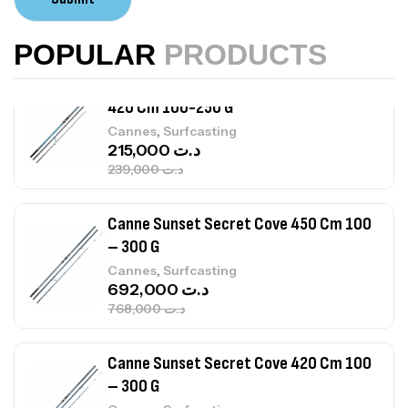
,
Accastillage bateau
Accessoires bateaux
367,000
د.ت
POPULAR
PRODUCTS
Canne Sunset Beachstriker Surf Hybrid
420 Cm 100-250 G
,
Cannes
Surfcasting
215,000
د.ت
239,000
د.ت
Canne Sunset Secret Cove 450 Cm 100
– 300 G
,
Cannes
Surfcasting
692,000
د.ت
768,000
د.ت
Canne Sunset Secret Cove 420 Cm 100
– 300 G