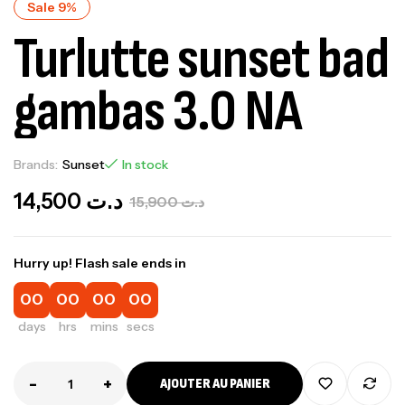
Sale 9%
Turlutte sunset bad
gambas 3.0 NA
Brands:
Sunset
In stock
14,500
د.ت
15,900
د.ت
Hurry up! Flash sale ends in
00
00
00
00
days
hrs
mins
secs
-
+
AJOUTER AU PANIER