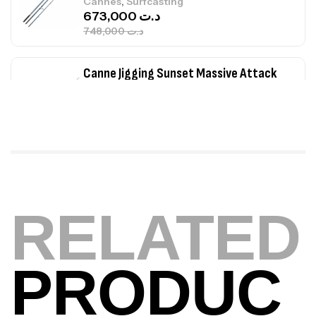
,
Cannes
Surfcasting
673,000
د.ت
748,000
د.ت
Canne Jigging Sunset Massive Attack
1.83m 120/250gr 30kg
,
Cannes
Jigging
340,000
د.ت
379,000
د.ت
Foureau Kalli Kunnan Funda 1.70m
Expanded
RELATED
,
Bagagerie
Surfcasting
378,000
د.ت
420,000
د.ت
PRODUC
Volant 3 Branches Inox T26S/35
,
Accastillage bateau
Accessoires bateaux