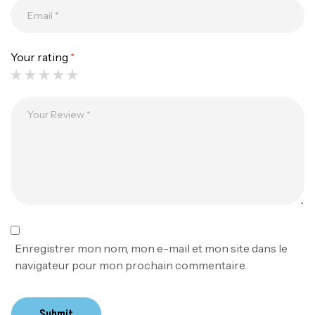
Your rating
*
Canne Jigging Sunset Massive Attack
1.83m 120/250gr 30kg
,
Cannes
Jigging
340,000
د.ت
379,000
د.ت
Foureau Kalli Kunnan Funda 1.70m
Expanded
,
Bagagerie
Surfcasting
378,000
د.ت
Enregistrer mon nom, mon e-mail et mon site dans le
420,000
د.ت
navigateur pour mon prochain commentaire.
Volant 3 Branches Inox T26S/35
Submit