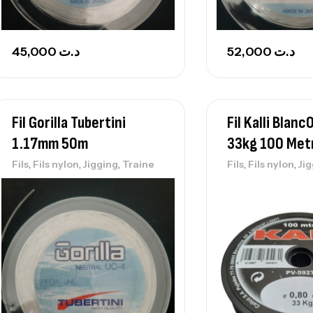
45,000
د.ت
52,000
د.ت
Fil Gorilla Tubertini
Fil Kalli Blan
1.17mm 50m
33kg 100 Met
,
,
,
,
,
Fils
Fils nylon
Jigging
Traine
Fils
Fils nylon
Ji