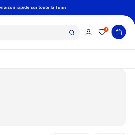
pide sur toute la Tunisie
zembrapechetunisie@g
2