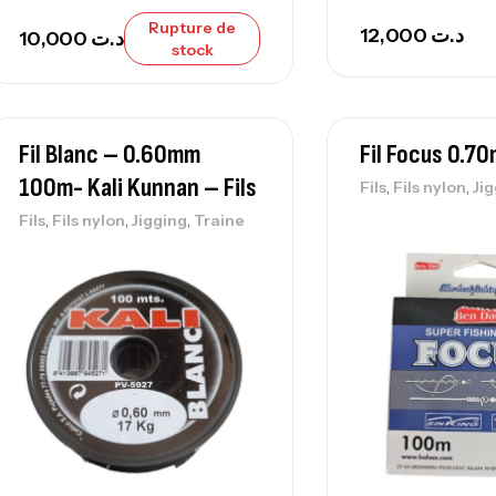
Rupture de
12,000
د.ت
10,000
د.ت
stock
Fil Blanc – 0.60mm
Fil Focus 0.
100m- Kali Kunnan – Fils
,
,
Fils
Fils nylon
Ji
,
,
,
Fils
Fils nylon
Jigging
Traine