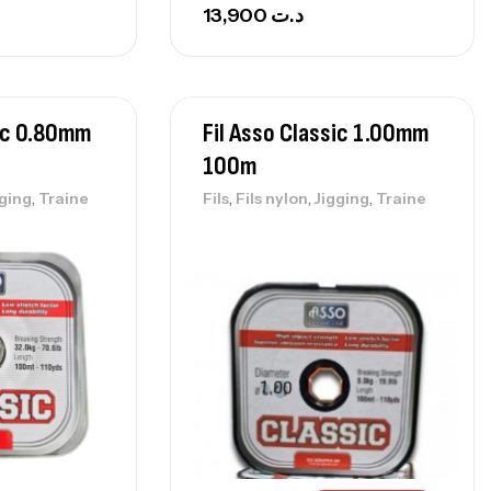
13,900
د.ت
sic 0.80mm
Fil Asso Classic 1.00mm
100m
,
,
,
,
gging
Traine
Fils
Fils nylon
Jigging
Traine