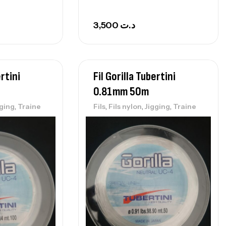
3,500
د.ت
ertini
Fil Gorilla Tubertini
0.81mm 50m
,
,
,
,
gging
Traine
Fils
Fils nylon
Jigging
Traine