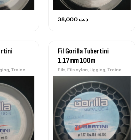
38,000
د.ت
ertini
Fil Gorilla Tubertini
1.17mm 100m
,
,
,
,
gging
Traine
Fils
Fils nylon
Jigging
Traine