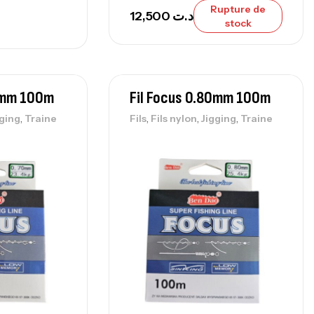
Rupture de
12,500
د.ت
stock
70mm 100m
Fil Focus 0.80mm 100m
,
,
,
,
gging
Traine
Fils
Fils nylon
Jigging
Traine