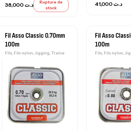
Rupture de
41,000
د.ت
38,000
د.ت
stock
Fil Asso Classic 0.70mm
Fil Asso Clas
100m
100m
,
,
,
,
,
Fils
Fils nylon
Jigging
Traine
Fils
Fils nylon
Ji