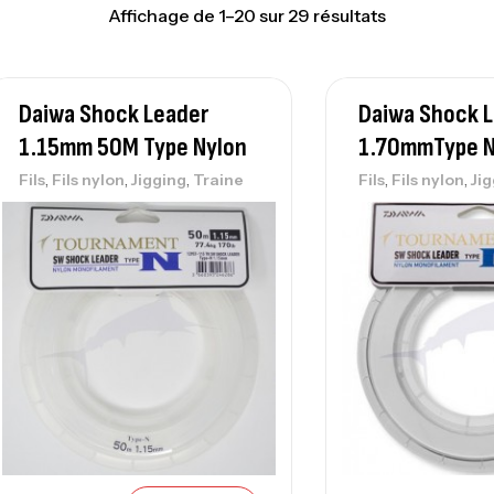
Affichage de 1–20 sur 29 résultats
Daiwa Shock Leader
Daiwa Shock 
1.15mm 50M Type Nylon
1.70mmType N
,
,
,
,
,
Fils
Fils nylon
Jigging
Traine
Fils
Fils nylon
Ji