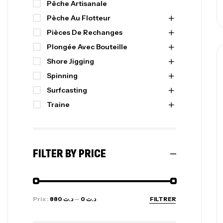
Pêche Artisanale
Pèche Au Flotteur
Pièces De Rechanges
Plongée Avec Bouteille
Shore Jigging
Spinning
Surfcasting
Traine
FILTER BY PRICE
Prix :
د.ت 880
—
د.ت 0
FILTRER