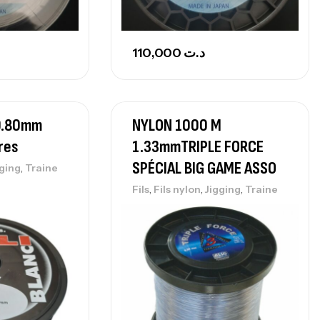
110,000
د.ت
c0.80mm
NYLON 1000 M
res
1.33mmTRIPLE FORCE
SPÉCIAL BIG GAME ASSO
,
gging
Traine
,
,
,
Fils
Fils nylon
Jigging
Traine