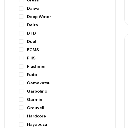
Cressi
Daiwa
Deep Water
Delta
DTD
Duel
ECMS
FIIISH
Flashmer
Fudo
Gamakatsu
Garbolino
Garmin
Grauvell
Hardcore
Hayabusa