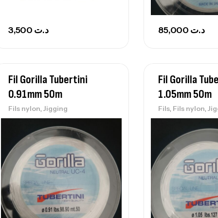
3,500
د.ت
85,000
د.ت
Fil Gorilla Tubertini
Fil Gorilla Tub
0.91mm 50m
1.05mm 50m
,
,
,
Fils nylon
Jigging
Fils
Fils nylon
Ji