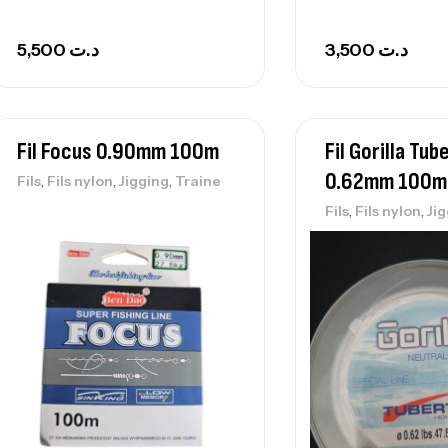
5,500
د.ت
3,500
د.ت
Fil Focus 0.90mm 100m
Fil Gorilla Tub
0.62mm 100m
,
,
,
Fils
Fils nylon
Jigging
Traine
,
,
Fils
Fils nylon
Ji