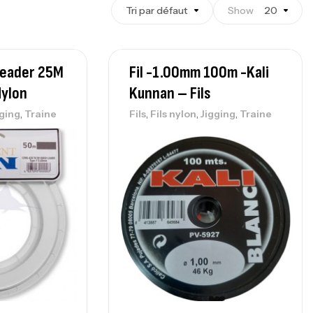
Tri par défaut
Show
20
Leader 25M
Fil -1.00mm 100m -kali
ylon
Kunnan – Fils
,
,
,
,
gging
Traine
Fils
Fils nylon
Jigging
Traine