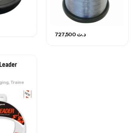
727,500
د.ت
 Leader
,
gging
Traine