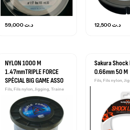
59,000
د.ت
12,500
د.ت
NYLON 1000 M
Sakura Shock
1.47mmTRIPLE FORCE
0.66mm 50 M
SPÉCIAL BIG GAME ASSO
,
,
Fils
Fils nylon
Ji
,
,
,
Fils
Fils nylon
Jigging
Traine