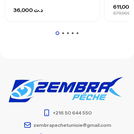
611,00
36,000
د.ت
679,000
ت
+216 50 644 550
zembrapechetunisie@gmail.com