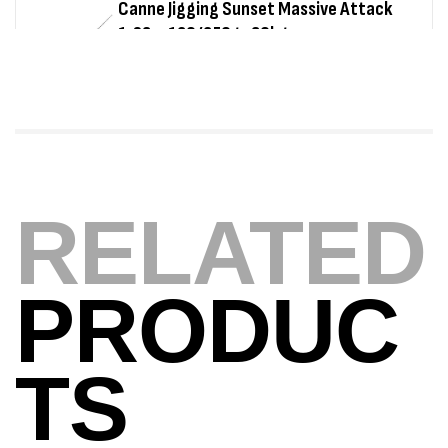
Foureau Kalli Kunnan Funda 1.70m
Expanded
,
Bagagerie
Surfcasting
378,000
د.ت
420,000
د.ت
Volant 3 Branches Inox T26S/35
RELATED
,
Accastillage bateau
Accessoires bateaux
367,000
د.ت
PRODUC
Canne Sunset Beachstriker Surf Hybrid
420 Cm 100-250 G
TS
,
Cannes
Surfcasting
215,000
د.ت
239,000
د.ت