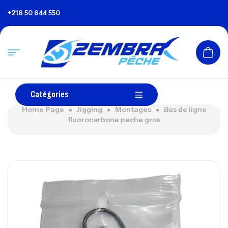
+216 50 644 550
Catégories
Home Page
Jigging
Montages
Bas de ligne
fluorocarbone peche gros