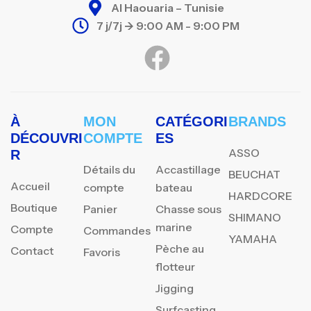
Al Haouaria – Tunisie
7 j/7j -> 9:00 AM - 9:00 PM
À
MON
CATÉGORI
BRANDS
DÉCOUVRI
COMPTE
ES
ASSO
R
Détails du
Accastillage
BEUCHAT
Accueil
compte
bateau
HARDCORE
Boutique
Panier
Chasse sous
SHIMANO
marine
Compte
Commandes
YAMAHA
Pèche au
Contact
Favoris
flotteur
Jigging
Surfcasting