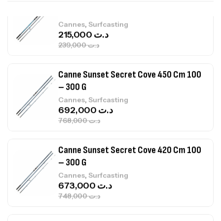
Canne Sunset Secret Cove 450 Cm 100
– 300 G
,
Cannes
Surfcasting
692,000
د.ت
768,000
د.ت
Canne Sunset Secret Cove 420 Cm 100
– 300 G
,
Cannes
Surfcasting
673,000
د.ت
748,000
د.ت
Canne Jigging Sunset Massive Attack
1.83m 120/250gr 30kg
,
Cannes
Jigging
340,000
د.ت
379,000
د.ت