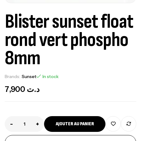
Blister sunset float
rond vert phospho
8mm
Brands:
Sunset
In stock
7,900
د.ت
-
+
AJOUTER AU PANIER