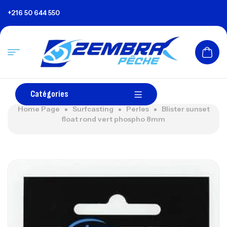
+216 50 644 550
Catégories
Home Page
Surfcasting
Perles
Blister sunset
float rond vert phospho 8mm