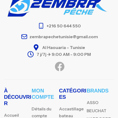
+216 50 644 550
zembrapechetunisie@gmail.com
Al Haouaria – Tunisie
7 j/7j -> 9:00 AM - 9:00 PM
À
MON
CATÉGORI
BRANDS
DÉCOUVRI
COMPTE
ES
ASSO
R
Détails du
Accastillage
BEUCHAT
Accueil
compte
bateau