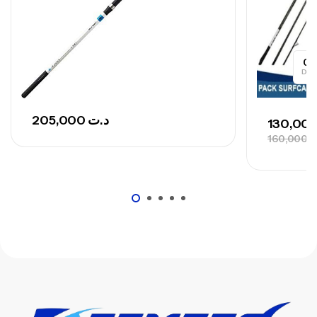
0
Day
205,000
د.ت
160,000
ت