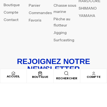
HARDCORE
Boutique
Panier
Chasse sous
SHIMANO
marine
Compte
Commandes
YAMAHA
Pèche au
Contact
Favoris
flotteur
Jigging
Surfcasting
REJOIGNEZ NOTRE
NEWSLETTER
ACCUEIL
Inscrivez-vous pour recevoir nos offres spéciales
BOUTIQUE
COMPTE
RECHERCHER
Copyright © 2025
By ADSVALLEY
. All rights reserved