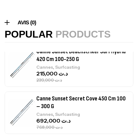
Canne Sunset Beachstriker Surf Hybrid
420 Cm 100-250 G
AVIS (0)
,
Cannes
Surfcasting
POPULAR
PRODUCTS
215,000
د.ت
239,000
د.ت
Canne Sunset Secret Cove 450 Cm 100
– 300 G
,
Cannes
Surfcasting
692,000
د.ت
768,000
د.ت
Canne Sunset Secret Cove 420 Cm 100
– 300 G
,
Cannes
Surfcasting
673,000
د.ت