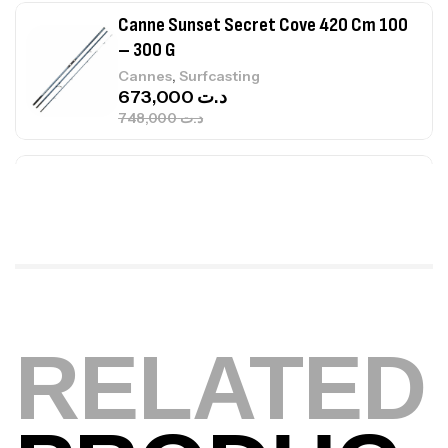
748,000
د.ت
Canne Jigging Sunset Massive Attack
1.83m 120/250gr 30kg
,
Cannes
Jigging
340,000
د.ت
379,000
د.ت
Foureau Kalli Kunnan Funda 1.70m
Expanded
,
Bagagerie
Surfcasting
378,000
د.ت
420,000
د.ت
RELATED
Volant 3 Branches Inox T26S/35
,
Accastillage bateau
Accessoires bateaux
367,000
د.ت