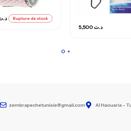
د.ت
Rupture de stock
5,500
د.ت
zembrapechetunisie@gmail.com
Al Haouaria – T