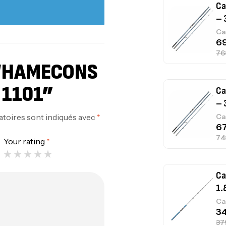
Ca
– 
Ca
 “HAMECONS
 1101”
Ca
– 
atoires sont indiqués avec
*
Ca
Your rating
*
Ca
1.
Ca