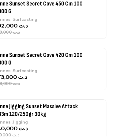
nne Sunset Secret Cove 450 Cm 100
300 G
,
nnes
Surfcasting
692,000
د.ت
768,000
د.ت
nne Sunset Secret Cove 420 Cm 100
300 G
,
nnes
Surfcasting
673,000
د.ت
748,000
د.ت
nne Jigging Sunset Massive Attack
83m 120/250gr 30kg
,
nnes
Jigging
340,000
د.ت
379,000
د.ت