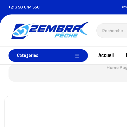
la Tunisie
+216 50 644 550
zembrapechetunisie@gmail.com
Accueil
Catégories
Home Pa