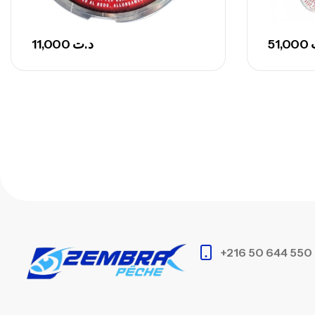
11,000
د.ت
51,000
+216 50 644 550