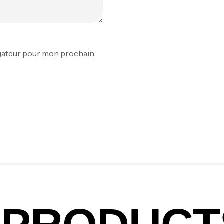
Fo
Ex
igateur pour mon prochain
Ba
Vo
Ac
Ca
42
Ca