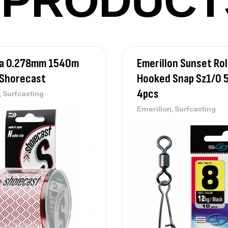
PRODUCT
Ca
iwa 0.278mm 1540m
Emerillon Sunset Rol
– 
 Shorecast
Hooked Snap Sz1/0 
Ca
4pcs
,
Surfcasting
,
Emerillon
Surfcasting
Ca
– 
Ca