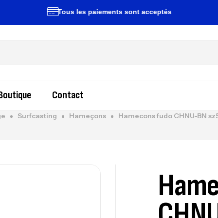
Tous les paiements sont acceptés
Li
Boutique
Contact
ge
Surfcasting
Hameçons
Hamecons fudo CHNU-BN sz5
Hame
CHNU