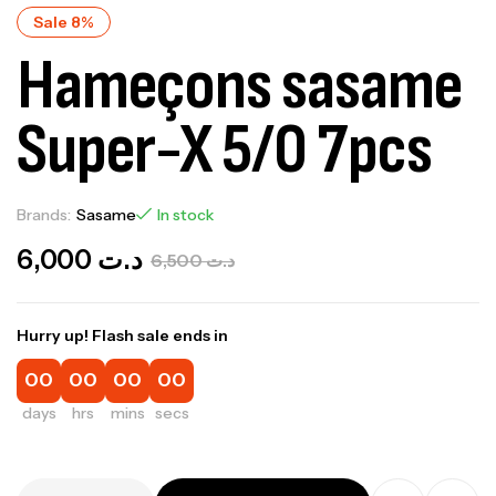
Sale 8%
Hameçons sasame
Super-X 5/0 7pcs
Brands:
Sasame
In stock
6,000
د.ت
6,500
د.ت
Hurry up! Flash sale ends in
00
00
00
00
days
hrs
mins
secs