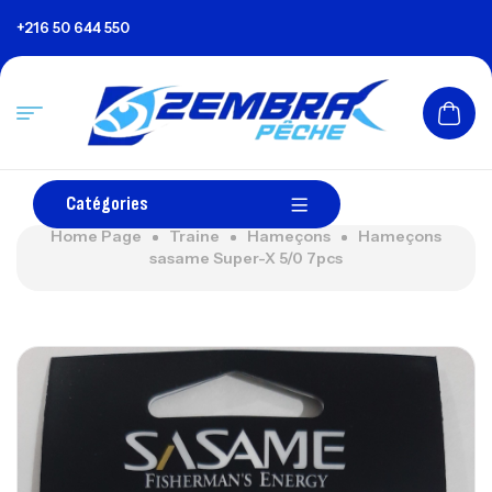
+216 50 644 550
Catégories
Home Page
Traine
Hameçons
Hameçons
sasame Super-X 5/0 7pcs