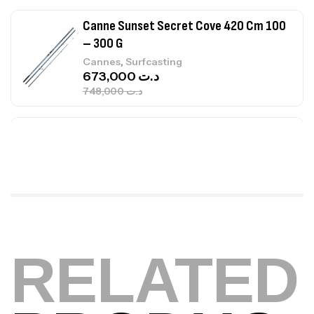
Canne Jigging Sunset Massive Attack
1.83m 120/250gr 30kg
,
Cannes
Jigging
340,000
د.ت
379,000
د.ت
Foureau Kalli Kunnan Funda 1.70m
Expanded
,
Bagagerie
Surfcasting
378,000
د.ت
420,000
د.ت
Volant 3 Branches Inox T26S/35
RELATED
,
Accastillage bateau
Accessoires bateaux
367,000
د.ت