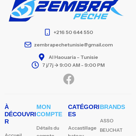
+216 50 644 550
zembrapechetunisie@gmail.com
Al Haouaria – Tunisie
7 j/7j -> 9:00 AM - 9:00 PM
À
MON
CATÉGORI
BRANDS
DÉCOUVRI
COMPTE
ES
ASSO
R
Détails du
Accastillage
BEUCHAT
Accueil
compte
bateau