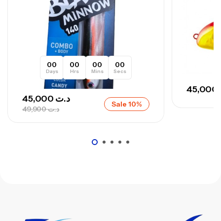
00
00
00
00
Days
Hrs
Mins
Secs
45,000
45,000
د.ت
Sale 10%
49,900
د.ت