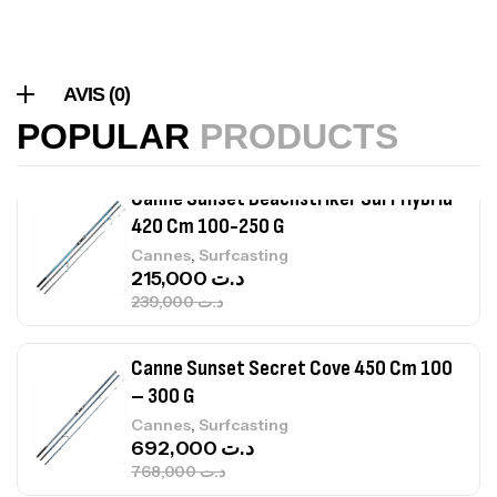
Canne Sunset Beachstriker Surf Hybrid
420 Cm 100-250 G
,
Cannes
Surfcasting
AVIS (0)
215,000
د.ت
POPULAR
PRODUCTS
239,000
د.ت
Canne Sunset Secret Cove 450 Cm 100
– 300 G
,
Cannes
Surfcasting
692,000
د.ت
768,000
د.ت
Canne Sunset Secret Cove 420 Cm 100
– 300 G
,
Cannes
Surfcasting
673,000
د.ت
748,000
د.ت