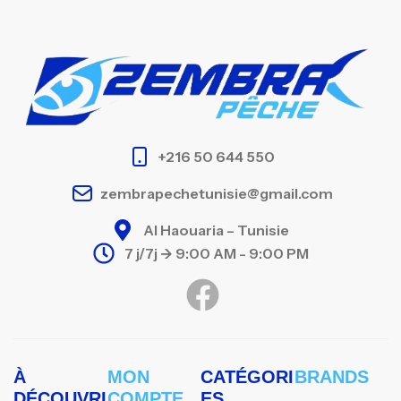
+216 50 644 550
zembrapechetunisie@gmail.com
Al Haouaria – Tunisie
7 j/7j -> 9:00 AM - 9:00 PM
À
MON
CATÉGORI
BRANDS
DÉCOUVRI
COMPTE
ES