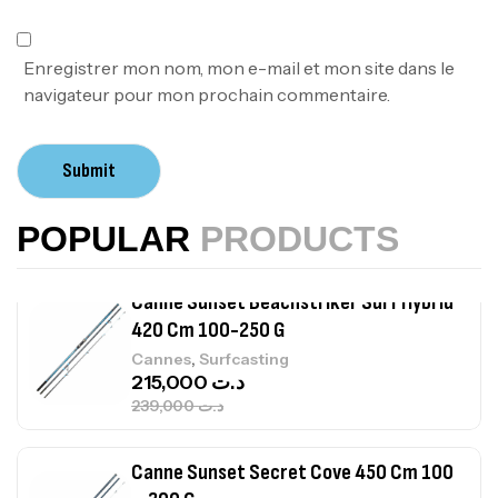
Volant 3 Branches Inox T26S/35
,
Accastillage bateau
Accessoires bateaux
Enregistrer mon nom, mon e-mail et mon site dans le
367,000
د.ت
navigateur pour mon prochain commentaire.
Canne Sunset Beachstriker Surf Hybrid
Submit
420 Cm 100-250 G
,
Cannes
Surfcasting
POPULAR
PRODUCTS
215,000
د.ت
239,000
د.ت
Canne Sunset Secret Cove 450 Cm 100
– 300 G
,
Cannes
Surfcasting
692,000
د.ت
768,000
د.ت