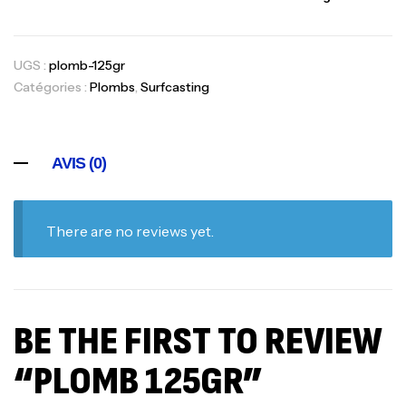
UGS :
plomb-125gr
Catégories :
Plombs
,
Surfcasting
AVIS (0)
There are no reviews yet.
BE THE FIRST TO REVIEW
“PLOMB 125GR”