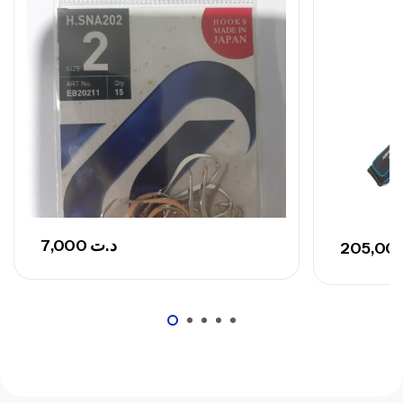
Canne Sunset Secret Cove 420 Cm 100
– 300 G
,
Cannes
Surfcasting
673,000
د.ت
748,000
د.ت
7,000
د.ت