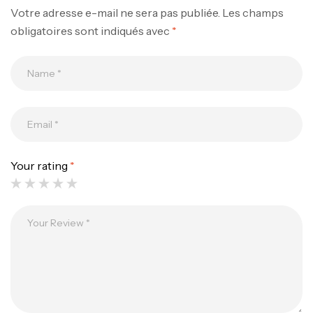
Votre adresse e-mail ne sera pas publiée.
Les champs
obligatoires sont indiqués avec
*
Canne Jigging Sunset Massive Attack
1.83m 120/250gr 30kg
,
Cannes
Jigging
340,000
د.ت
Your rating
*
379,000
د.ت
Foureau Kalli Kunnan Funda 1.70m
Expanded
,
Bagagerie
Surfcasting
378,000
د.ت
420,000
د.ت