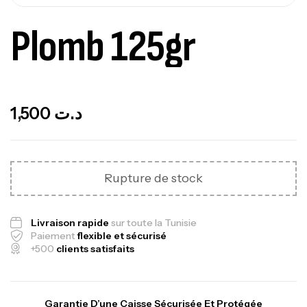
Plomb 125gr
Out Of Stock
1,500
د.ت
Rupture de stock
Livraison rapide
sur toute la Tunisie
Paiement
flexible et sécurisé
+500
clients satisfaits
Garantie D’une Caisse Sécurisée Et Protégée