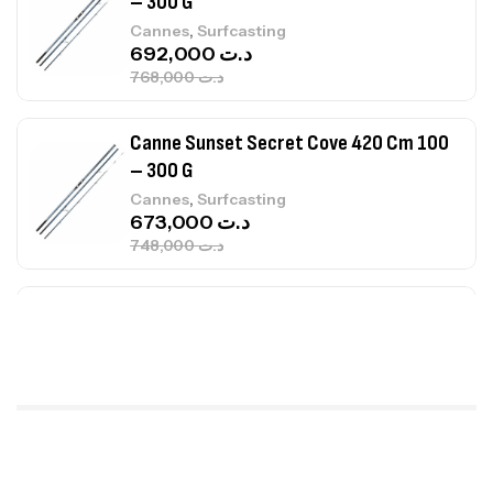
Canne Sunset Secret Cove 420 Cm 100
– 300 G
,
Cannes
Surfcasting
673,000
د.ت
748,000
د.ت
Canne Jigging Sunset Massive Attack
1.83m 120/250gr 30kg
,
Cannes
Jigging
340,000
د.ت
379,000
د.ت
Foureau Kalli Kunnan Funda 1.70m
Expanded
,
Bagagerie
Surfcasting
378,000
د.ت
420,000
د.ت