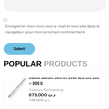
Canne Sunset Beachstriker Surf Hybrid
420 Cm 100-250 G
,
Cannes
Surfcasting
215,000
د.ت
239,000
د.ت
Enregistrer mon nom, mon e-mail et mon site dans le
navigateur pour mon prochain commentaire.
Canne Sunset Secret Cove 450 Cm 100
– 300 G
Submit
,
Cannes
Surfcasting
692,000
د.ت
POPULAR
PRODUCTS
768,000
د.ت
Canne Sunset Secret Cove 420 Cm 100
– 300 G
,
Cannes
Surfcasting
673,000
د.ت
748,000
د.ت