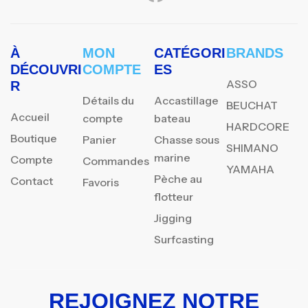
À
MON
CATÉGORI
BRANDS
DÉCOUVRI
COMPTE
ES
ASSO
R
Détails du
Accastillage
BEUCHAT
Accueil
compte
bateau
HARDCORE
Boutique
Panier
Chasse sous
SHIMANO
marine
Compte
Commandes
YAMAHA
Pèche au
Contact
Favoris
flotteur
Jigging
Surfcasting
REJOIGNEZ NOTRE