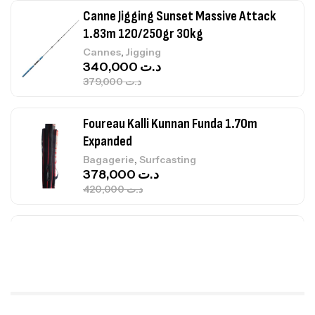
Canne Jigging Sunset Massive Attack
1.83m 120/250gr 30kg
,
Cannes
Jigging
340,000
د.ت
379,000
د.ت
Foureau Kalli Kunnan Funda 1.70m
Expanded
,
Bagagerie
Surfcasting
378,000
د.ت
420,000
د.ت
Volant 3 Branches Inox T26S/35
,
Accastillage bateau
Accessoires bateaux
367,000
د.ت