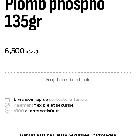
Plomb phospho
135gr
Out Of Stock
6,500
د.ت
Rupture de stock
Livraison rapide
sur toute la Tunisie
Paiement
flexible et sécurisé
+500
clients satisfaits
Garantie D’une Caisse Sécurisée Et Protégée