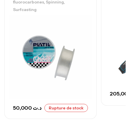
,
,
fluorocarbones
Spinning
Surfcasting
50,000
د.ت
Rupture de stock