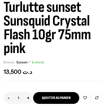
Turlutte sunset
Sunsquid Crystal
Flash 10gr 75mm
pink
Brands:
Sunset
In stock
13,500
د.ت
-
+
AJOUTER AU PANIER