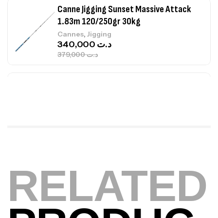
Canne Jigging Sunset Massive Attack
1.83m 120/250gr 30kg
,
Cannes
Jigging
340,000
د.ت
379,000
د.ت
Foureau Kalli Kunnan Funda 1.70m
Expanded
,
Bagagerie
Surfcasting
378,000
د.ت
420,000
د.ت
Volant 3 Branches Inox T26S/35
RELATED
,
Accastillage bateau
Accessoires bateaux
367,000
د.ت