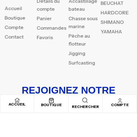
Détails du
Accastillage
BEUCHAT
Accueil
compte
bateau
HARDCORE
Boutique
Panier
Chasse sous
SHIMANO
marine
Compte
Commandes
YAMAHA
Pèche au
Contact
Favoris
flotteur
Jigging
Surfcasting
REJOIGNEZ NOTRE
NEWSLETTER
ACCUEIL
BOUTIQUE
COMPTE
RECHERCHER
Inscrivez-vous pour recevoir nos offres spéciales