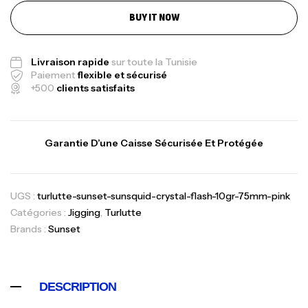
Canne Jigging Sunset Massive Attack
BUY IT NOW
1.83m 120/250gr 30kg
,
Cannes
Jigging
Livraison rapide
sur toute la Tunisie
340,000
د.ت
Paiement
flexible et sécurisé
379,000
د.ت
+500
clients satisfaits
Foureau Kalli Kunnan Funda 1.70m
Expanded
Garantie D’une Caisse Sécurisée Et Protégée
,
Bagagerie
Surfcasting
378,000
د.ت
420,000
د.ت
UGS :
turlutte-sunset-sunsquid-crystal-flash-10gr-75mm-pink
Catégories :
Jigging
,
Turlutte
Brands :
Sunset
Volant 3 Branches Inox T26S/35
,
Accastillage bateau
Accessoires bateaux
367,000
د.ت
DESCRIPTION