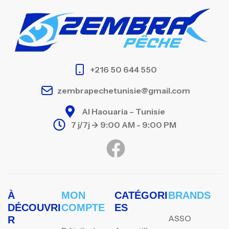
+216 50 644 550
zembrapechetunisie@gmail.com
Al Haouaria – Tunisie
7 j/7j -> 9:00 AM - 9:00 PM
À
MON
CATÉGORI
BRANDS
DÉCOUVRI
COMPTE
ES
ASSO
R