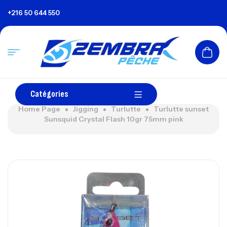
+216 50 644 550
Catégories
Home Page
Jigging
Turlutte
Turlutte sunset
Sunsquid Crystal Flash 10gr 75mm pink