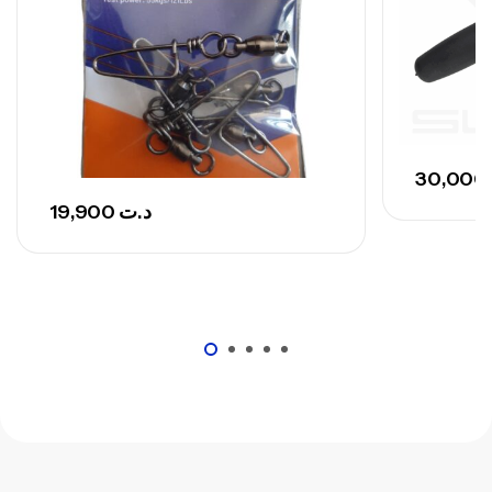
30,000
19,900
د.ت