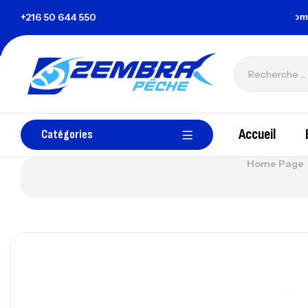
la Tunisie
+216 50 644 550
zembrapechetunisie@gmail.com
Accueil
Catégories
Home Page