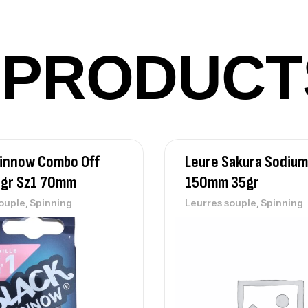
Ca
42
Ca
PRODUCT
Ca
– 
Ca
Minnow Combo Off
Leure Sakura Sodium
6gr Sz1 70mm
150mm 35gr
,
,
ouple
Spinning
Leurres souple
Spinning
Ca
– 
Ca