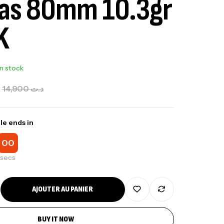
as 80mm 10.3gr
K
In stock
14,900
د.ت
le ends in
00
secs
AJOUTER AU PANIER
BUY IT NOW