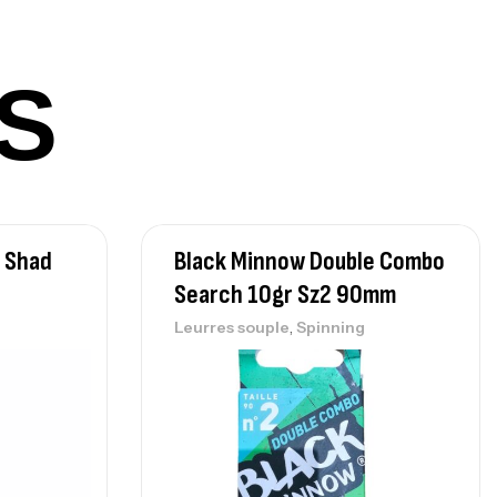
nne Sunset Beachstriker Surf Hybrid
0 Cm 100-250 G
,
nnes
Surfcasting
S
215,000
د.ت
239,000
د.ت
nne Sunset Secret Cove 450 Cm 100
300 G
,
nnes
Surfcasting
 Shad
Black Minnow Double Combo
692,000
د.ت
Search 10gr Sz2 90mm
768,000
د.ت
,
Leurres souple
Spinning
nne Sunset Secret Cove 420 Cm 100
300 G
,
nnes
Surfcasting
673,000
د.ت
748,000
د.ت