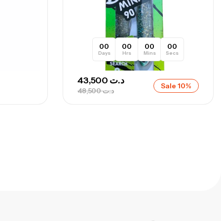
00
00
00
00
Days
Hrs
Mins
Secs
43,500
د.ت
Sale 10%
48,500
د.ت