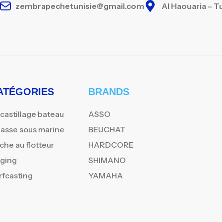
zembrapechetunisie@gmail.com
Al Haouaria – T
ATÉGORIES
BRANDS
castillage bateau
ASSO
asse sous marine
BEUCHAT
che au flotteur
HARDCORE
gging
SHIMANO
rfcasting
YAMAHA