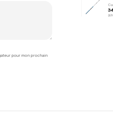
Ca
Fo
Ex
Ba
igateur pour mon prochain
Vo
Ac