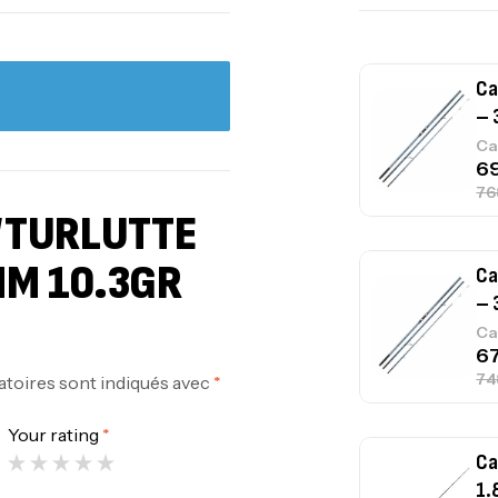
Ca
– 
Ca
 “TURLUTTE
M 10.3GR
Ca
– 
Ca
atoires sont indiqués avec
*
Your rating
*
Ca
1.