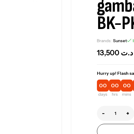
gamb
BK-P
Brands:
Sunset
13,500
د.ت
Hurry up! Flash sa
00
00
00
days
hrs
mins
-
+