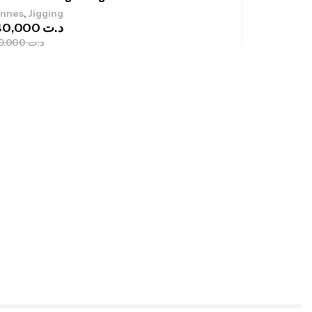
,
nnes
Jigging
340,000
د.ت
379,000
د.ت
ureau Kalli Kunnan Funda 1.70m
panded
,
gagerie
Surfcasting
378,000
د.ت
420,000
د.ت
lant 3 Branches Inox T26S/35
,
castillage bateau
Accessoires bateaux
367,000
د.ت