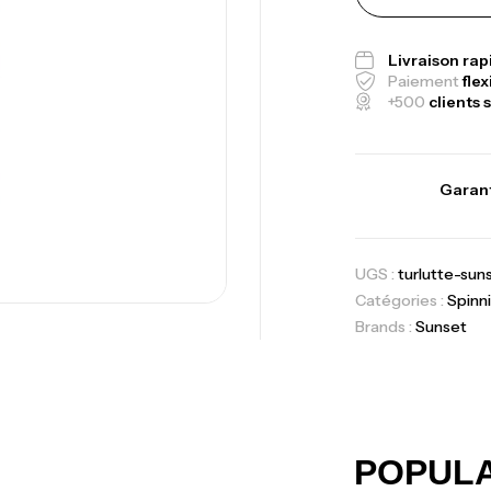
Canne Jigging 
1.83m 120/250
Livraison ra
,
Cannes
Jigging
Paiement
flex
+500
clients s
Foureau Kalli 
Expanded
Garant
,
Bagagerie
Surf
UGS :
turlutte-su
Volant 3 Branc
Catégories :
Spinn
Accastillage ba
Brands :
Sunset
Ca
42
Ca
POPUL