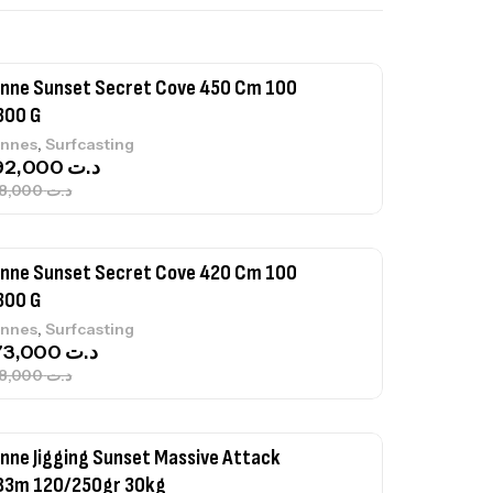
239,000
د.ت
nne Sunset Secret Cove 450 Cm 100
300 G
,
nnes
Surfcasting
692,000
د.ت
768,000
د.ت
nne Sunset Secret Cove 420 Cm 100
300 G
,
nnes
Surfcasting
673,000
د.ت
748,000
د.ت
nne Jigging Sunset Massive Attack
83m 120/250gr 30kg