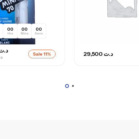
00
00
00
Hrs
Mins
Secs
د.ت
29,500
د.ت
Sale 11%
د.