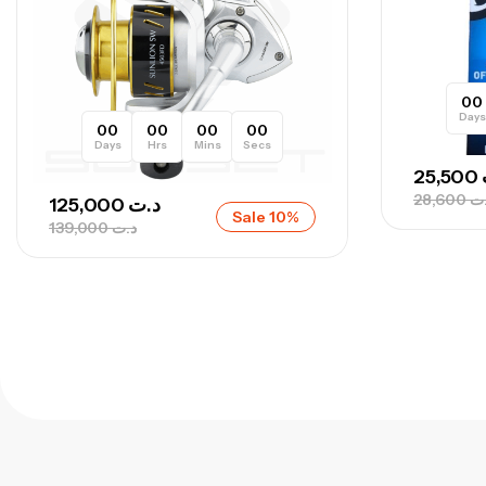
00
Days
00
00
00
00
Days
Hrs
Mins
Secs
25,500
28,600
ت
125,000
د.ت
Sale 10%
139,000
د.ت