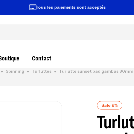
Tous les paiements sont acceptés
Li
Boutique
Contact
Spinning
Turluttes
Turlutte sunset bad gambas 80mm 
Sale 9%
Turlu