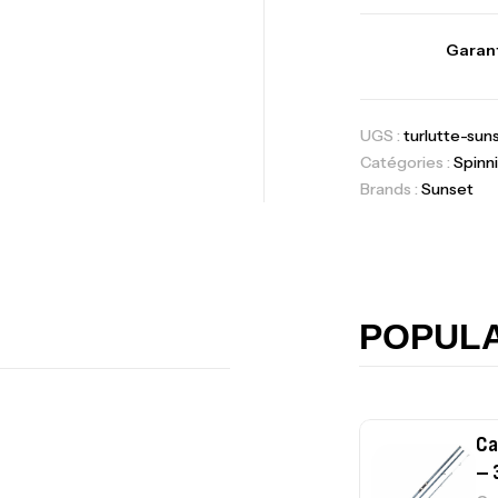
Foureau Kalli 
Expanded
Garant
,
Bagagerie
Surf
UGS :
turlutte-su
Volant 3 Branc
Catégories :
Spinn
Accastillage ba
Brands :
Sunset
Ca
42
Ca
POPUL
Ca
– 