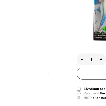
-
+
Canne Jigging 
1.83m 120/250
Livraison ra
,
Cannes
Jigging
Paiement
flex
+500
clients s