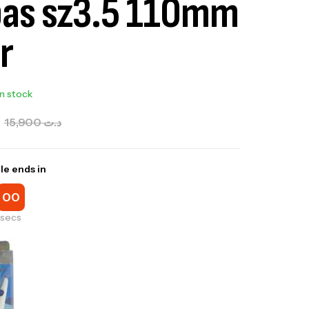
as sz3.5 110mm
r
In stock
15,900
د.ت
le ends in
00
secs