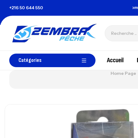
a Tunisie
+216 50 644 550
zembrapechetunisie@gmail.com
Accueil
Catégories
Home Page