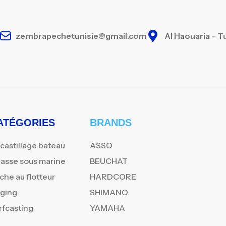
zembrapechetunisie@gmail.com
Al Haouaria – T
ATÉGORIES
BRANDS
castillage bateau
ASSO
asse sous marine
BEUCHAT
che au flotteur
HARDCORE
gging
SHIMANO
rfcasting
YAMAHA