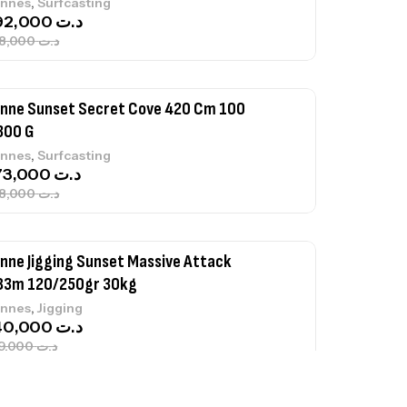
,
nnes
Surfcasting
692,000
د.ت
768,000
د.ت
nne Sunset Secret Cove 420 Cm 100
300 G
,
nnes
Surfcasting
673,000
د.ت
748,000
د.ت
nne Jigging Sunset Massive Attack
83m 120/250gr 30kg
,
nnes
Jigging
340,000
د.ت
379,000
د.ت