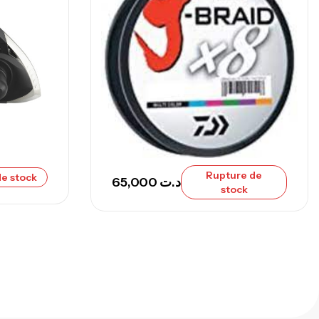
nne Sunset Secret Cove 450 Cm 100
300 G
,
nnes
Surfcasting
692,000
د.ت
768,000
د.ت
nne Sunset Secret Cove 420 Cm 100
300 G
Rupture de
e stock
65,000
د.ت
,
nnes
Surfcasting
stock
673,000
د.ت
748,000
د.ت