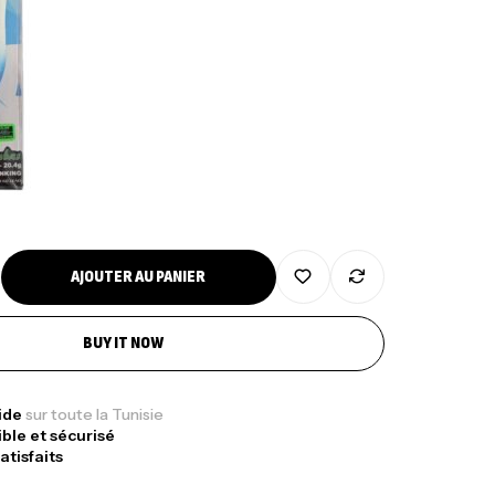
AJOUTER AU PANIER
BUY IT NOW
Sunset Massive Attack
340,000
د.ت
gr 30kg
379,000
د.ت
pide
sur toute la Tunisie
ible et sécurisé
atisfaits