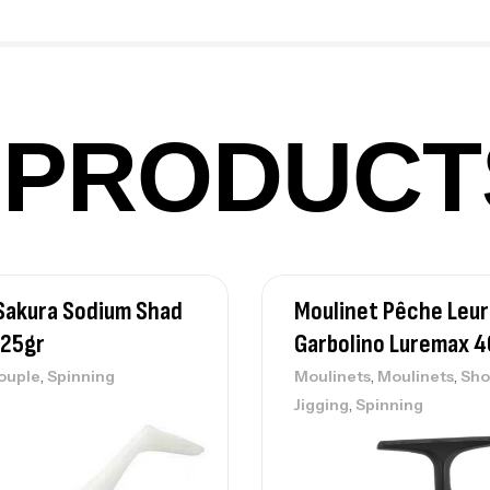
Fo
Ex
Ba
PRODUCT
Vo
Ac
Sakura Sodium Shad
Moulinet Pêche Leur
25gr
Garbolino Luremax 4
Ca
,
,
,
ouple
Spinning
Moulinets
Moulinets
Sho
42
,
Jigging
Spinning
Ca