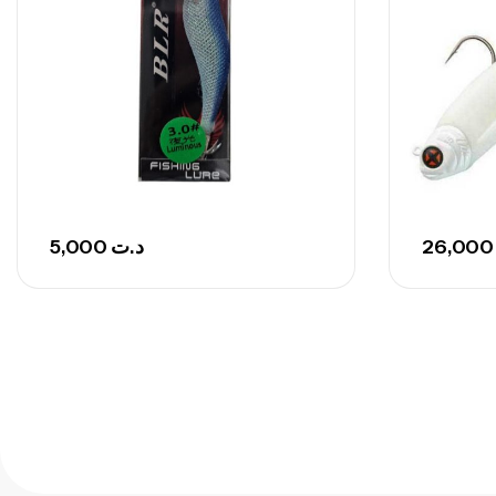
5,000
د.ت
26,0