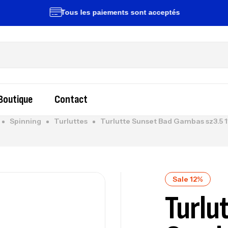
Tous les paiements sont acceptés
Liv
Boutique
Contact
Spinning
Turluttes
Turlutte Sunset Bad Gambas sz3.5 
Sale 12%
Turlu