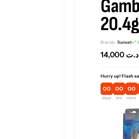
Gamb
20.4g
Brands:
Sunset
14,000
د.ت
Hurry up! Flash sa
00
00
00
days
hrs
mins