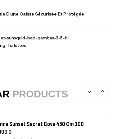
Kunnan Funda 1.70m
378,000
د.ت
420,000
د.ت
ie D’une Caisse Sécurisée Et Protégée
casting
nset-sunsquid-bad-gambas-3-5-bl
hes Inox T26S/35
367,000
د.ت
ing
,
Turluttes
,
teau
Accessoires bateaux
nne Sunset Beachstriker Surf Hybrid
0 Cm 100-250 G
,
nnes
Surfcasting
AR
PRODUCTS
215,000
د.ت
239,000
د.ت
nne Sunset Secret Cove 450 Cm 100
300 G