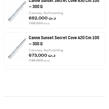
Canne Sunset Secret Cove 420 Cm 100
– 300 G
,
Cannes
Surfcasting
673,000
د.ت
748,000
د.ت
Canne Jigging Sunset Massive Attack
1.83m 120/250gr 30kg
,
Cannes
Jigging
340,000
د.ت
379,000
د.ت
Foureau Kalli Kunnan Funda 1.70m
Expanded
,
Bagagerie
Surfcasting
378,000
د.ت
420,000
د.ت