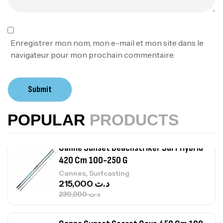
Volant 3 Branches Inox T26S/35
,
Accastillage bateau
Accessoires bateaux
Enregistrer mon nom, mon e-mail et mon site dans le
367,000
د.ت
navigateur pour mon prochain commentaire.
Canne Sunset Beachstriker Surf Hybrid
Submit
420 Cm 100-250 G
,
Cannes
Surfcasting
POPULAR
PRODUCTS
215,000
د.ت
239,000
د.ت
Canne Sunset Secret Cove 450 Cm 100
– 300 G
,
Cannes
Surfcasting
692,000
د.ت
768,000
د.ت