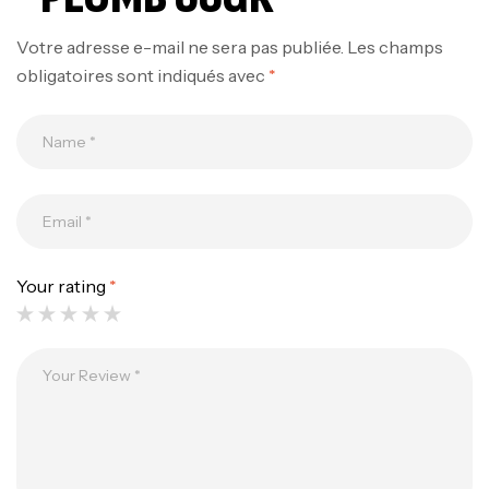
Votre adresse e-mail ne sera pas publiée.
Les champs
obligatoires sont indiqués avec
*
Canne Jigging Sunset Massive Attack
1.83m 120/250gr 30kg
,
Cannes
Jigging
340,000
د.ت
Your rating
*
379,000
د.ت
Foureau Kalli Kunnan Funda 1.70m
Expanded
,
Bagagerie
Surfcasting
378,000
د.ت
420,000
د.ت