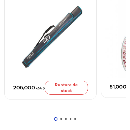
Canne Sunset Secret Cove 420 Cm 100
– 300 G
,
Cannes
Surfcasting
673,000
د.ت
748,000
د.ت
Rupture de
51,000
205,000
د.ت
stock