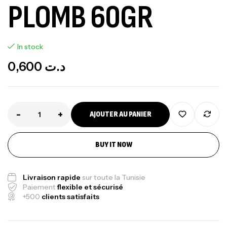
PLOMB 60GR
In stock
0,600
د.ت
-
+
AJOUTER AU PANIER
BUY IT NOW
Livraison rapide
sur toute la Tunisie
Paiement
flexible et sécurisé
+500
clients satisfaits