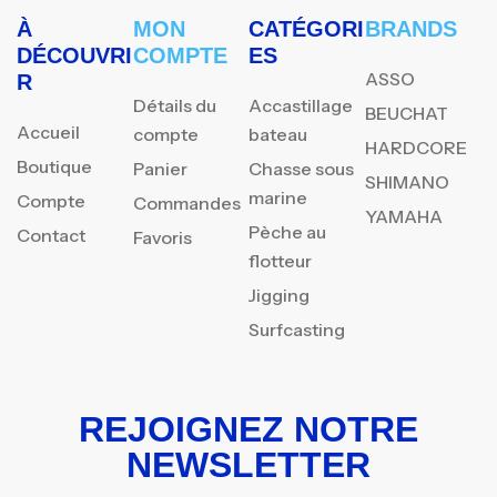
À
MON
CATÉGORI
BRANDS
DÉCOUVRI
COMPTE
ES
ASSO
R
Détails du
Accastillage
BEUCHAT
Accueil
compte
bateau
HARDCORE
Boutique
Panier
Chasse sous
SHIMANO
marine
Compte
Commandes
YAMAHA
Pèche au
Contact
Favoris
flotteur
Jigging
Surfcasting
REJOIGNEZ NOTRE
NEWSLETTER