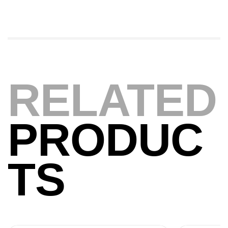
,
Cannes
Jigging
340,000
د.ت
379,000
د.ت
Foureau Kalli Kunnan Funda 1.70m
Expanded
RELATED
,
Bagagerie
Surfcasting
378,000
د.ت
420,000
د.ت
PRODUC
Volant 3 Branches Inox T26S/35
,
Accastillage bateau
Accessoires bateaux
TS
367,000
د.ت
Canne Sunset Beachstriker Surf Hybrid
420 Cm 100-250 G