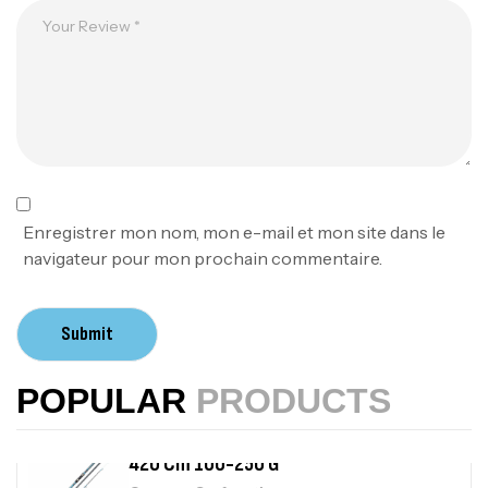
1.83m 120/250gr 30kg
,
Cannes
Jigging
340,000
د.ت
379,000
د.ت
Foureau Kalli Kunnan Funda 1.70m
Expanded
,
Bagagerie
Surfcasting
378,000
د.ت
Enregistrer mon nom, mon e-mail et mon site dans le
420,000
د.ت
navigateur pour mon prochain commentaire.
Volant 3 Branches Inox T26S/35
Submit
,
Accastillage bateau
Accessoires bateaux
367,000
د.ت
POPULAR
PRODUCTS
Canne Sunset Beachstriker Surf Hybrid
420 Cm 100-250 G