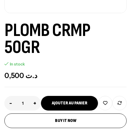
PLOMB CRMP
50GR
In stock
0,500
د.ت
-
+
AJOUTER AU PANIER
BUY IT NOW