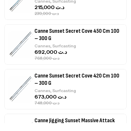
,
Cannes
Surfcasting
215,000
د.ت
239,000
د.ت
Canne Sunset Secret Cove 450 Cm 100
– 300 G
,
Cannes
Surfcasting
692,000
د.ت
768,000
د.ت
Canne Sunset Secret Cove 420 Cm 100
– 300 G
,
Cannes
Surfcasting
673,000
د.ت
748,000
د.ت
Canne Jigging Sunset Massive Attack
1.83m 120/250gr 30kg