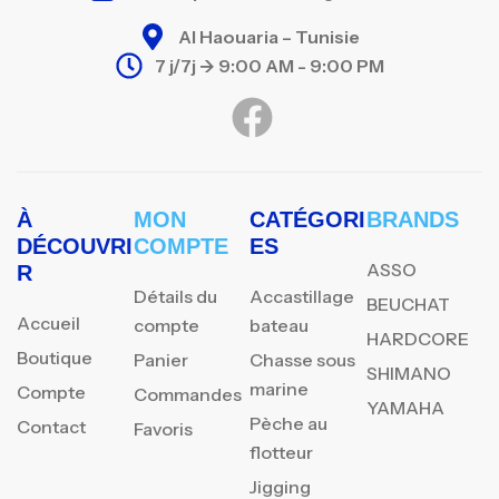
Al Haouaria – Tunisie
7 j/7j -> 9:00 AM - 9:00 PM
À
MON
CATÉGORI
BRANDS
DÉCOUVRI
COMPTE
ES
ASSO
R
Détails du
Accastillage
BEUCHAT
Accueil
compte
bateau
HARDCORE
Boutique
Panier
Chasse sous
SHIMANO
marine
Compte
Commandes
YAMAHA
Pèche au
Contact
Favoris
flotteur
Jigging