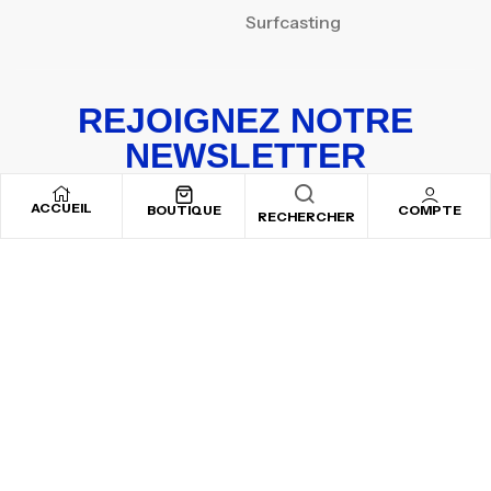
Surfcasting
REJOIGNEZ NOTRE
NEWSLETTER
Inscrivez-vous pour recevoir nos offres spéciales
ACCUEIL
BOUTIQUE
COMPTE
RECHERCHER
Copyright © 2025
By ADSVALLEY
. All rights reserved