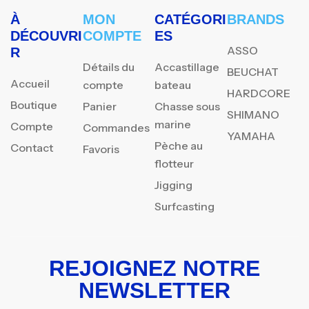
À
MON
CATÉGORI
BRANDS
DÉCOUVRI
COMPTE
ES
ASSO
R
Détails du
Accastillage
BEUCHAT
Accueil
compte
bateau
HARDCORE
Boutique
Panier
Chasse sous
SHIMANO
marine
Compte
Commandes
YAMAHA
Pèche au
Contact
Favoris
flotteur
Jigging
Surfcasting
REJOIGNEZ NOTRE
NEWSLETTER