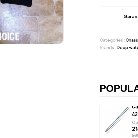
Vo
Garant
Ac
Catégories :
Chass
Brands :
Deep wat
Ca
42
Ca
POPUL
Ca
– 
Ca