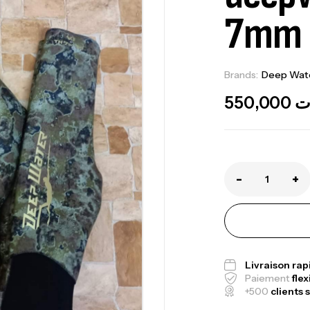
7mm
Brands:
Deep Wat
Ca
550,000
ت
1.
Ca
-
+
Fo
Ex
Ba
Livraison ra
Paiement
flex
+500
clients s