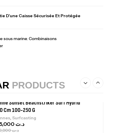
lant 3 Branches Inox T26S/35
ie D’une Caisse Sécurisée Et Protégée
,
castillage bateau
Accessoires bateaux
367,000
د.ت
e sous marine
,
Combinaisons
er
nne Sunset Beachstriker Surf Hybrid
0 Cm 100-250 G
,
nnes
Surfcasting
215,000
د.ت
239,000
د.ت
AR
PRODUCTS
nne Sunset Secret Cove 450 Cm 100
300 G
,
nnes
Surfcasting
692,000
د.ت
768,000
د.ت