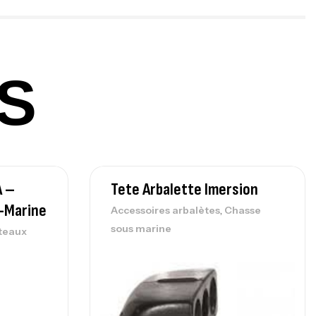
,
gagerie
Surfcasting
378,000
د.ت
420,000
د.ت
S
lant 3 Branches Inox T26S/35
,
castillage bateau
Accessoires bateaux
367,000
د.ت
A –
Tete Arbalette Imersion
nne Sunset Beachstriker Surf Hybrid
0 Cm 100-250 G
-Marine
,
Accessoires arbalètes
Chasse
,
nnes
Surfcasting
sous marine
teaux
215,000
د.ت
239,000
د.ت
nne Sunset Secret Cove 450 Cm 100