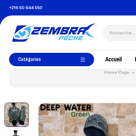
sie
+216 50 644 550
zembrapechetunisie@gmail.com
Accueil
Catégories
Home Page