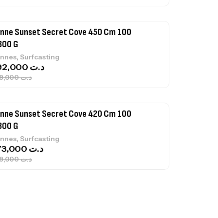
nne Sunset Secret Cove 420 Cm 100
300 G
,
nnes
Surfcasting
673,000
د.ت
748,000
د.ت
nne Jigging Sunset Massive Attack
83m 120/250gr 30kg
,
nnes
Jigging
340,000
د.ت
379,000
د.ت
ureau Kalli Kunnan Funda 1.70m
panded