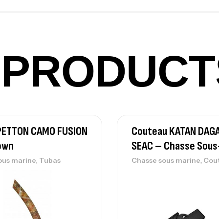
Ba
PRODUCT
Vo
Ac
PETTON CAMO FUSION
Couteau KATAN DAG
Ca
42
own
SEAC – Chasse Sous
Ca
,
,
ous marine
Tubas
Chasse sous marine
Cou
Ca