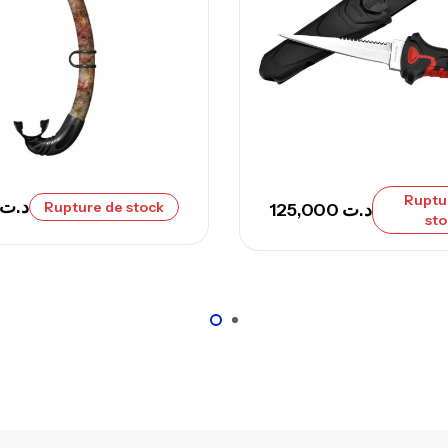
– 
Ca
Ca
– 
Ruptu
د.ت
Rupture de stock
Ca
125,000
د.ت
sto