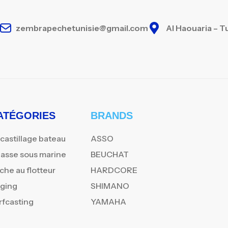
zembrapechetunisie@gmail.com
Al Haouaria – T
ATÉGORIES
BRANDS
castillage bateau
ASSO
asse sous marine
BEUCHAT
che au flotteur
HARDCORE
gging
SHIMANO
rfcasting
YAMAHA