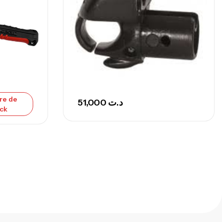
300 G
,
nnes
Surfcasting
692,000
د.ت
768,000
د.ت
nne Sunset Secret Cove 420 Cm 100
300 G
re de
51,000
د.ت
,
nnes
Surfcasting
ck
673,000
د.ت
748,000
د.ت