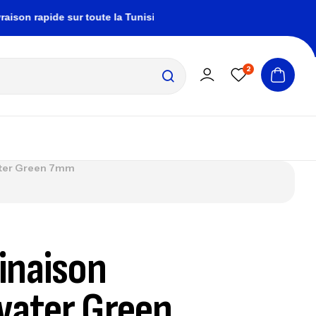
 rapide sur toute la Tunisie
zembrapechetunisie
2
ter Green 7mm
inaison
ater Green