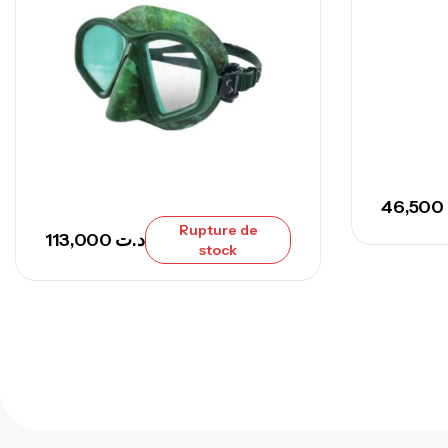
46,500
Rupture de
113,000
د.ت
stock