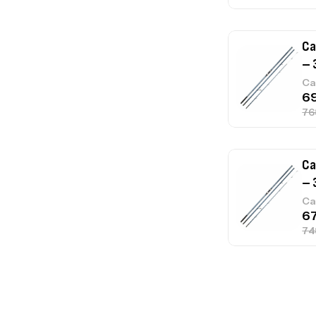
Ca
– 
Ca
Ca
1.
Ca
Fo
Ex