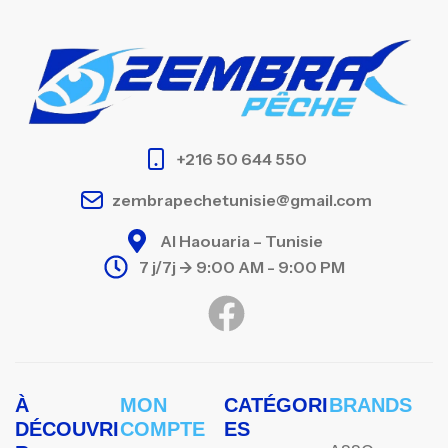
+216 50 644 550
zembrapechetunisie@gmail.com
Al Haouaria – Tunisie
7 j/7j -> 9:00 AM - 9:00 PM
À
MON
CATÉGORI
BRANDS
DÉCOUVRI
COMPTE
ES