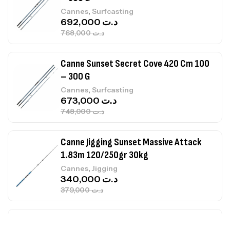
,
Cannes
Surfcasting
692,000
د.ت
768,000
د.ت
Canne Sunset Secret Cove 420 Cm 100
– 300 G
,
Cannes
Surfcasting
673,000
د.ت
748,000
د.ت
Canne Jigging Sunset Massive Attack
1.83m 120/250gr 30kg
,
Cannes
Jigging
340,000
د.ت
379,000
د.ت
Foureau Kalli Kunnan Funda 1.70m