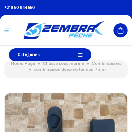
+216 50 644 550
Catégories
Home Page
Chasse sous marine
Combinaisons
combinaison deep water noir 7mm