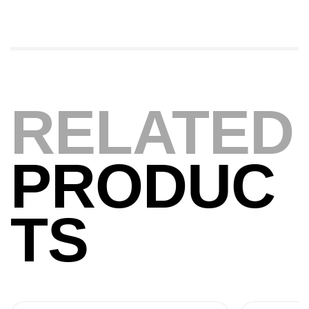
Expanded
,
Bagagerie
Surfcasting
378,000
د.ت
420,000
د.ت
Volant 3 Branches Inox T26S/35
RELATED
,
Accastillage bateau
Accessoires bateaux
367,000
د.ت
PRODUC
Canne Sunset Beachstriker Surf Hybrid
420 Cm 100-250 G
TS
,
Cannes
Surfcasting
215,000
د.ت
239,000
د.ت
Canne Sunset Secret Cove 450 Cm 100
– 300 G