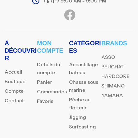
7 j/7j -> 9:00 AM - 9:00 PM
À
MON
CATÉGORI
BRANDS
DÉCOUVRI
COMPTE
ES
ASSO
R
Détails du
Accastillage
BEUCHAT
Accueil
compte
bateau
HARDCORE
Boutique
Panier
Chasse sous
SHIMANO
marine
Compte
Commandes
YAMAHA
Pèche au
Contact
Favoris
flotteur
Jigging
Surfcasting